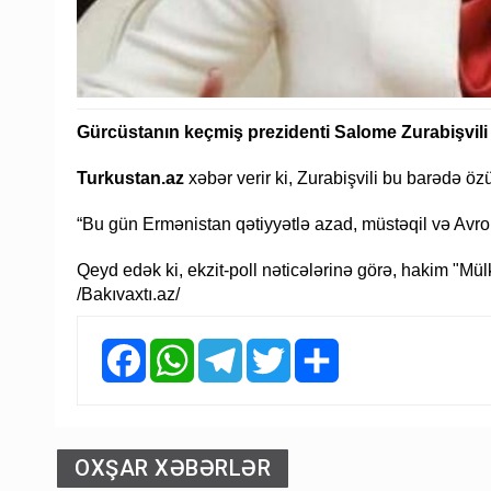
Gürcüstanın keçmiş prezidenti Salome Zurabişvili 
Turkustan.az
xəbər verir ki, Zurabişvili bu barədə ö
“Bu gün Ermənistan qətiyyətlə azad, müstəqil və Avropa 
Qeyd edək ki, ekzit-poll nəticələrinə görə, hakim "Mülki
/Bakıvaxtı.az/
Facebook
WhatsApp
Telegram
Twitter
Share
OXŞAR XƏBƏRLƏR