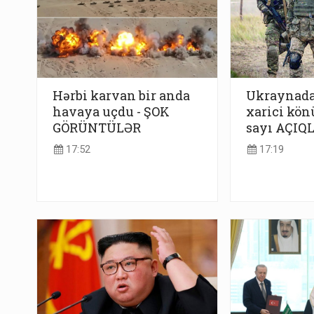
Hərbi karvan bir anda
Ukraynada
havaya uçdu - ŞOK
xarici kön
GÖRÜNTÜLƏR
sayı AÇIQ
17:52
17:19