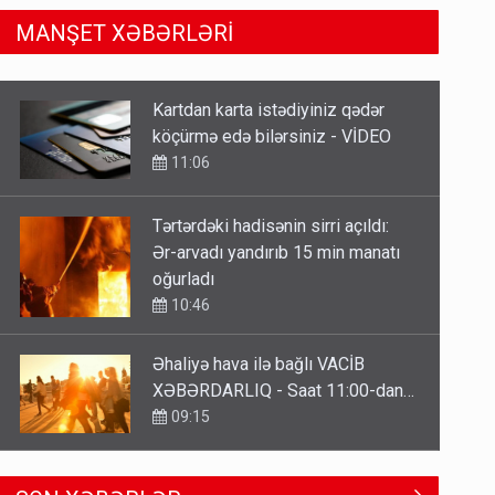
MANŞET XƏBƏRLƏRİ
Tərtərdəki hadisənin sirri açıldı:
Ər-arvadı yandırıb 15 min manatı
oğurladı
10:46
Əhaliyə hava ilə bağlı VACİB
XƏBƏRDARLIQ - Saat 11:00-dan…
09:15
ŞOK! David Seliverstov ölkədən
qaçdı
6 Avqust 14:14
Geri çağırılan səfir Abel