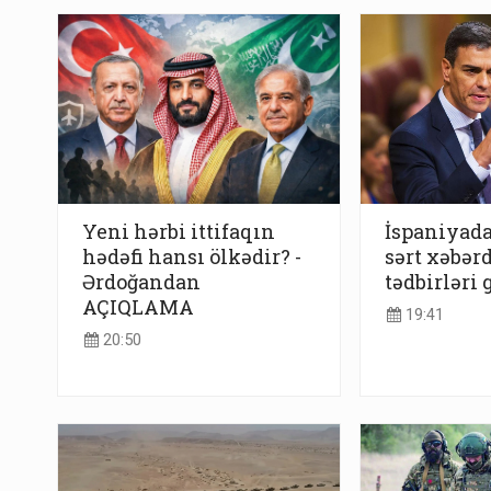
Yeni hərbi ittifaqın
İspaniyada
hədəfi hansı ölkədir? -
sərt xəbər
Ərdoğandan
tədbirləri 
AÇIQLAMA
19:41
20:50