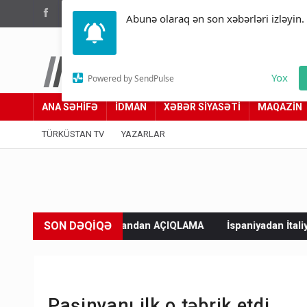
(012) 449 94 05
Abunə olaraq ən son xəbərləri izləyin.
Türküstan.az
Yox
Powered by SendPulse
Adımız yolumuzdur
ANA SƏHİFƏ
İDMAN
XƏBƏR SİYASƏTİ
MAQAZİN
TÜRKÜSTAN TV
YAZARLAR
SON DƏQİQƏ
 Ərdoğandan AÇIQLAMA
İspaniyadan İtaliyaya sərt xəbərdarlıq: C
Paşinyanı ilk o təbrik etdi