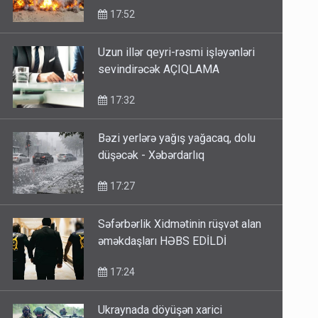
17:52
Uzun illər qeyri-rəsmi işləyənləri
sevindirəcək AÇIQLAMA
17:32
Bəzi yerlərə yağış yağacaq, dolu
düşəcək - Xəbərdarlıq
17:27
Səfərbərlik Xidmətinin rüşvət alan
əməkdaşları HƏBS EDİLDİ
17:24
Ukraynada döyüşən xarici