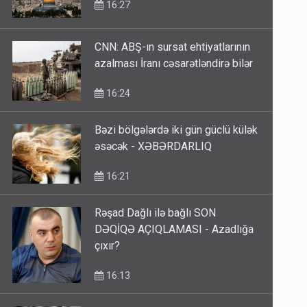
16:27
CNN: ABŞ-ın sursat ehtiyatlarının
azalması İranı cəsarətləndirə bilər
16:24
Bəzi bölgələrdə iki gün güclü külək
əsəcək - XƏBƏRDARLIQ
16:21
Rəşad Dağlı ilə bağlı SON
DƏQİQƏ AÇIQLAMASI - Azadlığa
çıxır?
16:13