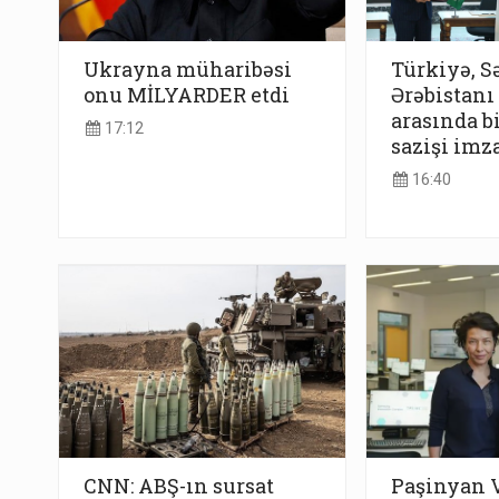
Ukrayna müharibəsi
Türkiyə, S
onu MİLYARDER etdi
Ərəbistanı
arasında b
17:12
sazişi imz
16:40
CNN: ABŞ-ın sursat
Paşinyan 