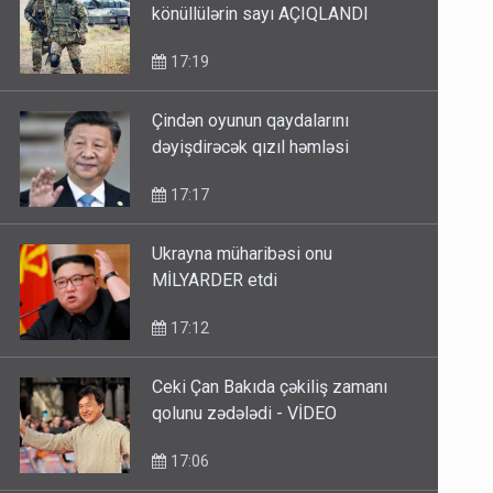
könüllülərin sayı AÇIQLANDI
17:19
Çindən oyunun qaydalarını
dəyişdirəcək qızıl həmləsi
17:17
Ukrayna müharibəsi onu
MİLYARDER etdi
17:12
Ceki Çan Bakıda çəkiliş zamanı
qolunu zədələdi - VİDEO
17:06