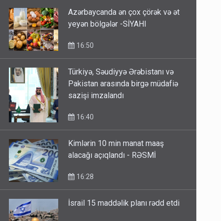
Azərbaycanda ən çox çörək və ət
yeyən bölgələr -SİYAHI
16:50
Türkiyə, Səudiyyə Ərəbistanı və
Pakistan arasında birgə müdafiə
sazişi imzalandı
16:40
Kimlərin 10 min manat maaş
alacağı açıqlandı - RƏSMİ
16:28
İsrail 15 maddəlik planı rədd etdi