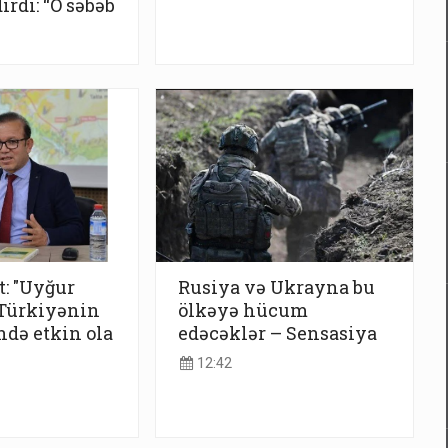
rdı: “O səbəb
: "Uyğur
Rusiya və Ukrayna bu
 Türkiyənin
ölkəyə hücum
ndə etkin ola
edəcəklər – Sensasiya
12:42