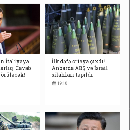
n İtaliyaya
İlk dəfə ortaya çıxdı!
darlıq: Cavab
Anbarda ABŞ və İsrail
görüləcək!
silahları tapıldı
19:10