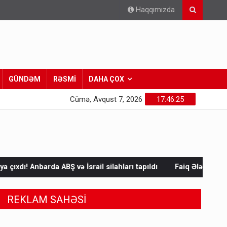
Haqqımızda
GÜNDƏM
RƏSMİ
DAHA ÇOX
Cümə, Avqust 7, 2026
17:46:26
İsrail silahları tapıldı
Faiq Ələkbərlinin “Türk xalqları fəlsəfə
REKLAM SAHƏSİ