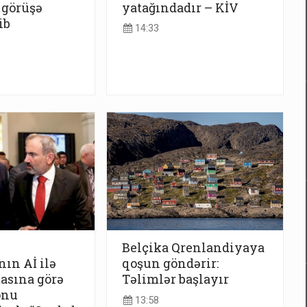
 görüşə
yatağındadır – KİV
ib
14:33
Belçika Qrenlandiyaya
ın Aİ ilə
qoşun göndərir:
asına görə
Təlimlər başlayır
onu
13:58