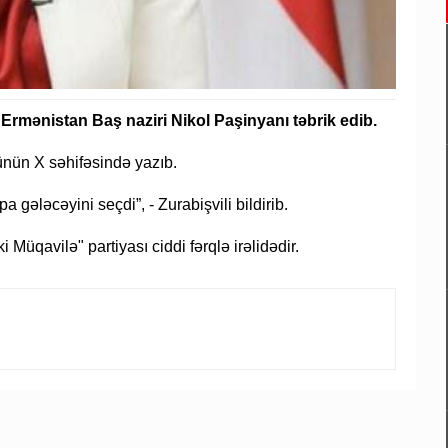
Ermənistan Baş naziri Nikol Paşinyanı təbrik edib.
zünün X səhifəsində yazıb.
gələcəyini seçdi”, - Zurabişvili bildirib.
 Müqavilə" partiyası ciddi fərqlə irəlidədir.