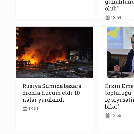
günahlandı
olub”
13:59
Rusiya Sumıda bazara
Erkin Emet
dronla hücum etdi: 10
topluluğu
nəfər yaralandı
iç siyasəti
bilər"
13:51
12:56