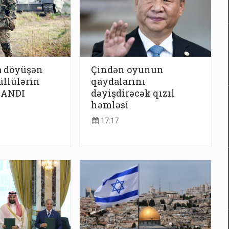
 döyüşən
Çindən oyunun
üllülərin
qaydalarını
LANDI
dəyişdirəcək qızıl
həmləsi
17:17