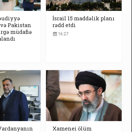
əudiyyə
İsrail 15 maddəlik planı
 və Pakistan
rədd etdi
irgə müdafiə
16:27
alandı
Vardanyanın
Xamenei ölüm