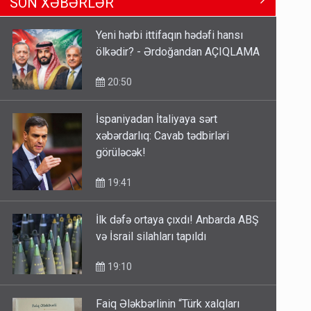
SON XƏBƏRLƏR
Məhərrəmovun oğludur - DOSYE
14:07
Yeni hərbi ittifaqın hədəfi hansı
ölkədir? - Ərdoğandan AÇIQLAMA
Media və Yayım Şurasına əlavə
hüquq və vəzifələr verilib
20:50
13:24
İspaniyadan İtaliyaya sərt
xəbərdarlıq: Cavab tədbirləri
Kartdan karta istədiyiniz qədər
görüləcək!
köçürmə edə bilərsiniz - VİDEO
11:06
19:41
İlk dəfə ortaya çıxdı! Anbarda ABŞ
və İsrail silahları tapıldı
19:10
Faiq Ələkbərlinin “Türk xalqları