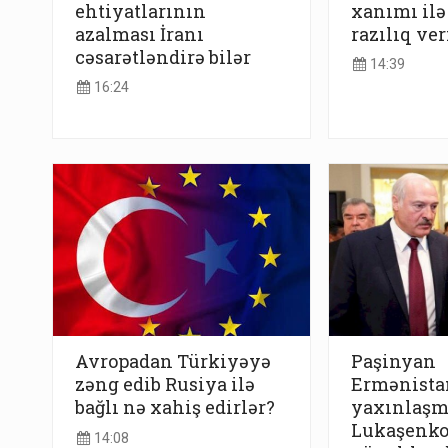
ehtiyatlarının
xanımı ilə
azalması İranı
razılıq ver
cəsarətləndirə bilər
14:39
16:24
Avropadan Türkiyəyə
Paşinyan
zəng edib Rusiya ilə
Ermənistan
bağlı nə xahiş edirlər?
yaxınlaşm
Lukaşenk
14:08