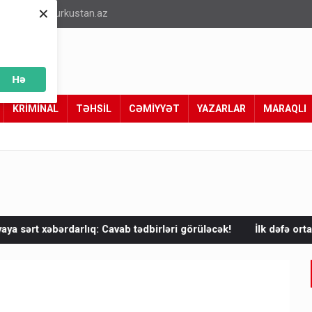
×
info@turkustan.az
Hə
KRİMİNAL
TƏHSİL
CƏMİYYƏT
YAZARLAR
MARAQLI
avab tədbirləri görüləcək!
İlk dəfə ortaya çıxdı! Anbarda ABŞ və 