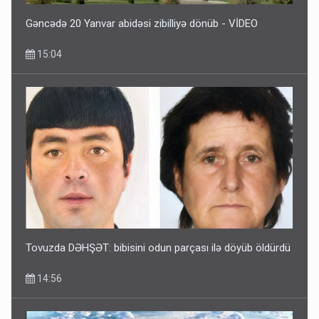
Gəncədə 20 Yanvar abidəsi zibilliyə dönüb - VİDEO
15:04
Tovuzda DƏHŞƏT: bibisini odun parçası ilə döyüb öldürdü
14:56