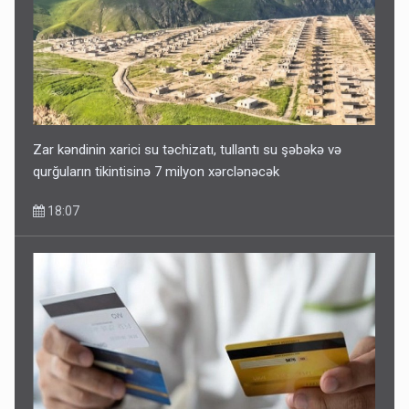
Zar kəndinin xarici su təchizatı, tullantı su şəbəkə və
qurğuların tikintisinə 7 milyon xərclənəcək
18:07