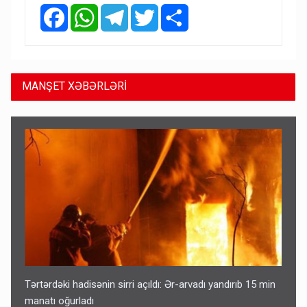
Facebook
WhatsApp
Telegram
Twitter
Share
MANŞET XƏBƏRLƏRİ
Tərtərdəki hadisənin sirri açıldı: Ər-arvadı yandırıb 15 min
manatı oğurladı