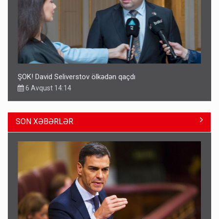
ŞOK! David Seliverstov ölkədən qaçdı
6 Avqust 14:14
SON XƏBƏRLƏR