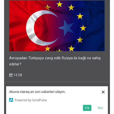
Avropadan Türkiyəyə zəng edib Rusiya ilə bağlı nə xahiş
edirlər?
14:08
×
Abunə olaraq ən son xəbərləri izləyin.
Powered by SendPulse
Hə
Yox