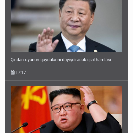
Çindən oyunun qaydalarını dəyişdirəcək qızıl həmləsi
17:17