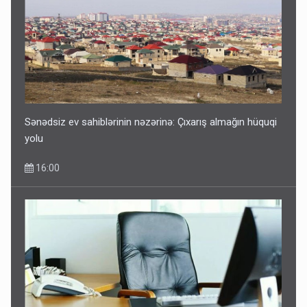
Sənədsiz ev sahiblərinin nəzərinə: Çıxarış almağın hüquqi
yolu
16:00