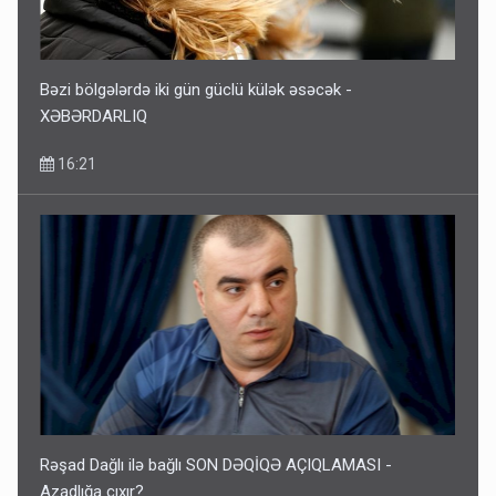
Bəzi bölgələrdə iki gün güclü külək əsəcək -
XƏBƏRDARLIQ
16:21
Rəşad Dağlı ilə bağlı SON DƏQİQƏ AÇIQLAMASI -
Azadlığa çıxır?