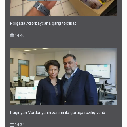
Polşada Azərbaycana qarşı təxribat
14:46
Paşinyan Vardanyanın xanımı ilə görüşə razılıq verib
14:39