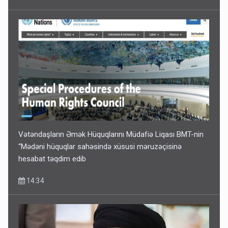
Vətəndaşların Əmək Hüquqlarını Müdafiə Liqası BMT-nin
“Mədəni hüquqlar sahəsində xüsusi məruzəçisinə
hesabat təqdim edib
14:34