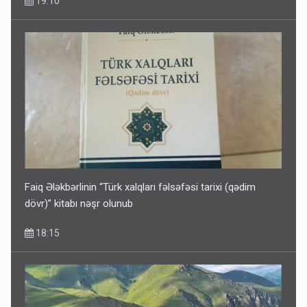
19:10
Kartdan karta istədiyiniz qədər köçürmə edə bilərsiniz -
VİDEO
11:06
Faiq Ələkbərlinin “Türk xalqları fəlsəfəsi tarixi (qədim
dövr)” kitabı nəşr olunub
18:15