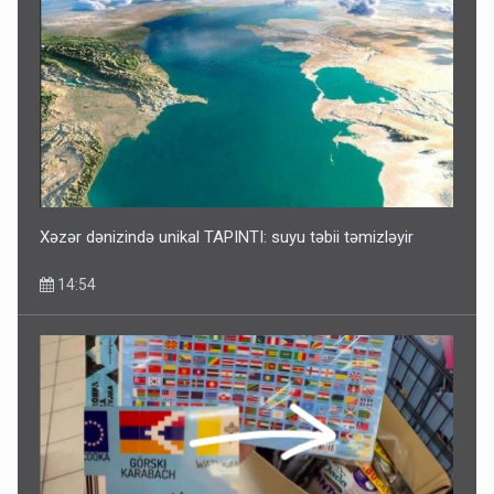
Xəzər dənizində unikal TAPINTI: suyu təbii təmizləyir
14:54