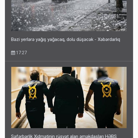
Bəzi yerlərə yağış yağacaq, dolu düşəcək - Xəbərdarlıq
17:27
Səfərbərlik Xidmətinin rüşvət alan əməkdaşları HƏBS