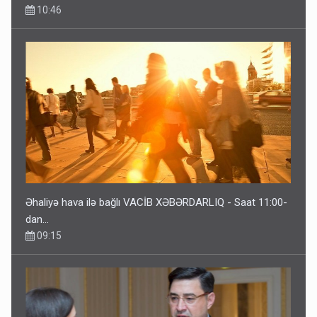
10:46
Əhaliyə hava ilə bağlı VACİB XƏBƏRDARLIQ - Saat 11:00-
dan…
09:15