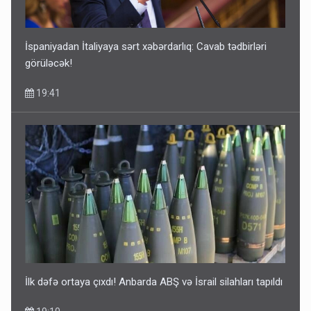
Geri çağırılan səfir Abel Məhərrəmovun oğludur - DOSYE
14:07
İspaniyadan İtaliyaya sərt xəbərdarlıq: Cavab tədbirləri
görüləcək!
19:41
Media və Yayım Şurasına əlavə hüquq və vəzifələr verilib
13:24
İlk dəfə ortaya çıxdı! Anbarda ABŞ və İsrail silahları tapıldı