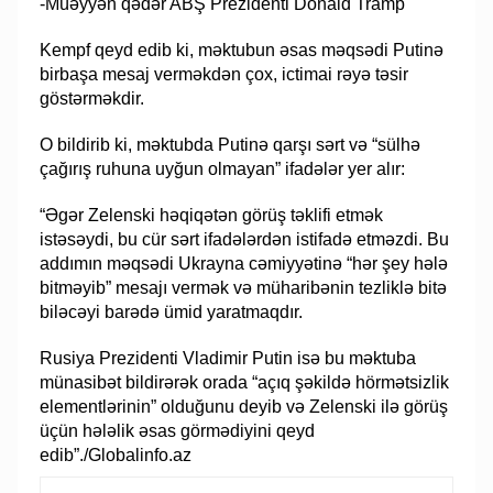
-Müəyyən qədər ABŞ Prezidenti Donald Tramp
Kempf qeyd edib ki, məktubun əsas məqsədi Putinə
birbaşa mesaj verməkdən çox, ictimai rəyə təsir
göstərməkdir.
O bildirib ki, məktubda Putinə qarşı sərt və “sülhə
çağırış ruhuna uyğun olmayan” ifadələr yer alır:
“Əgər Zelenski həqiqətən görüş təklifi etmək
istəsəydi, bu cür sərt ifadələrdən istifadə etməzdi. Bu
addımın məqsədi Ukrayna cəmiyyətinə “hər şey hələ
bitməyib” mesajı vermək və müharibənin tezliklə bitə
biləcəyi barədə ümid yaratmaqdır.
Rusiya Prezidenti Vladimir Putin isə bu məktuba
münasibət bildirərək orada “açıq şəkildə hörmətsizlik
elementlərinin” olduğunu deyib və Zelenski ilə görüş
üçün hələlik əsas görmədiyini qeyd
edib”./Globalinfo.az