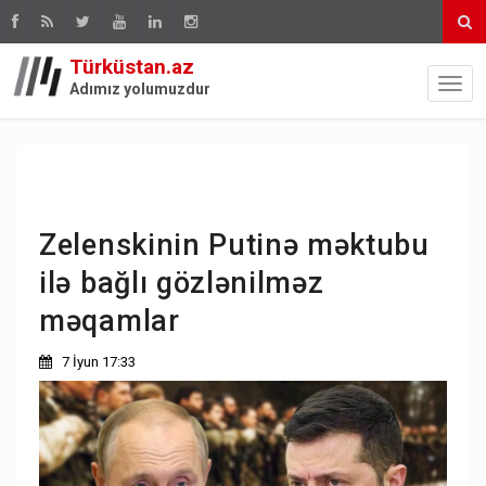
Türküstan.az
Adımız yolumuzdur
Zelenskinin Putinə məktubu
ilə bağlı gözlənilməz
məqamlar
7 İyun 17:33