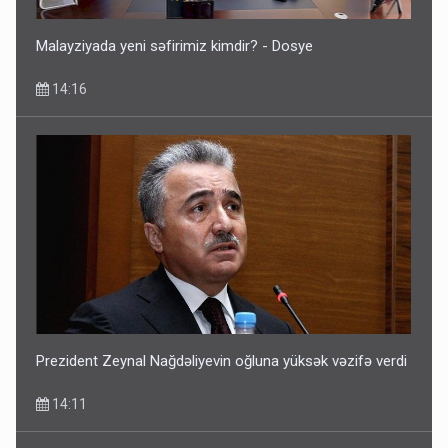
Malayziyada yeni səfirimiz kimdir? - Dosye
14:16
Prezident Zeynal Nağdəliyevin oğluna yüksək vəzifə verdi
14:11