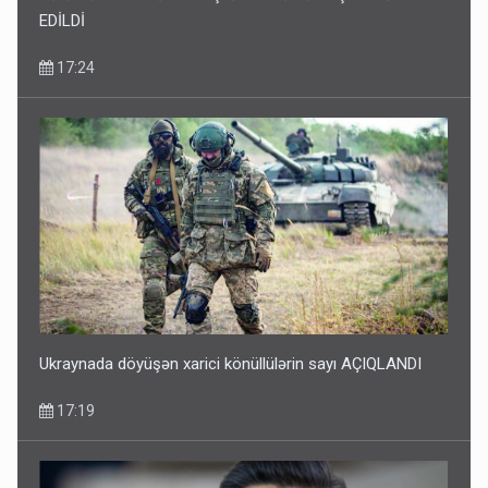
EDİLDİ
17:24
Ukraynada döyüşən xarici könüllülərin sayı AÇIQLANDI
17:19