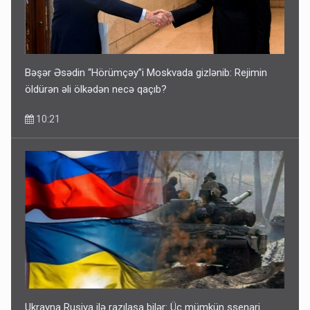
Bəşər Əsədin “Hörümçəy”i Moskvada gizlənib: Rejimin
öldürən əli ölkədən necə qaçıb?
10:21
Ukrayna Rusiya ilə razılaşa bilər: Üç mümkün ssenari...