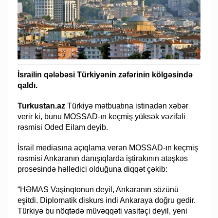
İsrailin qələbəsi Türkiyənin zəfərinin kölgəsində
qaldı.
Turkustan.az
Türkiyə mətbuatına istinadən xəbər
verir ki, bunu MOSSAD-ın keçmiş yüksək vəzifəli
rəsmisi Oded Eilam deyib.
İsrail mediasına açıqlama verən MOSSAD-ın keçmiş
rəsmisi Ankaranın danışıqlarda iştirakının atəşkəs
prosesində həlledici olduğuna diqqət çəkib:
“HƏMAS Vaşinqtonun deyil, Ankaranın sözünü
eşitdi. Diplomatik diskurs indi Ankaraya doğru gedir.
Türkiyə bu nöqtədə müvəqqəti vasitəçi deyil, yeni