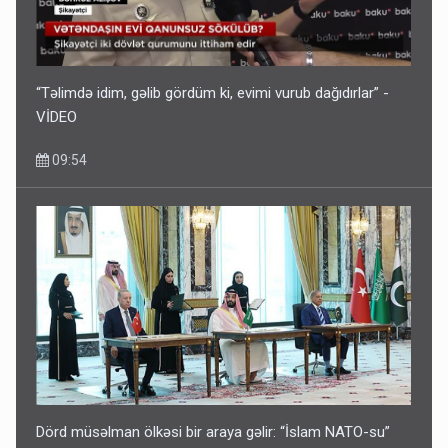
“Təlimdə idim, gəlib gördüm ki, evimi vurub dağıdırlar” -
VİDEO
09:54
Dörd müsəlman ölkəsi bir araya gəlir: “İslam NATO-su”