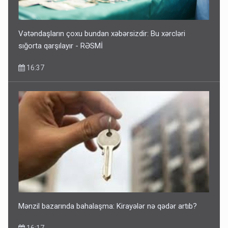
Vətəndaşların çoxu bundan xəbərsizdir: Bu xərcləri
sığorta qarşılayır - RƏSMİ
16:37
Mənzil bazarında bahalaşma: Kirayələr nə qədər artıb?