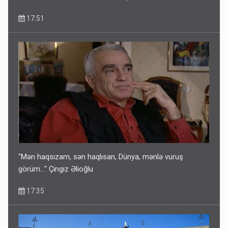
17:51
"Mən haqsızam, sən haqlısan, Dünya, mənlə vuruş
görüm..." Çingiz Əlioğlu
17:35