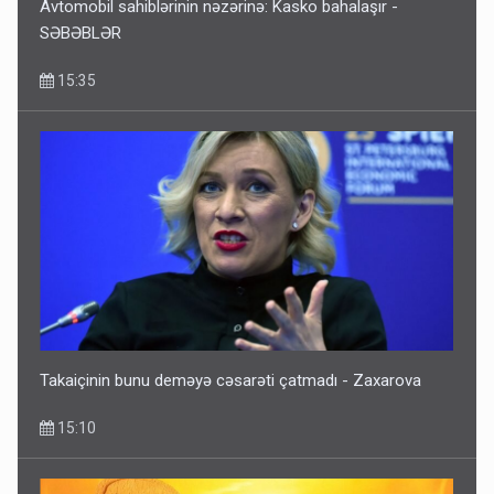
Avtomobil sahiblərinin nəzərinə: Kasko bahalaşır -
SƏBƏBLƏR
15:35
Takaiçinin bunu deməyə cəsarəti çatmadı - Zaxarova
15:10