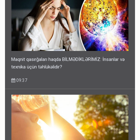
Maqnit qasırğaları haqda BİLMƏDİKLƏRİMİZ: İnsanlar və
texnika üçün təhlükəlidir?
09:37