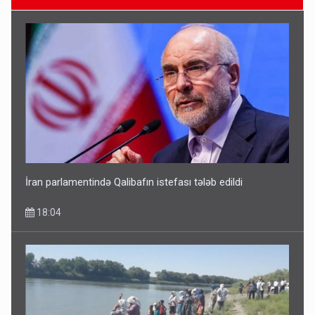
Avtomobil sahiblərinin nəzərinə: Kasko bahalaşır -
SƏBƏBLƏR
15:35
İran parlamentində Qalibafın istefası tələb edildi
18:04