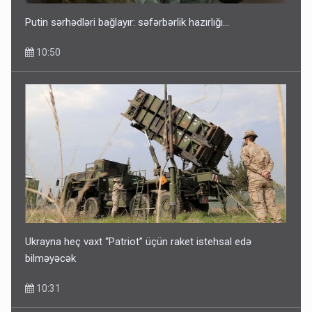
Putin sərhədləri bağlayır: səfərbərlik hazırlığı...
10:50
Ukrayna heç vaxt “Patriot” üçün raket istehsal edə
bilməyəcək
10:31