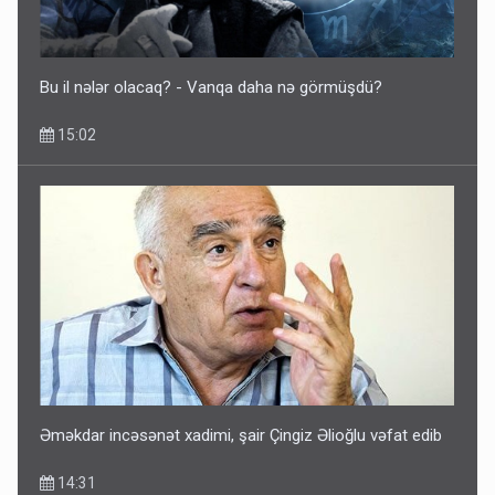
Bu il nələr olacaq? - Vanqa daha nə görmüşdü?
15:02
Əməkdar incəsənət xadimi, şair Çingiz Əlioğlu vəfat edib
14:31