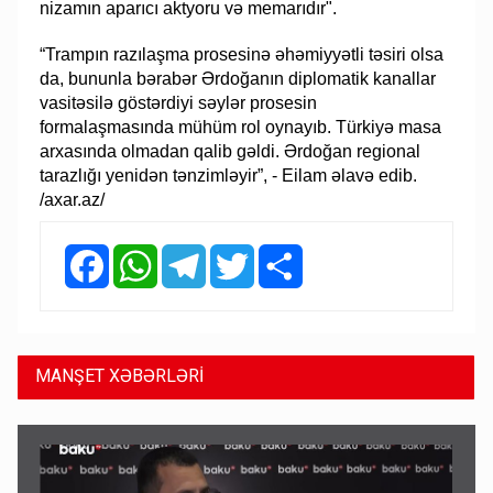
nizamın aparıcı aktyoru və memarıdır".
“Trampın razılaşma prosesinə əhəmiyyətli təsiri olsa
da, bununla bərabər Ərdoğanın diplomatik kanallar
vasitəsilə göstərdiyi səylər prosesin
formalaşmasında mühüm rol oynayıb. Türkiyə masa
arxasında olmadan qalib gəldi. Ərdoğan regional
tarazlığı yenidən tənzimləyir”, - Eilam əlavə edib.
/axar.az/
Facebook
WhatsApp
Telegram
Twitter
Share
MANŞET XƏBƏRLƏRİ