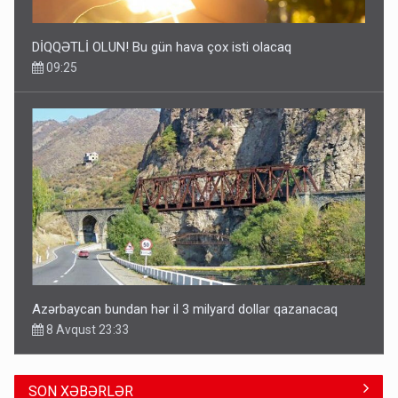
DİQQƏTLİ OLUN! Bu gün hava çox isti olacaq
09:25
Azərbaycan bundan hər il 3 milyard dollar qazanacaq
8 Avqust 23:33
SON XƏBƏRLƏR