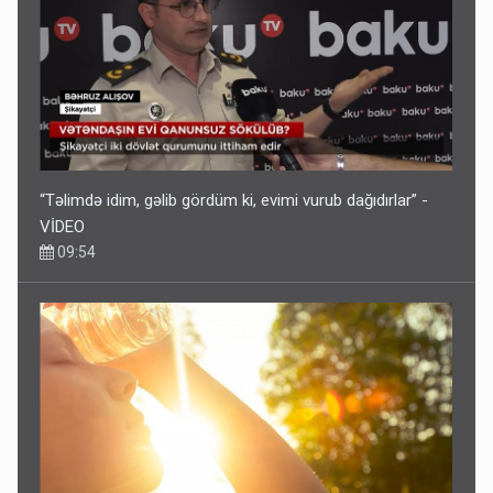
“Təlimdə idim, gəlib gördüm ki, evimi vurub dağıdırlar” -
VİDEO
09:54