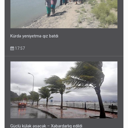
Dünyanı idarə edənlər insanlığın başını bu şou ilə qatır
14:22
Kürdə yeniyetmə qız batdı
17:57
Fırıldaqçıların yeni silahı: Süni intellekt - Bunları etməzdən
əvvəl diqqətli olun
10:56
Güclü külək əsəcək – Xəbərdarlıq edildi