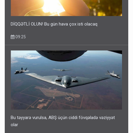
DİQQƏTLİ OLUN! Bu gün hava çox isti olacaq
09:25
Bu təyyarə vurulsa, ABŞ üçün ciddi fövqəladə vəziyyət
olar