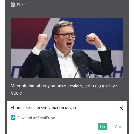
09:21
Müharibənin bitəcəyinə əmin deyiləm, çətin qış gözləyir -
Vuçiç
×
09:18
Abunə olaraq ən son xəbərləri izləyin.
Powered by SendPulse
Hə
Yox