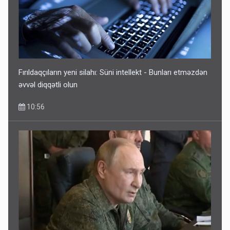
Fırıldaqçıların yeni silahı: Süni intellekt - Bunları etməzdən
əvvəl diqqətli olun
10:56