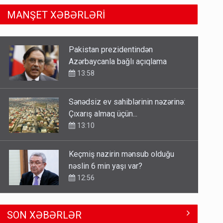
MANŞET XƏBƏRLƏRİ
Sənədsiz ev sahiblərinin nəzərinə:
Çıxarış almaq üçün...
13:10
Keçmiş nazirin mənsub olduğu
nəslin 6 min yaşı var?
12:56
Britaniya Səfirliyi Vaşinqton
razılaşmasının ildönümü ilə bağlı
bəyanat yaydı
12:50
Paşinyan Əliyevə zəng