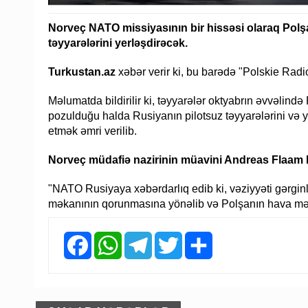
Norveç NATO missiyasının bir hissəsi olaraq Po
təyyarələrini yerləşdirəcək.
Turkustan.az
xəbər verir ki, bu barədə "Polskie Rad
Məlumatda bildirilir ki, təyyarələr oktyabrın əvvəlində
pozulduğu halda Rusiyanın pilotsuz təyyarələrini və 
etmək əmri verilib.
Norveç müdafiə nazirinin müavini Andreas Flaam P
"NATO Rusiyaya xəbərdarlıq edib ki, vəziyyəti gərgin
məkanının qorunmasına yönəlib və Polşanın hava mək
Facebook
WhatsApp
Telegram
Twitter
Share