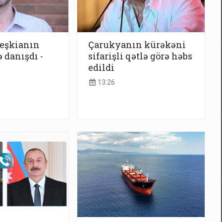
eşkianın
Çarukyanın kürəkəni
 danışdı -
sifarişli qətlə görə həbs
edildi
13:26