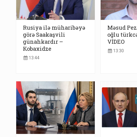
Rusiya ilə müharibəyə
Məsud Pez
görə Saakaşvili
oğlu türkcə
günahkardır –
VİDEO
Kobaxidze
13:30
13:44