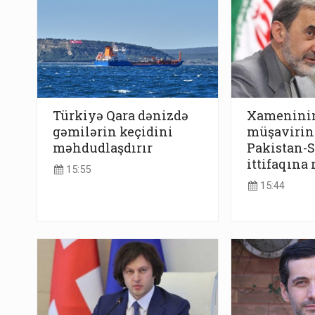
Türkiyə Qara dənizdə
Xamenini
gəmilərin keçidini
müşavirin
məhdudlaşdırır
Pakistan-
ittifaqına
15:55
15:44