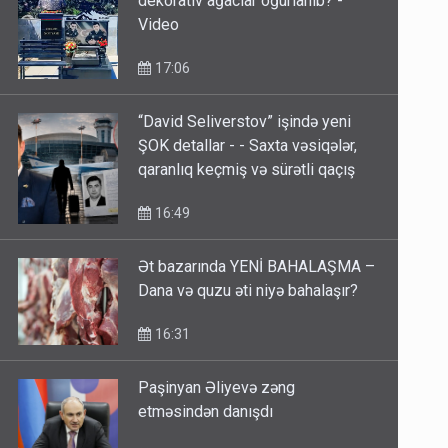
dekorativ ağaclar oğurlanıb? -
Video
17:06
“David Seliverstov” işində yeni
ŞOK detallar - - Saxta vəsiqələr,
qaranlıq keçmiş və sürətli qaçış
16:49
Ət bazarında YENİ BAHALAŞMA –
Dana və quzu əti niyə bahalaşır?
16:31
Paşinyan Əliyevə zəng
etməsindən danışdı