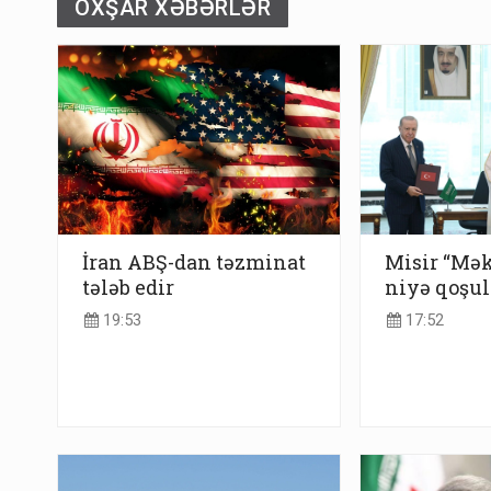
OXŞAR XƏBƏRLƏR
İran ABŞ-dan təzminat
Misir “Mək
tələb edir
niyə qoşu
19:53
17:52