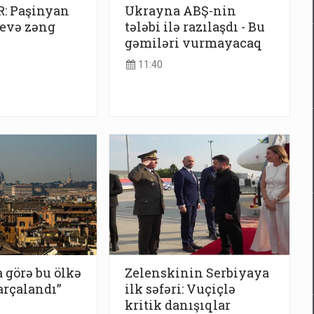
: Paşinyan
Ukrayna ABŞ-nin
yevə zəng
tələbi ilə razılaşdı - Bu
gəmiləri vurmayacaq
11:40
görə bu ölkə
Zelenskinin Serbiyaya
arçalandı”
ilk səfəri: Vuçiçlə
kritik danışıqlar