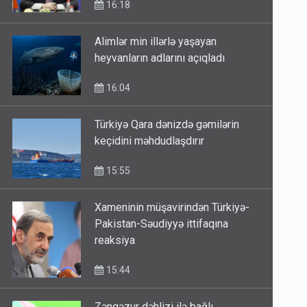
16:18
Alimlər min illərlə yaşayan
heyvanların adlarını açıqladı
16:04
Türkiyə Qara dənizdə gəmilərin
keçidini məhdudlaşdırır
15:55
Xameninin müşavirindən Türkiyə-
Pakistan-Səudiyyə ittifaqına
reaksiya
15:44