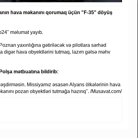
lşanın hava məkanını qorumaq üçün "F-35" döyüş
io24" məlumat yayıb.
 Poznan yaxınlığına gətiriləcək və pilotlara sərhəd
ya digər hava obyektlərini tutmaq, lazım gəlsə məhv
olşa mətbuatına bildirib:
ləşdirməsin. Missiyamız əsasən Alyans ölkələrinin hava
anını pozan obyektləri tutmağa hazırıq". /Musavat.com/