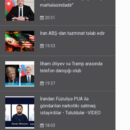
AÇIQLAMA: "İşlər başa çatmaq
mərhələsindədir"
20:51
İran ABŞ-dan təzminat tələb edir
19:53
İlham Əliyev və Tramp arasında
telefon danışığı olub
19:37
İrandan Füzuliyə PUA ilə
göndərilən narkotiki satmaq
istəyirdilər - Tutuldular -VİDEO