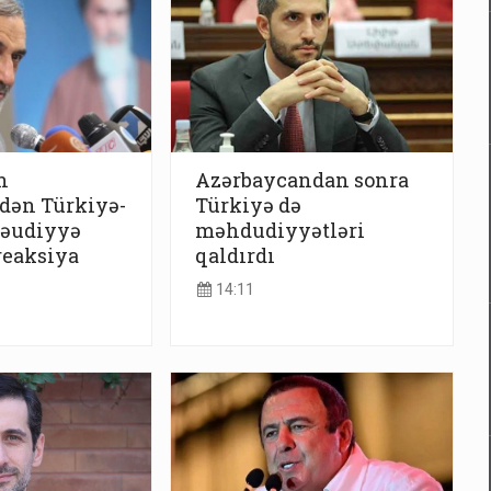
n
Azərbaycandan sonra
dən Türkiyə-
Türkiyə də
Səudiyyə
məhdudiyyətləri
 reaksiya
qaldırdı
14:11