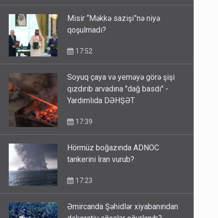
18:03
Misir “Məkkə sazişi”nə niyə
qoşulmadı?
17:52
Soyuq çaya və yeməyə görə şişi
qızdırıb arvadına "dağ basdı" -
Yardımlıda DƏHŞƏT
17:39
Hörmüz boğazında ADNOC
tankerini İran vurub?
17:23
Əmircanda Şəhidlər xiyabanından