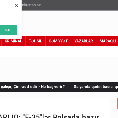
×
info@turkustan.az
Hə
KRİMİNAL
TƏHSİL
CƏMİYYƏT
YAZARLAR
MARAQLI
ə baş verir?
Salyanda qadın bacısı qızının nişanında qızılları
IQ: "F-35"lər Polşada hazır