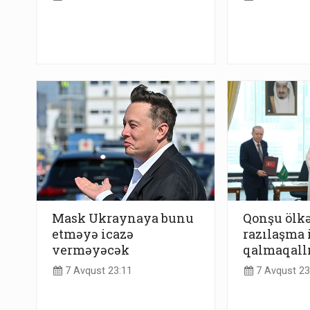
Mask Ukraynaya bunu
Qonşu ölkə
etməyə icazə
razılaşma i
verməyəcək
qalmaqall
7 Avqust 23:11
7 Avqust 23