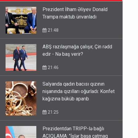
SON XƏBƏRLƏR
etməsindən danışdı
16:18
Prezident İlham Əliyev Donald
Trampa məktub ünvanladı
İlham Əliyev müharibədə də,
sülhdə də qalib gəldi - Hikmət
21:48
Hacıyev
15:02
ABŞ razılaşmağa çalışır, Çin rədd
edir - Nə baş verir?
Pakistan prezidentindən
Azərbaycanla bağlı açıqlama
21:46
13:58
Salyanda qadın bacısı qızının
nişanında qızılları oğurladı: Konfet
kağızına büküb aparıb
21:25
Prezidentdən TRIPP-lə bağlı