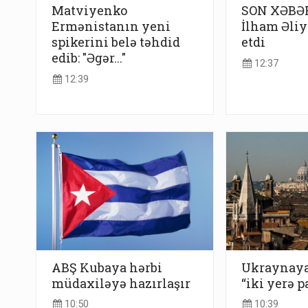
Matviyenko
SON XƏBƏR
Ermənistanın yeni
İlham Əli
spikerini belə təhdid
etdi
edib: "Əgər..."
12:37
12:39
ABŞ Kubaya hərbi
Ukraynaya 
müdaxiləyə hazırlaşır
“iki yerə p
10:50
10:39