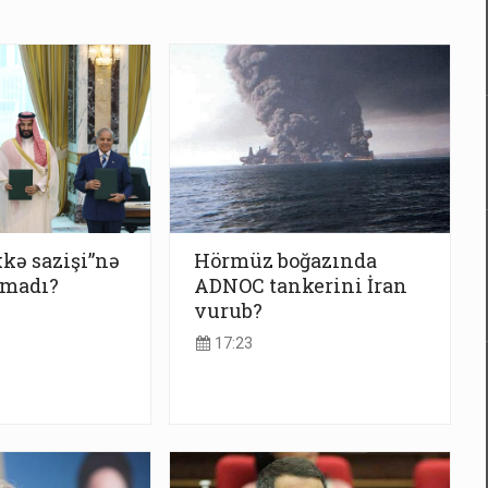
kə sazişi”nə
Hörmüz boğazında
lmadı?
ADNOC tankerini İran
vurub?
17:23