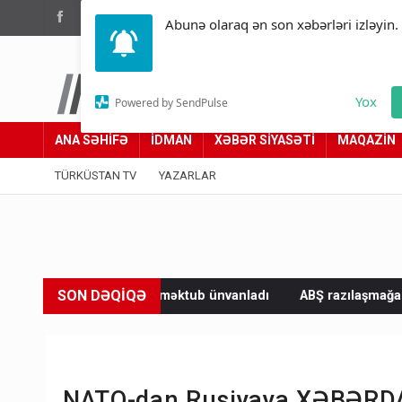
(012) 449 94 05
Abunə olaraq ən son xəbərləri izləyin.
Türküstan.az
Yox
Powered by SendPulse
Adımız yolumuzdur
ANA SƏHİFƏ
İDMAN
XƏBƏR SİYASƏTİ
MAQAZİN
TÜRKÜSTAN TV
YAZARLAR
SON DƏQİQƏ
a məktub ünvanladı
ABŞ razılaşmağa çalışır, Çin rədd edir - N
NATO-dan Rusiyaya XƏBƏRDARL