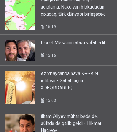
Zəngəzur dəhlizi ilə bağlı
açıqlama: Naxçıvan blokadadan
çıxacaq, türk dünyası birləşəcək
15:19
Lionel Messinin atası vəfat edib
15:16
Azərbaycanda hava KƏSKİN
istiləşir - Sabah üçün
XƏBƏRDARLIQ
15:03
İlham Əliyev müharibədə də,
sülhdə də qalib gəldi - Hikmət