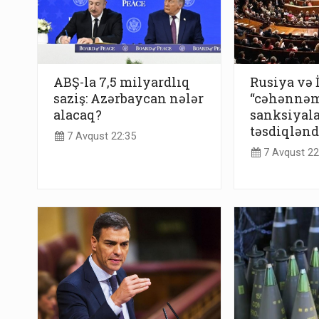
ABŞ-la 7,5 milyardlıq
Rusiya və 
saziş: Azərbaycan nələr
“cəhənnə
alacaq?
sanksiyala
təsdiqlənd
7 Avqust 22:35
7 Avqust 22