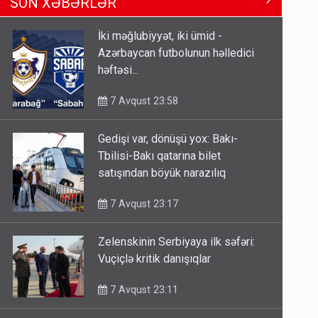
SON XƏBƏRLƏR
Tbilisi-Bakı qatarına bilet
satışından böyük narazılıq
İki məğlubiyyət, iki ümid -
7 Avqust 23:17
Azərbaycan futbolunun həlledici
həftəsi...
Geri çağırılan səfir Abel
Məhərrəmovun oğludur - DOSYE
7 Avqust 23:58
7 Avqust 14:07
Gedişi var, dönüşü yox: Bakı-
Media və Yayım Şurasına əlavə
Tbilisi-Bakı qatarına bilet
hüquq və vəzifələr verilib
satışından böyük narazılıq
7 Avqust 13:24
7 Avqust 23:17
Zelenskinin Serbiyaya ilk səfəri:
Vuçiçlə kritik danışıqlar
7 Avqust 23:11