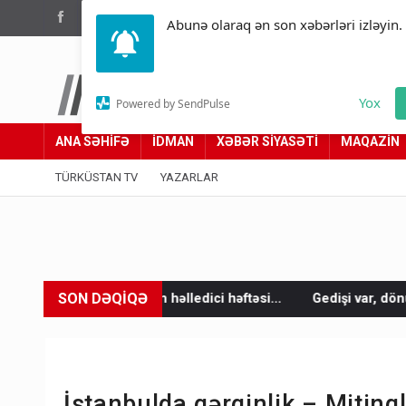
(012) 449 94 05
Abunə olaraq ən son xəbərləri izləyin.
Türküstan.az
Yox
Powered by SendPulse
Adımız yolumuzdur
ANA SƏHİFƏ
İDMAN
XƏBƏR SİYASƏTİ
MAQAZİN
TÜRKÜSTAN TV
YAZARLAR
SON DƏQİQƏ
unun həlledici həftəsi...
Gedişi var, dönüşü yox: Bakı-Tbilisi-
İstanbulda gərginlik – Mitin