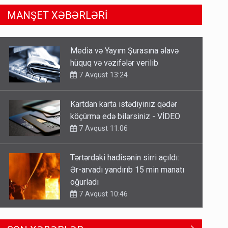
MANŞET XƏBƏRLƏRİ
Kartdan karta istədiyiniz qədər
köçürmə edə bilərsiniz - VİDEO
7 Avqust 11:06
Tərtərdəki hadisənin sirri açıldı:
Ər-arvadı yandırıb 15 min manatı
oğurladı
7 Avqust 10:46
Əhaliyə hava ilə bağlı VACİB
XƏBƏRDARLIQ - Saat 11:00-dan…
7 Avqust 09:15
Gedişi var, dönüşü yox: Bakı-