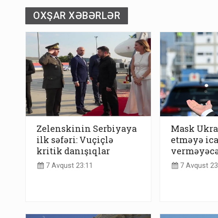
OXŞAR XƏBƏRLƏR
Zelenskinin Serbiyaya
Mask Ukra
ilk səfəri: Vuçiçlə
etməyə ic
kritik danışıqlar
verməyəc
7 Avqust 23:11
7 Avqust 23