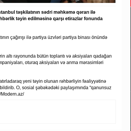
tanbul təşkilatının sədri məhkəmə qərarı ilə
bərlik təyin edilməsinə qarşı etirazlar fonunda
nın çağırışı ilə partiya üzvləri partiya binası önündə
ərin altı rayonunda bütün toplantı və aksiyaları qadağan
mpaniyaları, oturaq aksiyaları və anma mərasimləri
rladaraq yeni təyin olunan rəhbərliyin fəaliyyətinə
bildirib. O, sosial şəbəkədəki paylaşımında “qanunsuz
. /Modern.az/