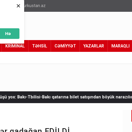
×
info@turkustan.az
Hə
KRİMİNAL
TƏHSİL
CƏMİYYƏT
YAZARLAR
MARAQLI
Bakı qatarına bilet satışından böyük narazılıq
Zelenskinin Serb
qlər qadağan EDİLDİ