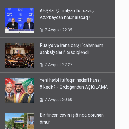
ABŞ-la 7,5 milyardlıq saziş:
Azərbaycan nələr alacaq?
7 Avqust 22:35
Rusiya və İrana qarşı “cəhənnəm
sanksiyaları” təsdiqləndi
7 Avqust 22:27
Yeni hərbi ittifaqın hədəfi hansı
ölkədir? - Ərdoğandan AÇIQLAMA
7 Avqust 20:50
Bir fincan çayın işığında görünən
ömür