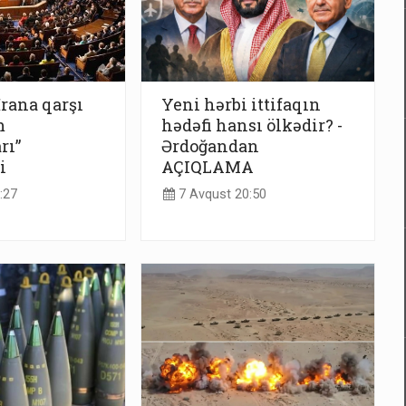
İrana qarşı
Yeni hərbi ittifaqın
m
hədəfi hansı ölkədir? -
rı”
Ərdoğandan
i
AÇIQLAMA
:27
7 Avqust 20:50