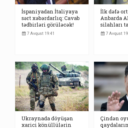
İspaniyadan İtaliyaya
İlk dəfə or
sərt xəbərdarlıq: Cavab
Anbarda AB
tədbirləri görüləcək!
silahları t
7 Avqust 19:41
7 Avqust 19
Ukraynada döyüşən
Çindən o
xarici könüllülərin
qaydaların