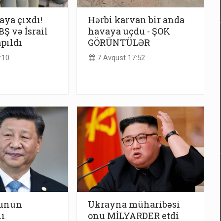
taya çıxdı!
Hərbi karvan bir anda
Ş və İsrail
havaya uçdu - ŞOK
apıldı
GÖRÜNTÜLƏR
:10
7 Avqust 17:52
yunun
Ukrayna müharibəsi
ı
onu MİLYARDER etdi