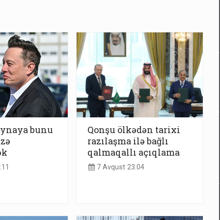
ynaya bunu
Qonşu ölkədən tarixi
azə
razılaşma ilə bağlı
ək
qalmaqallı açıqlama
:11
7 Avqust 23:04