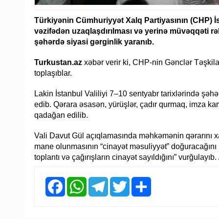
Türkiyənin Cümhuriyyət Xalq Partiyasının (CHP) İs
vəzifədən uzaqlaşdırılması və yerinə müvəqqəti rəh
şəhərdə siyasi gərginlik yaranıb.
Turkustan.az
xəbər verir ki, CHP-nin Gənclər Təşkilatı
toplaşıblar.
Lakin İstanbul Valiliyi 7–10 sentyabr tarixlərində şəh
edib. Qərara əsasən, yürüşlər, çadır qurmaq, imza ka
qadağan edilib.
Vali Davut Gül açıqlamasında məhkəmənin qərarını xatı
mane olunmasının “cinayət məsuliyyət” doğuracağını 
toplantı və çağırışların cinayət sayıldığını” vurğulayıb
Facebook
WhatsApp
Telegram
Twitter
Share