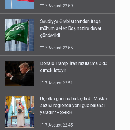
7 Avqust 22:59
Səudiyyə Ərəbistanından İraqa
mühüm səfər: Baş nazirə dəvət
göndərildi
7 Avqust 22:55
Donald Tramp: İran razılaşma əldə
etmək istəyir
7 Avqust 22:51
Üç ölkə gücünü birləşdirdi: Məkkə
sazişi regionda yeni güc balansı
yaradır? - ŞƏRH
7 Avqust 22:45