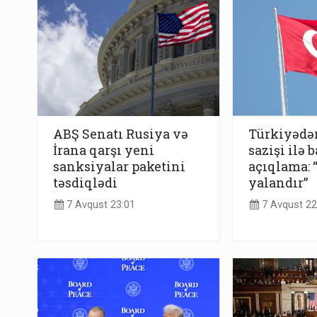
ABŞ Senatı Rusiya və
Türkiyədə
İrana qarşı yeni
sazişi ilə b
sanksiyalar paketini
açıqlama:
təsdiqlədi
yalandır”
7 Avqust 23:01
7 Avqust 22