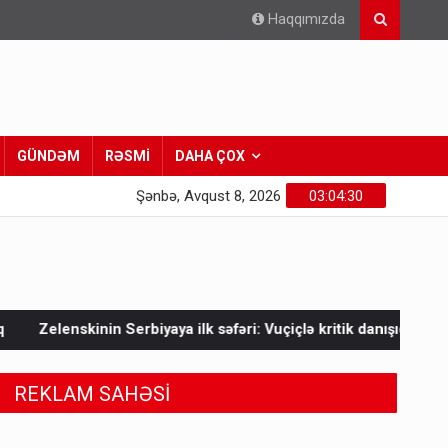
Haqqımızda
GÜNDƏM
RƏSMİ
DAHA ÇOX
Şənbə, Avqust 8, 2026
03:04:31
iyaya ilk səfəri: Vuçiçlə kritik danışıqlar
Mask Ukraynaya bu
REKLAM SAHƏSİ