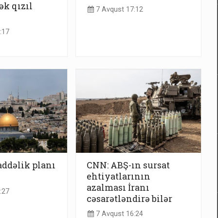
ək qızıl
7 Avqust 17:12
:17
addəlik planı
CNN: ABŞ-ın sursat
ehtiyatlarının
azalması İranı
:27
cəsarətləndirə bilər
7 Avqust 16:24