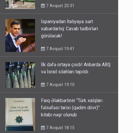
7 Avqust 20:31
İspaniyadan İtaliyaya sərt
xəbərdarlıq: Cavab tədbirləri
görüləcək!
7 Avqust 19:41
İlk dəfə ortaya çıxdı! Anbarda ABŞ
və İsrail silahları tapıldı
7 Avqust 19:10
Faiq Ələkbərlinin “Türk xalqları
fəlsəfəsi tarixi (qədim dövr)”
kitabı nəşr olunub
7 Avqust 18:15