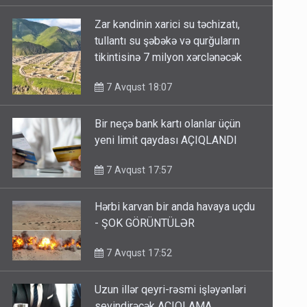
Zar kəndinin xarici su təchizatı,
tullantı su şəbəkə və qurğuların
tikintisinə 7 milyon xərclənəcək
7 Avqust 18:07
Bir neçə bank kartı olanlar üçün
yeni limit qaydası AÇIQLANDI
7 Avqust 17:57
Hərbi karvan bir anda havaya uçdu
- ŞOK GÖRÜNTÜLƏR
7 Avqust 17:52
Uzun illər qeyri-rəsmi işləyənləri
sevindirəcək AÇIQLAMA