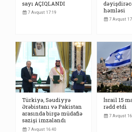
sayı AÇIQLANDI
dəyişdirəc
həmləsi
7 Avqust 17:19
7 Avqust 17
Türkiyə, Səudiyyə
İsrail 15 m
Ərəbistanı və Pakistan
rədd etdi
arasında birgə müdafiə
7 Avqust 16
sazişi imzalandı
7 Avqust 16:40