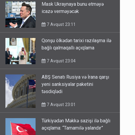
Mask Ukraynaya bunu etməyə
icazə verməyəcək
7 Avqust 23:11
Qonşu ölkədən tarixi razılaşma ilə
bağlı qalmaqallı açıqlama
7 Avqust 23:04
ABŞ Senatı Rusiya və İrana qarşı
yeni sanksiyalar paketini
təsdiqlədi
7 Avqust 23:01
Türkiyədən Məkkə sazişi ilə bağlı
açıqlama: “Tamamilə yalandır”