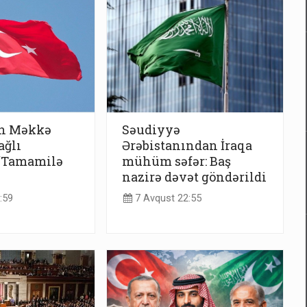
n Məkkə
Səudiyyə
ağlı
Ərəbistanından İraqa
 “Tamamilə
mühüm səfər: Baş
nazirə dəvət göndərildi
:59
7 Avqust 22:55