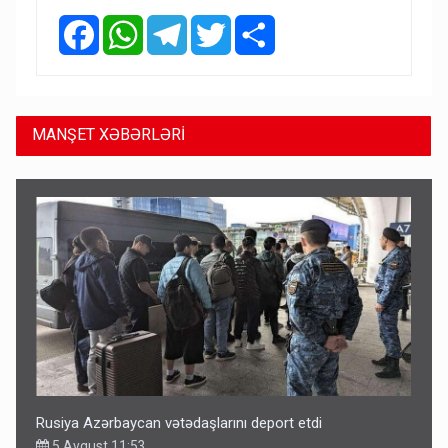
Facebook
WhatsApp
Telegram
Twitter
Share
MANŞET XƏBƏRLƏRİ
Rusiya Azərbaycan vətədaşlarını deport etdi
5 Avqust 11:53