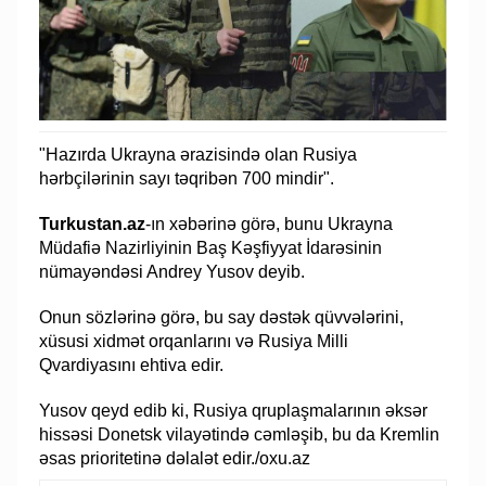
"Hazırda Ukrayna ərazisində olan Rusiya
hərbçilərinin sayı təqribən 700 mindir".
Turkustan.az
-ın xəbərinə görə, bunu Ukrayna
Müdafiə Nazirliyinin Baş Kəşfiyyat İdarəsinin
nümayəndəsi Andrey Yusov deyib.
Onun sözlərinə görə, bu say dəstək qüvvələrini,
xüsusi xidmət orqanlarını və Rusiya Milli
Qvardiyasını ehtiva edir.
Yusov qeyd edib ki, Rusiya qruplaşmalarının əksər
hissəsi Donetsk vilayətində cəmləşib, bu da Kremlin
əsas prioritetinə dəlalət edir./oxu.az