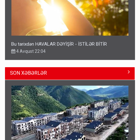
Bu tarixdən HAVALAR DƏYİŞİR - İSTİLƏR BİTİR
4 Avqust 22:04
SON XƏBƏRLƏR
ŞOK! David Seliverstov ölkədən qaçdı