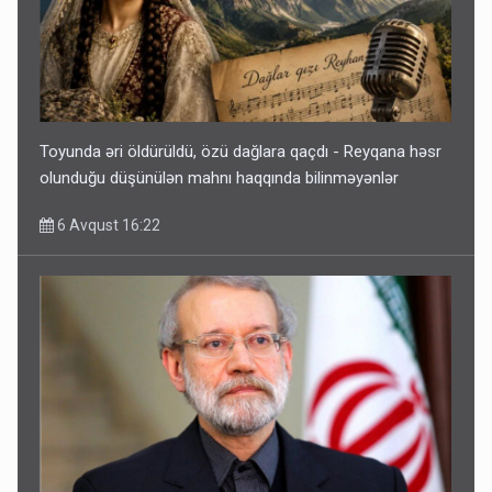
Toyunda əri öldürüldü, özü dağlara qaçdı - Reyqana həsr
olunduğu düşünülən mahnı haqqında bilinməyənlər
6 Avqust 16:22