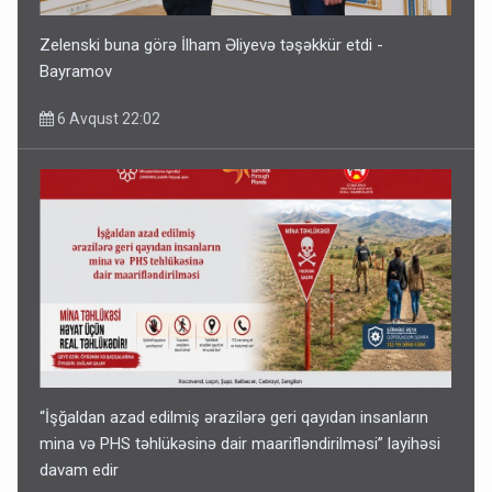
Zelenski buna görə İlham Əliyevə təşəkkür etdi -
Bayramov
6 Avqust 22:02
“İşğaldan azad edilmiş ərazilərə geri qayıdan insanların
mina və PHS təhlükəsinə dair maarifləndirilməsi” layihəsi
davam edir