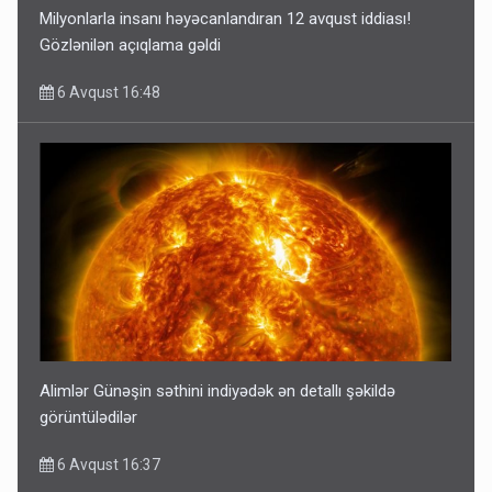
Milyonlarla insanı həyəcanlandıran 12 avqust iddiası!
Gözlənilən açıqlama gəldi
6 Avqust 16:48
Alimlər Günəşin səthini indiyədək ən detallı şəkildə
görüntülədilər
6 Avqust 16:37