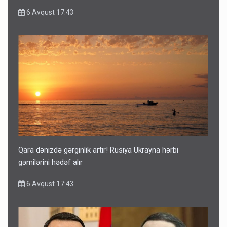
6 Avqust 17:43
Qara dənizdə gərginlik artır! Rusiya Ukrayna hərbi
gəmilərini hədəf alır
6 Avqust 17:43