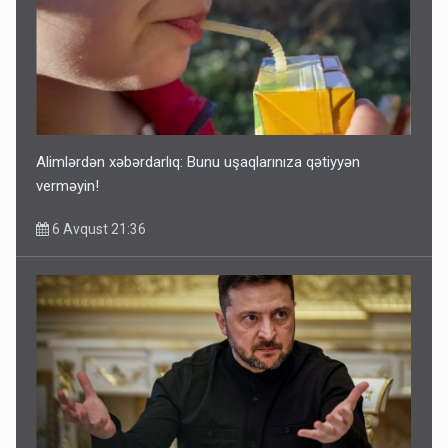
Alimlərdən xəbərdarlıq: Bunu uşaqlarınıza qətiyyən
verməyin!
6 Avqust 21:36