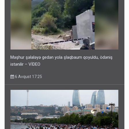
Məşhur şəlaləyə gedən yola şlaqbaum qoyuldu, ödəniş
istənilir – VİDEO
6 Avqust 17:25