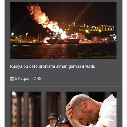
Ərdoğana sui-qəsd planının iştirakçısı detalları açıqladı
5 Avqust 16:56
Rusiya bu dəfə dronlarla alman gəmisini vurdu
6 Avqust 22:48