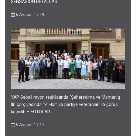
SENSASİON DETALLAR
6 Avqust 17:19
YAP Səbail rayon təşkilatında “Şəhərsalma və Memarlıq
İli” çərçivəsində “91-lər” və partiya veteranları ilə görüş
keçirilib – FOTOLAR
6 Avqust 17:17