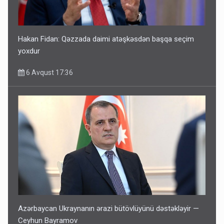
Hakan Fidan: Qəzzada daimi atəşkəsdən başqa seçim
yoxdur
6 Avqust 17:36
Azərbaycan Ukraynanın ərazi bütövlüyünü dəstəkləyir —
Ceyhun Bayramov