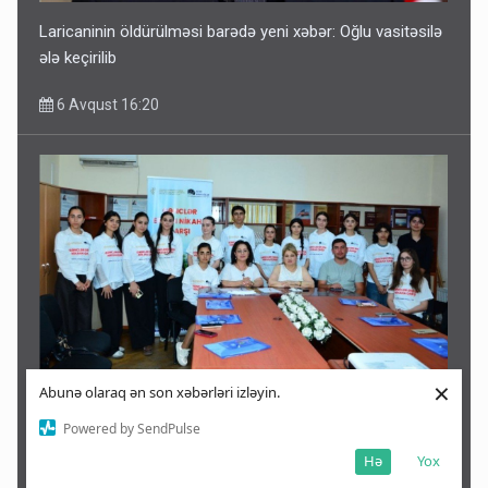
Laricaninin öldürülməsi barədə yeni xəbər: Oğlu vasitəsilə
ələ keçirilib
6 Avqust 16:20
×
Abunə olaraq ən son xəbərləri izləyin.
Qəbələdə gənclər erkən nikahın fəsadları barədə
maarifləndirilib
Powered by SendPulse
Hə
Yox
6 Avqust 16:09