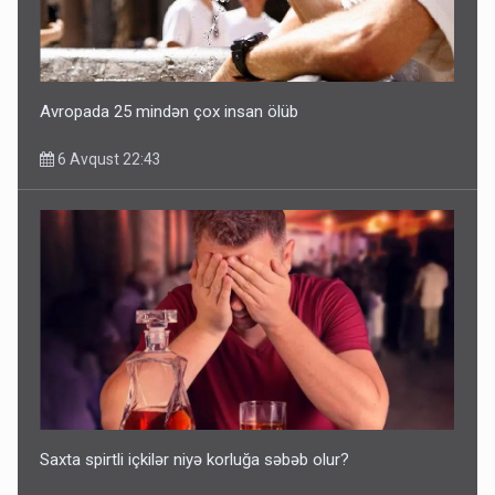
Avropada 25 mindən çox insan ölüb
6 Avqust 22:43
Saxta spirtli içkilər niyə korluğa səbəb olur?