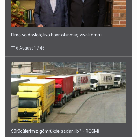
Elmə və dövlətçiliyə həsr olunmuş ziyalı ömrü
6 Avqust 17:46
Sürücülərimiz gömrükdə saxlanılıb? - RƏSMİ