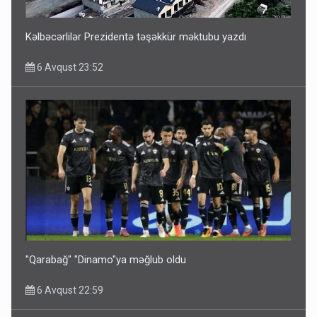
6 Avqust 14:14
Kəlbəcərlilər Prezidentə təşəkkür məktubu yazdı
6 Avqust 23:52
Bu ölkələrə şəxsiyyət vəsiqəsi ilə gedə biləcəksiniz -
SİYAHI
6 Avqust 10:53
"Qarabağ" "Dinamo"ya məğlub oldu
6 Avqust 22:59