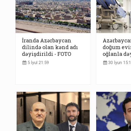
İranda Azərbaycan
Azərbaycan
dilində olan kənd adı
doğum evi
dəyişdirildi - FOTO
oğlanla dəy
5 İyul 21:59
30 İyun 15: