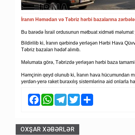
İranın Həmədan və Təbriz hərbi bazalarına zərbələr 
Bu barədə İsrail ordusunun mətbuat xidməti məlumat 
Bildirilib ki, İranın qərbində yerləşən Hərbi Hava 
Təbriz bazaları hədəf alınıb.
Məlumata görə, Təbrizdə yerləşən hərbi baza tamamil
Həmçinin qeyd olunub ki, İranın hava hücumundan müd
yerdən-yerə raket buraxılış sistemlərinə aid onlarla h
Facebook
WhatsApp
Telegram
Twitter
Share
OXŞAR XƏBƏRLƏR