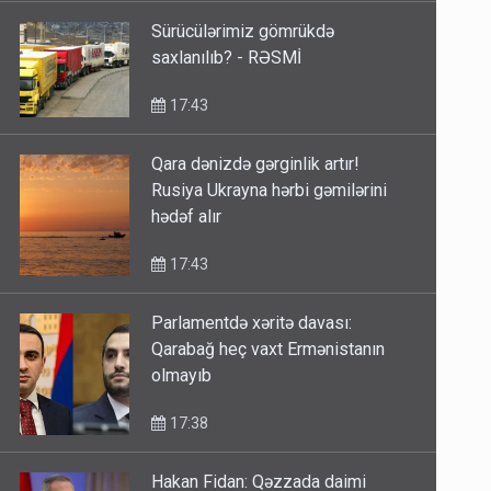
Sürücülərimiz gömrükdə
saxlanılıb? - RƏSMİ
17:43
Qara dənizdə gərginlik artır!
Rusiya Ukrayna hərbi gəmilərini
hədəf alır
17:43
Parlamentdə xəritə davası:
Qarabağ heç vaxt Ermənistanın
olmayıb
17:38
Hakan Fidan: Qəzzada daimi