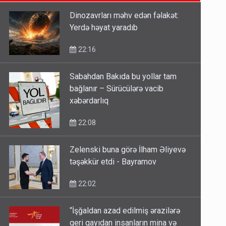
14:14
Dinozavrları məhv edən fəlakət:
Yerdə həyat yaradıb
Bu ölkələrə şəxsiyyət vəsiqəsi ilə
gedə biləcəksiniz - SİYAHI
22:16
10:53
Sabahdan Bakıda bu yollar tam
bağlanır – Sürücülərə vacib
Ərdoğana sui-qəsd planının
xəbərdarlıq
iştirakçısı detalları açıqladı
5 Avqust 16:56
22:08
Zelenski buna görə İlham Əliyevə
təşəkkür etdi - Bayramov
22:02
“İşğaldan azad edilmiş ərazilərə
geri qayıdan insanların mina və