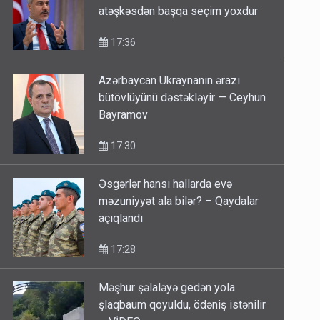
atəşkəsdən başqa seçim yoxdur
17:36
Azərbaycan Ukraynanın ərazi
bütövlüyünü dəstəkləyir — Ceyhun
Bayramov
17:30
Əsgərlər hansı hallarda evə
məzuniyyət ala bilər? – Qaydalar
açıqlandı
17:28
Məşhur şəlaləyə gedən yola
şlaqbaum qoyuldu, ödəniş istənilir