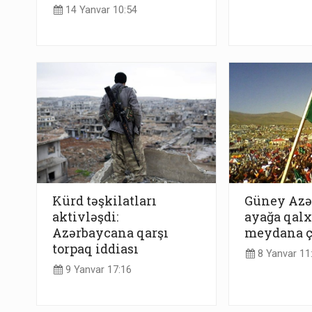
14 Yanvar 10:54
Kürd təşkilatları
Güney Azə
aktivləşdi:
ayağa qalxı
Azərbaycana qarşı
meydana ç
torpaq iddiası
8 Yanvar 11
9 Yanvar 17:16