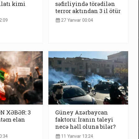
ilatı kimi
səfirliyində törədilən
terror aktından 3 il ötür
2:09
27 Yanvar 00:04
ON XƏBƏR: 3
Güney Azərbaycan
təm elan
faktoru: İranın taleyi
necə həll oluna bilər?
0:34
11 Yanvar 13:24