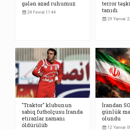
gələn azad ruhumuz
terror təşk
tanıdı
24 Fevral 11:44
29 Yanvar 2
"Traktor" klubunun
İrandan S
sabiq futbolçusu İranda
günlük ma
etirazlar zamanı
olundu
öldürülüb
12 Yanvar 0