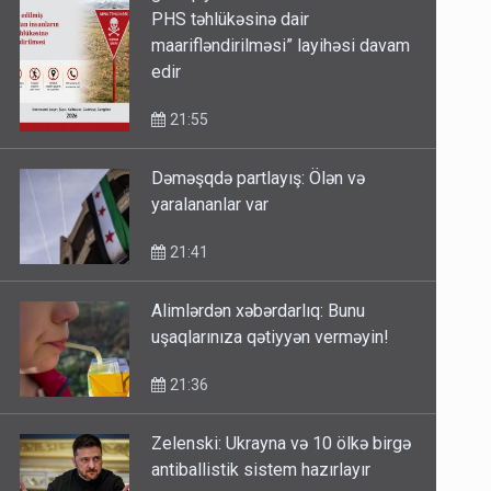
PHS təhlükəsinə dair
maarifləndirilməsi” layihəsi davam
edir
21:55
Dəməşqdə partlayış: Ölən və
yaralananlar var
21:41
Alimlərdən xəbərdarlıq: Bunu
uşaqlarınıza qətiyyən verməyin!
21:36
Zelenski: Ukrayna və 10 ölkə birgə
antiballistik sistem hazırlayır