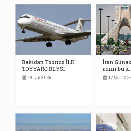
Bakıdan Təbrizə İLK
İran Güna
TƏYYARƏ REYSİ
adını bu s
19 İyul 21:36
17 İyul 12:3