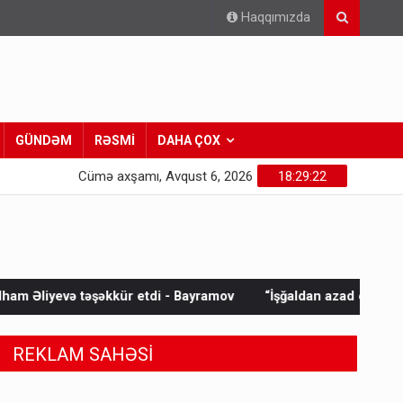
Haqqımızda
GÜNDƏM
RƏSMİ
DAHA ÇOX
Cümə axşamı, Avqust 6, 2026
18:29:23
i - Bayramov
“İşğaldan azad edilmiş ərazilərə geri qayıdan in
REKLAM SAHƏSİ