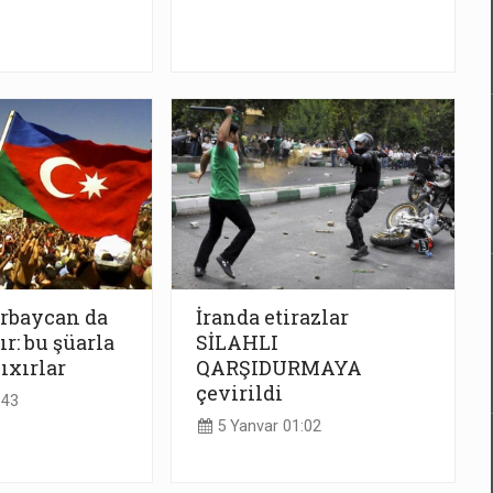
rbaycan da
İranda etirazlar
r: bu şüarla
SİLAHLI
ıxırlar
QARŞIDURMAYA
çevirildi
:43
5 Yanvar 01:02