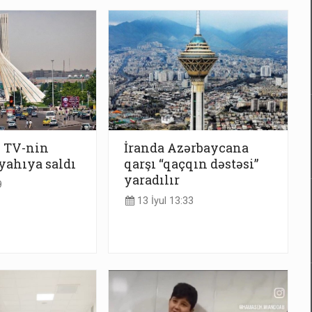
z TV-nin
İranda Azərbaycana
iyahıya saldı
qarşı “qaçqın dəstəsi”
yaradılır
9
13 İyul 13:33