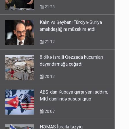
21:23
Kalın və Şeybani Türkiyə-Suriya
əməkdaşlığını müzakirə etdi
21:12
8 ölkə İsraili Qəzzada hücumları
dayandırmağa çağırdı
20:12
ABŞ-dan Kubaya qarşı yeni addım:
MKİ daxilində xüsusi qrup
20:07
HƏMAS İsrailə təzyiq