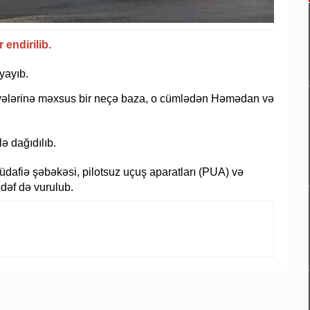
endirilib.
yayıb.
Qüvvələrinə məxsus bir neçə baza, o cümlədən Həmədan və
ə dağıdılıb.
afiə şəbəkəsi, pilotsuz uçuş aparatları (PUA) və
ədəf də vurulub.