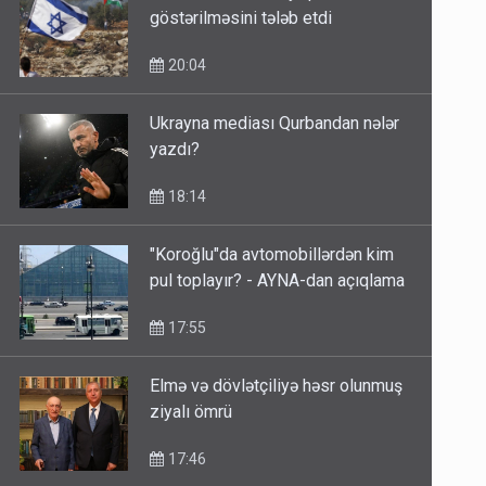
göstərilməsini tələb etdi
20:04
Ukrayna mediası Qurbandan nələr
yazdı?
18:14
"Koroğlu"da avtomobillərdən kim
pul toplayır? - AYNA-dan açıqlama
17:55
Elmə və dövlətçiliyə həsr olunmuş
ziyalı ömrü
17:46