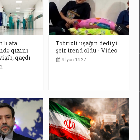
lı ata
Təbrizli uşağın dediyi
ndə qızını
şeir trend oldu - Video
işib, qaçdı
4 İyun 14:27
12