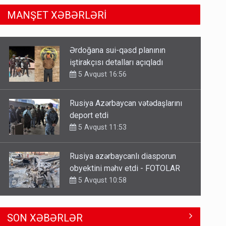
MANŞET XƏBƏRLƏRİ
Rusiya Azərbaycan vətədaşlarını
deport etdi
5 Avqust 11:53
Rusiya azərbaycanlı diasporun
obyektini məhv etdi - FOTOLAR
5 Avqust 10:58
Bu tarixdən HAVALAR DƏYİŞİR -
İSTİLƏR BİTİR
4 Avqust 22:04
ŞOK! David Seliverstov ölkədən
SON XƏBƏRLƏR
qaçdı