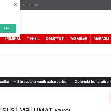
×
info@turkustan.az
Hə
KRİMİNAL
TƏHSİL
CƏMİYYƏT
YAZARLAR
MARAQLI
ib xəbərdarlıq
Zelenski buna görə İlham Əliyevə təşəkkür etd
ı XÜSUSİ MƏLUMAT yaydı