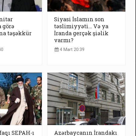
nitar
Siyasi İslamın son
 görə
təslimiyyəti... Və ya
na təşəkkür
İranda gerçək şiəlik
varmı?
40
4 Mart 20:39
ifaqı SEPAH-ı
Azərbaycanın İrandakı