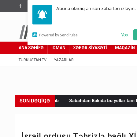
(012) 449 94 05
Abunə olaraq ən son xəbərləri izləyin.
Türküstan.az
Yox
Powered by SendPulse
Adımız yolumuzdur
ANA SƏHİFƏ
İDMAN
XƏBƏR SİYASƏTİ
MAQAZİN
TÜRKÜSTAN TV
YAZARLAR
SON DƏQİQƏ
dıb
Sabahdan Bakıda bu yollar tam bağlanır – Sürücülərə vac
İsrail ordusu Təbrizlə bağl