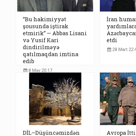
“Bu hakimiyyət
İran huma
şousunda iştirak
yardımlara
etmirik” — Abbas Lisani
Azərbayca
və Yusif Kari
etdi
dindirilməyə
28 Mart 22:
qatılmaqdan imtina
edib
8 May 20:17
DİL–Düşüncəmizdən
Avropa İtt