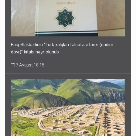
Faiq Ələkbərlinin “Türk xalqları fəlsəfəsi tarixi (qədim
dövr)” kitabı nəşr olunub
7 Avqust 18:15