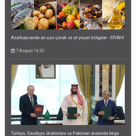
Azərbaycanda ən çox çörək və ət yeyən bölgələr -SİYAHI
7 Avqust 16:50
Türkiyə, Səudiyyə Ərəbistanı və Pakistan arasında birgə