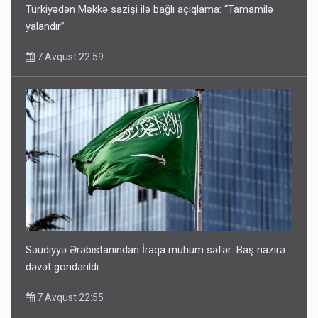
Türkiyədən Məkkə sazişi ilə bağlı açıqlama: “Tamamilə
yalandır”
7 Avqust 22:59
Səudiyyə Ərəbistanından İraqa mühüm səfər: Baş nazirə
dəvət göndərildi
7 Avqust 22:55