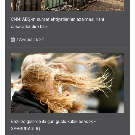
CNN: ABŞ-ın sursat ehtiyatlarının azalması İranı
cəsarətləndirə bilər
7 Avqust 16:24
Bəzi bölgələrdə iki gün güclü külək əsəcək -
XƏBƏRDARLIQ