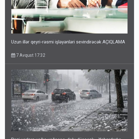
Uzun illər qeyri-rəsmi işləyənləri sevindirəcək AÇIQLAMA
7 Avqust 17:32