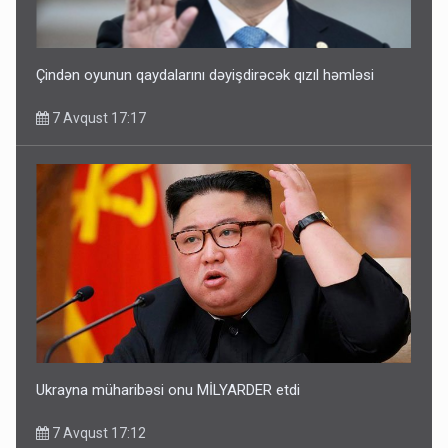
Çindən oyunun qaydalarını dəyişdirəcək qızıl həmləsi
7 Avqust 17:17
Ukrayna müharibəsi onu MİLYARDER etdi
7 Avqust 17:12