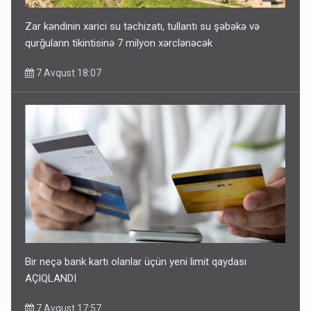
Zar kəndinin xarici su təchizatı, tullantı su şəbəkə və
qurğuların tikintisinə 7 milyon xərclənəcək
7 Avqust 18:07
Bir neçə bank kartı olanlar üçün yeni limit qaydası
AÇIQLANDI
7 Avqust 17:57