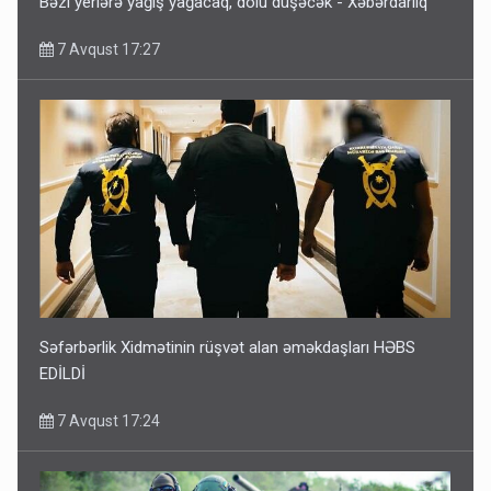
Bəzi yerlərə yağış yağacaq, dolu düşəcək - Xəbərdarlıq
7 Avqust 17:27
Səfərbərlik Xidmətinin rüşvət alan əməkdaşları HƏBS
EDİLDİ
7 Avqust 17:24