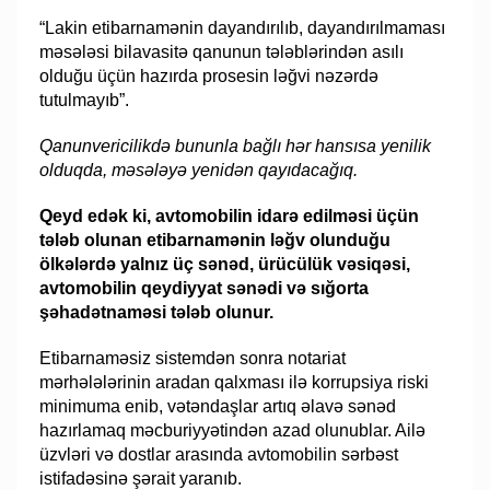
“Lakin etibarnamənin dayandırılıb, dayandırılmaması
məsələsi bilavasitə qanunun tələblərindən asılı
olduğu üçün hazırda prosesin ləğvi nəzərdə
tutulmayıb”.
Qanunvericilikdə bununla bağlı hər hansısa yenilik
olduqda, məsələyə yenidən qayıdacağıq.
Qeyd edək ki, avtomobilin idarə edilməsi üçün
tələb olunan etibarnamənin ləğv olunduğu
ölkələrdə yalnız üç sənəd, ürücülük vəsiqəsi,
avtomobilin qeydiyyat sənədi və sığorta
şəhadətnaməsi tələb olunur.
Etibarnaməsiz sistemdən sonra notariat
mərhələlərinin aradan qalxması ilə korrupsiya riski
minimuma enib, vətəndaşlar artıq əlavə sənəd
hazırlamaq məcburiyyətindən azad olunublar. Ailə
üzvləri və dostlar arasında avtomobilin sərbəst
istifadəsinə şərait yaranıb.