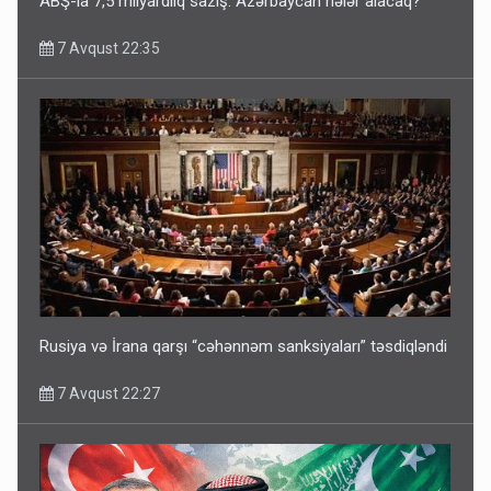
ABŞ-la 7,5 milyardlıq saziş: Azərbaycan nələr alacaq?
7 Avqust 22:35
Rusiya və İrana qarşı “cəhənnəm sanksiyaları” təsdiqləndi
7 Avqust 22:27