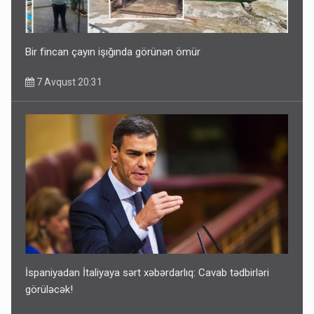
Bir fincan çayın işığında görünən ömür
7 Avqust 20:31
İspaniyadan İtaliyaya sərt xəbərdarlıq: Cavab tədbirləri
görüləcək!