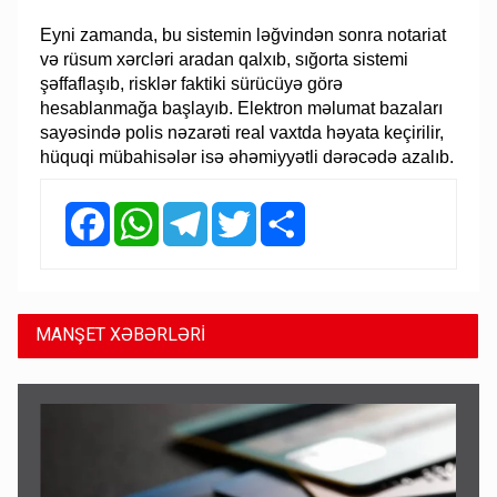
Eyni zamanda, bu sistemin ləğvindən sonra notariat
və rüsum xərcləri aradan qalxıb, sığorta sistemi
şəffaflaşıb, risklər faktiki sürücüyə görə
hesablanmağa başlayıb. Elektron məlumat bazaları
sayəsində polis nəzarəti real vaxtda həyata keçirilir,
hüquqi mübahisələr isə əhəmiyyətli dərəcədə azalıb.
Facebook
WhatsApp
Telegram
Twitter
Share
MANŞET XƏBƏRLƏRİ