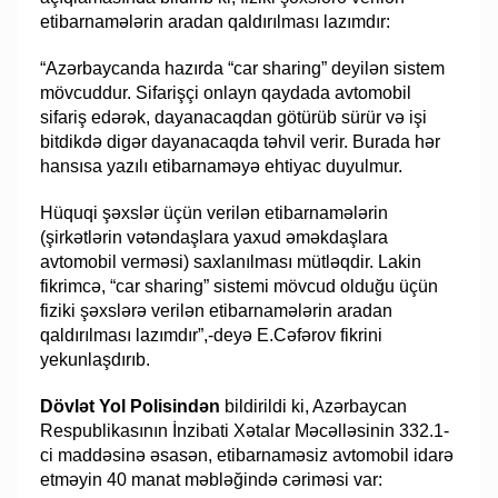
etibarnamələrin aradan qaldırılması lazımdır:
“Azərbaycanda hazırda “car sharing” deyilən sistem
mövcuddur. Sifarişçi onlayn qaydada avtomobil
sifariş edərək, dayanacaqdan götürüb sürür və işi
bitdikdə digər dayanacaqda təhvil verir. Burada hər
hansısa yazılı etibarnaməyə ehtiyac duyulmur.
Hüquqi şəxslər üçün verilən etibarnamələrin
(şirkətlərin vətəndaşlara yaxud əməkdaşlara
avtomobil verməsi) saxlanılması mütləqdir. Lakin
fikrimcə, “car sharing” sistemi mövcud olduğu üçün
fiziki şəxslərə verilən etibarnamələrin aradan
qaldırılması lazımdır”,-deyə E.Cəfərov fikrini
yekunlaşdırıb.
Dövlət Yol Polisindən
bildirildi ki, Azərbaycan
Respublikasının İnzibati Xətalar Məcəlləsinin 332.1-
ci maddəsinə əsasən, etibarnaməsiz avtomobil idarə
etməyin 40 manat məbləğində cəriməsi var: