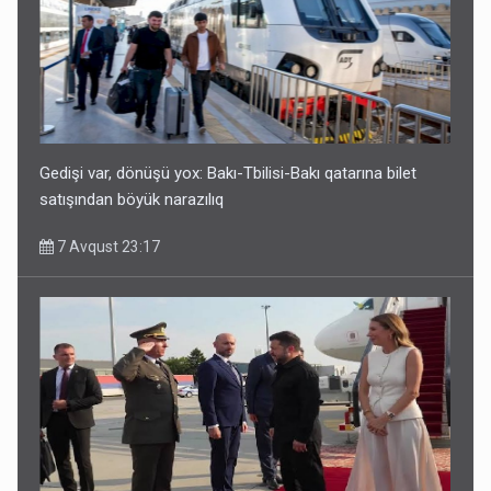
Geri çağırılan səfir Abel Məhərrəmovun oğludur - DOSYE
7 Avqust 14:07
Gedişi var, dönüşü yox: Bakı-Tbilisi-Bakı qatarına bilet
satışından böyük narazılıq
7 Avqust 23:17
Media və Yayım Şurasına əlavə hüquq və vəzifələr verilib
7 Avqust 13:24