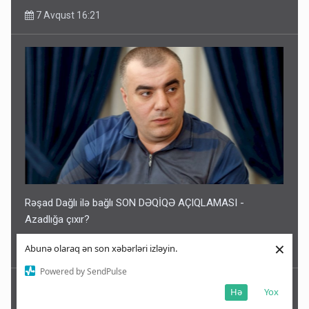
7 Avqust 16:21
Rəşad Dağlı ilə bağlı SON DƏQİQƏ AÇIQLAMASI -
Azadlığa çıxır?
×
Abunə olaraq ən son xəbərləri izləyin.
7 Avqust 16:13
Powered by SendPulse
Hə
Yox