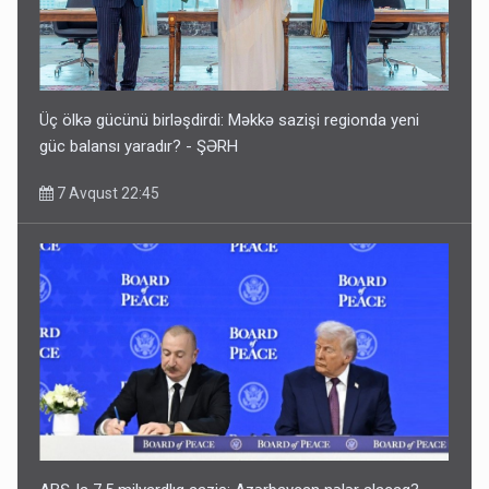
Üç ölkə gücünü birləşdirdi: Məkkə sazişi regionda yeni
güc balansı yaradır? - ŞƏRH
7 Avqust 22:45