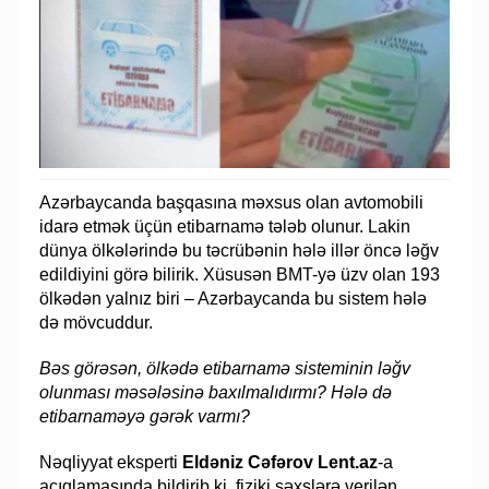
Azərbaycanda başqasına məxsus olan avtomobili
idarə etmək üçün etibarnamə tələb olunur. Lakin
dünya ölkələrində bu təcrübənin hələ illər öncə ləğv
edildiyini görə bilirik. Xüsusən BMT-yə üzv olan 193
ölkədən yalnız biri – Azərbaycanda bu sistem hələ
də mövcuddur.
Bəs görəsən, ölkədə etibarnamə sisteminin ləğv
olunması məsələsinə baxılmalıdırmı? Hələ də
etibarnaməyə gərək varmı?
Nəqliyyat eksperti
Eldəniz Cəfərov Lent.az
-a
açıqlamasında bildirib ki, fiziki şəxslərə verilən