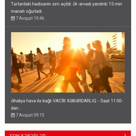
Tərtərdəki hadisənin sirri açıldı: Ər-arvadı yandırıb 15 min
manatı oğurladı
7 Avqust 10:46
Əhaliyə hava ilə bağlı VACİB XƏBƏRDARLIQ - Saat 11:00-
dan…
7 Avqust 09:15