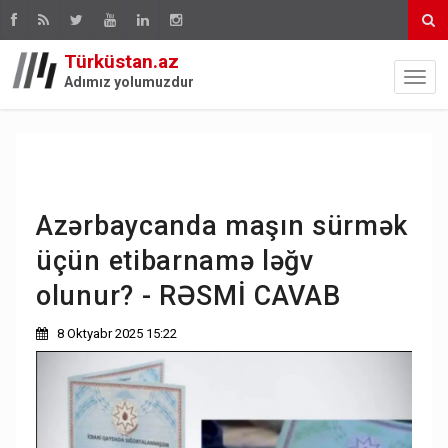
Türküstan.az
Adımız yolumuzdur
Azərbaycanda maşın sürmək
üçün etibarnamə ləğv
olunur? - RƏSMİ CAVAB
8 Oktyabr 2025 15:22