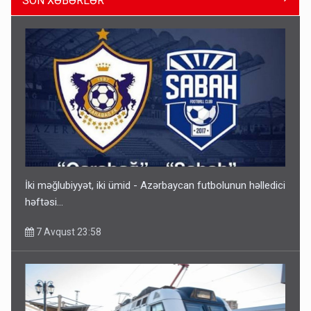
SON XƏBƏRLƏR
Gedişi var, dönüşü yox: Bakı-Tbilisi-Bakı qatarına bilet
satışından böyük narazılıq
7 Avqust 23:17
İki məğlubiyyət, iki ümid - Azərbaycan futbolunun həlledici
həftəsi...
7 Avqust 23:58