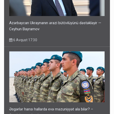
Azərbaycan Ukraynanın ərazi bütövlüyünü dəstəkləyir —
Ceyhun Bayramov
6 Avqust 17:30
Əsgərlər hansı hallarda evə məzuniyyət ala bilər? –