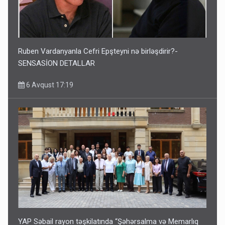
Ruben Vardanyanla Cefri Epşteyni nə birləşdirir?-
SENSASİON DETALLAR
6 Avqust 17:19
YAP Səbail rayon təşkilatında “Şəhərsalma və Memarlıq