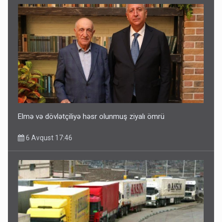
Elmə və dövlətçiliyə həsr olunmuş ziyalı ömrü
6 Avqust 17:46