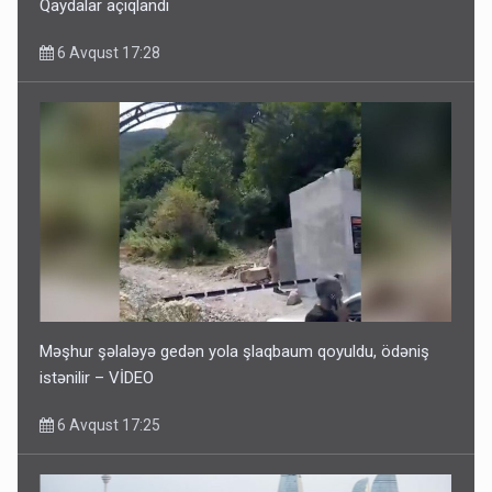
Qaydalar açıqlandı
6 Avqust 17:28
Məşhur şəlaləyə gedən yola şlaqbaum qoyuldu, ödəniş
istənilir – VİDEO
6 Avqust 17:25