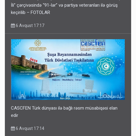
İli” çərçivəsində “91-lər” və partiya veteranları ilə görüş
keçirilib – FOTOLAR
6 Avqust 17:17
CASCFEN Türk dünyası ilə bağlı rəsm müsabiqəsi elan
edir
6 Avqust 17:14