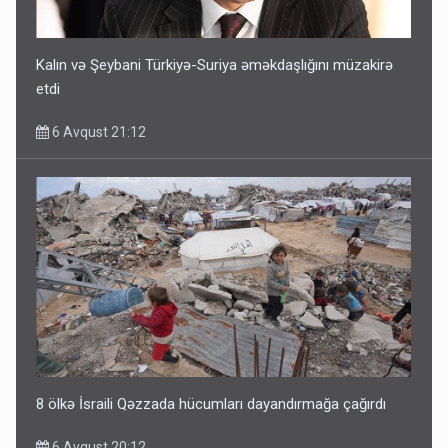
Kalın və Şeybani Türkiyə-Suriya əməkdaşlığını müzakirə
etdi
6 Avqust 21:12
8 ölkə İsraili Qəzzada hücumları dayandırmağa çağırdı
6 Avqust 20:12