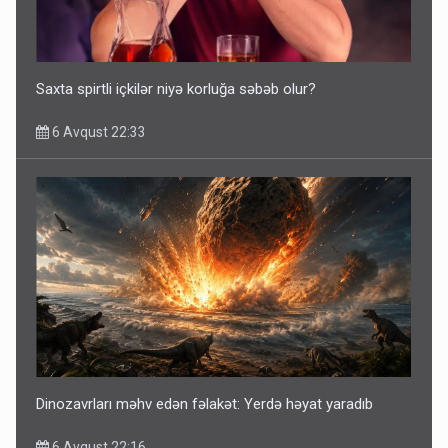
Saxta spirtli içkilər niyə korluğa səbəb olur?
6 Avqust 22:33
Dinozavrları məhv edən fəlakət: Yerdə həyat yaradıb
6 Avqust 22:16