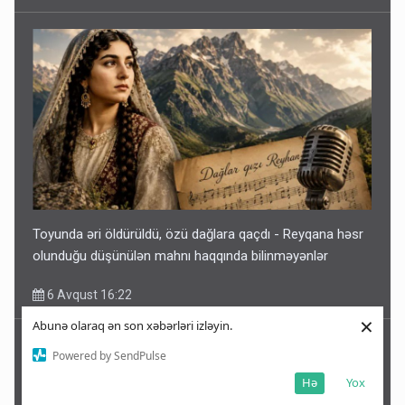
Toyunda əri öldürüldü, özü dağlara qaçdı - Reyqana həsr
olunduğu düşünülən mahnı haqqında bilinməyənlər
6 Avqust 16:22
×
Abunə olaraq ən son xəbərləri izləyin.
Powered by SendPulse
Hə
Yox