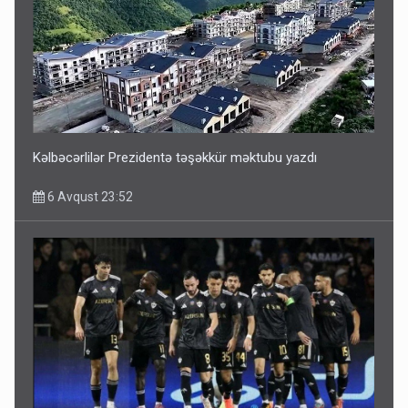
ŞOK! David Seliverstov ölkədən qaçdı
6 Avqust 14:14
Kəlbəcərlilər Prezidentə təşəkkür məktubu yazdı
6 Avqust 23:52
Bu ölkələrə şəxsiyyət vəsiqəsi ilə gedə biləcəksiniz -
SİYAHI