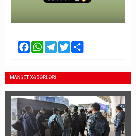
Facebook
WhatsApp
Telegram
Twitter
Share
MANŞET XƏBƏRLƏRİ