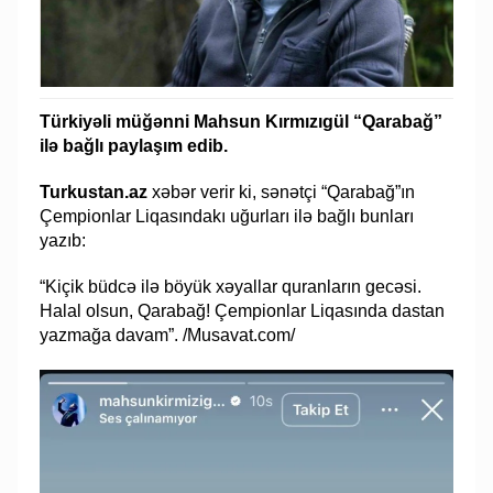
Türkiyəli müğənni Mahsun Kırmızıgül “Qarabağ”
ilə bağlı paylaşım edib.
Turkustan.az
xəbər verir ki, sənətçi “Qarabağ”ın
Çempionlar Liqasındakı uğurları ilə bağlı bunları
yazıb:
“Kiçik büdcə ilə böyük xəyallar quranların gecəsi.
Halal olsun, Qarabağ! Çempionlar Liqasında dastan
yazmağa davam”. /Musavat.com/