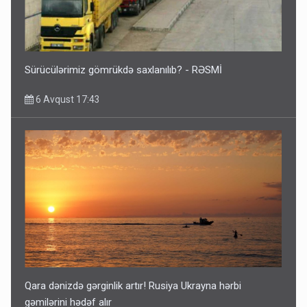
Sürücülərimiz gömrükdə saxlanılıb? - RƏSMİ
6 Avqust 17:43
Qara dənizdə gərginlik artır! Rusiya Ukrayna hərbi
gəmilərini hədəf alır