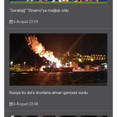
6 Avqust 10:53
"Qarabağ" "Dinamo"ya məğlub oldu
6 Avqust 22:59
Ərdoğana sui-qəsd planının iştirakçısı detalları açıqladı
5 Avqust 16:56
Rusiya bu dəfə dronlarla alman gəmisini vurdu
6 Avqust 22:48