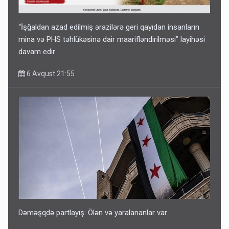
“İşğaldan azad edilmiş ərazilərə geri qayıdan insanların
mina və PHS təhlükəsinə dair maarifləndirilməsi” layihəsi
davam edir
6 Avqust 21:55
Dəməşqdə partlayış: Ölən və yaralananlar var