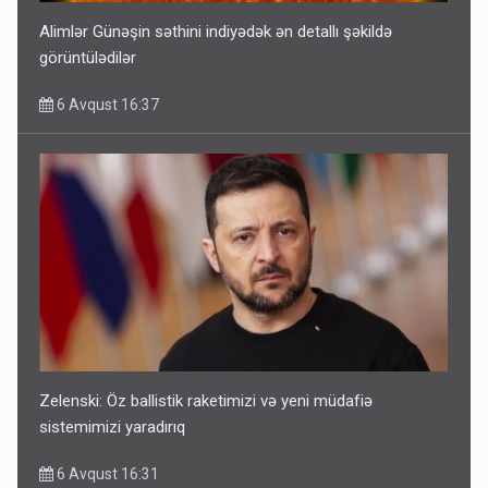
Alimlər Günəşin səthini indiyədək ən detallı şəkildə
görüntülədilər
6 Avqust 16:37
Zelenski: Öz ballistik raketimizi və yeni müdafiə
sistemimizi yaradırıq
6 Avqust 16:31