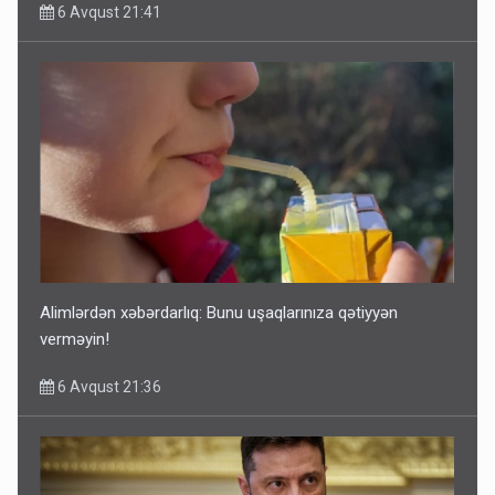
6 Avqust 21:41
Alimlərdən xəbərdarlıq: Bunu uşaqlarınıza qətiyyən
verməyin!
6 Avqust 21:36