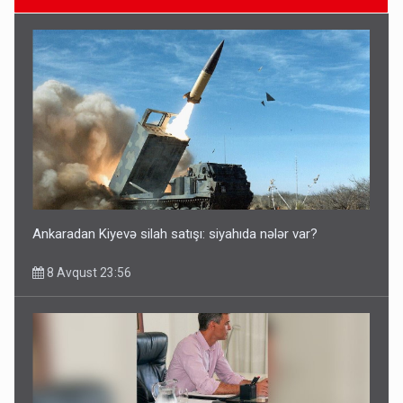
Azərbaycan bundan hər il 3 milyard dollar qazanacaq
8 Avqust 23:33
Ankaradan Kiyevə silah satışı: siyahıda nələr var?
8 Avqust 23:56