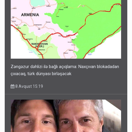
Zəngəzur dəhlizi ilə bağlı açıqlama: Naxçıvan blokadadan
çıxacaq, türk dünyası birləşəcək
8 Avqust 15:19