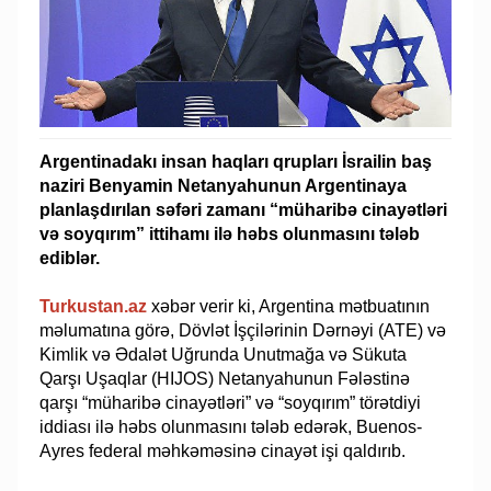
Argentinadakı insan haqları qrupları İsrailin baş
naziri Benyamin Netanyahunun Argentinaya
planlaşdırılan səfəri zamanı “müharibə cinayətləri
və soyqırım” ittihamı ilə həbs olunmasını tələb
ediblər.
Turkustan.az
xəbər verir ki, Argentina mətbuatının
məlumatına görə, Dövlət İşçilərinin Dərnəyi (ATE) və
Kimlik və Ədalət Uğrunda Unutmağa və Sükuta
Qarşı Uşaqlar (HIJOS) Netanyahunun Fələstinə
qarşı “müharibə cinayətləri” və “soyqırım” törətdiyi
iddiası ilə həbs olunmasını tələb edərək, Buenos-
Ayres federal məhkəməsinə cinayət işi qaldırıb.