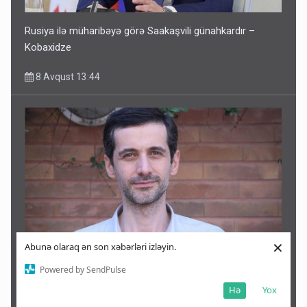
Rusiya ilə müharibəyə görə Saakaşvili günahkardır –
Kobaxidze
8 Avqust 13:44
×
Abunə olaraq ən son xəbərləri izləyin.
Məsud Pezeşkianın oğlu türkcə danışdı - VİDEO
Powered by SendPulse
Hə
Yox
8 Avqust 13:30