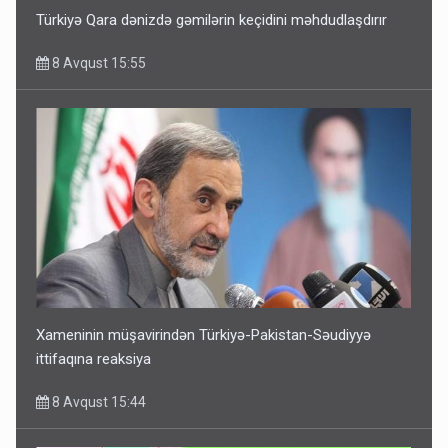
Türkiyə Qara dənizdə gəmilərin keçidini məhdudlaşdırır
8 Avqust 15:55
Xameninin müşavirindən Türkiyə-Pakistan-Səudiyyə
ittifaqına reaksiya
8 Avqust 15:44