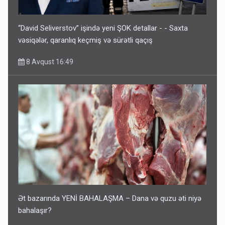
“David Seliverstov” işində yeni ŞOK detallar - - Saxta
vəsiqələr, qaranlıq keçmiş və sürətli qaçış
8 Avqust 16:49
Ət bazarında YENİ BAHALAŞMA – Dana və quzu əti niyə
bahalaşır?