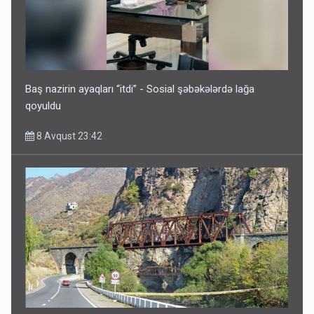
İrəvan dünyaya Azərbaycan üzərindən çıxır – Mühüm
etiraf
8 Avqust 23:19
Baş nazirin ayaqları “itdi” - Sosial şəbəkələrdə lağa
qoyuldu
8 Avqust 23:42
Paşinyan Əliyevə zəng etməsindən danışdı
8 Avqust 16:18