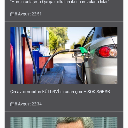
"Həmin anlaşma Qafqaz ölkələri ilə də imzalana bilər"
8 Avqust 22:51
Çin avtomobilləri KÜTLƏVİ sıradan çıxır – ŞOK SƏBƏB
8 Avqust 22:34