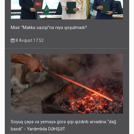
Misir “Məkkə sazişi”nə niyə qoşulmadı?
8 Avqust 17:52
Soyuq çaya və yeməyə görə şişi qızdırıb arvadına "dağ
basdı" - Yardımlıda DƏHŞƏT