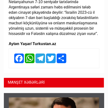
Netanyahunun 7-10 sentyabr tarixlərində
Argentinaya səfəri zamanı həbs edilməsini tələb
edən cinayət şikayətində deyilir: “İsrailin 2023-cü il
oktyabrın 7-dən bəri başlatdığı zorakılıq fələstinlilərin
məcburi köçkünlüyünə və onların məskunlaşmasına
yönəlmiş uzun, sistemli və mütəşəkkil prosesin bir
hissəsidir və Fələstin xalqına düzəlməz ziyan vurur”.
Aytən Yaşar/ Turkustan.az
Facebook
WhatsApp
Telegram
Twitter
Share
MANŞET XƏBƏRLƏRİ