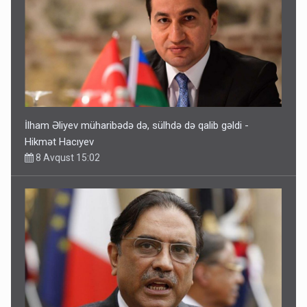
İlham Əliyev müharibədə də, sülhdə də qalib gəldi -
Hikmət Hacıyev
8 Avqust 15:02