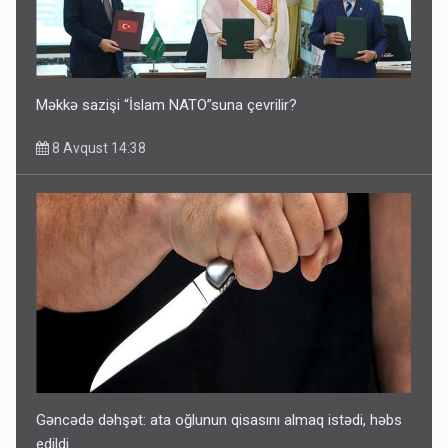
Məkkə sazişi “İslam NATO”suna çevrilir?
8 Avqust 14:38
Gəncədə dəhşət: ata oğlunun qisasını almaq istədi, həbs
edildi