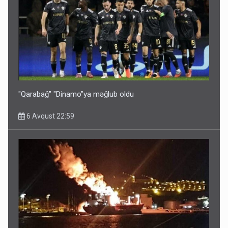
Bu ölkələrə şəxsiyyət vəsiqəsi ilə gedə biləcəksiniz -
SİYAHI
6 Avqust 10:53
"Qarabağ" "Dinamo"ya məğlub oldu
6 Avqust 22:59
Ərdoğana sui-qəsd planının iştirakçısı detalları açıqladı
5 Avqust 16:56