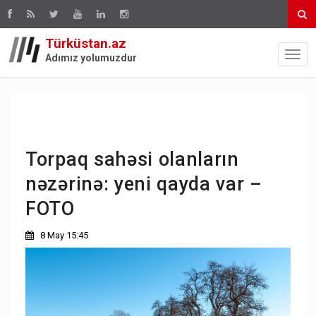
Türküstan.az
Adımız yolumuzdur
Torpaq sahəsi olanların
nəzərinə: yeni qayda var –
FOTO
8 May 15:45