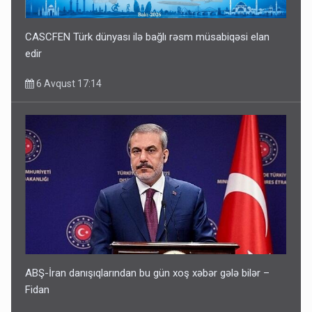
CASCFEN Türk dünyası ilə bağlı rəsm müsabiqəsi elan
edir
6 Avqust 17:14
ABŞ-İran danışıqlarından bu gün xoş xəbər gələ bilər –
Fidan