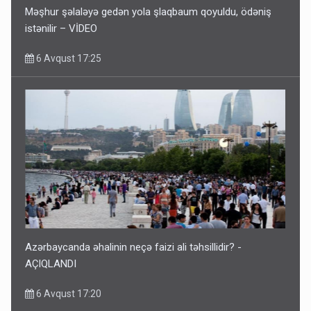
Məşhur şəlaləyə gedən yola şlaqbaum qoyuldu, ödəniş
istənilir – VİDEO
6 Avqust 17:25
Azərbaycanda əhalinin neçə faizi ali təhsillidir? -
AÇIQLANDI
6 Avqust 17:20