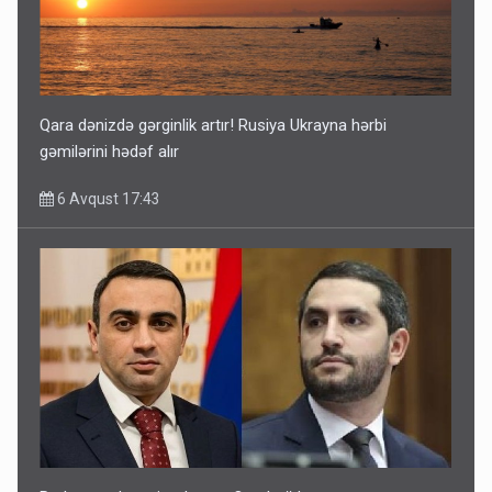
Qara dənizdə gərginlik artır! Rusiya Ukrayna hərbi
gəmilərini hədəf alır
6 Avqust 17:43