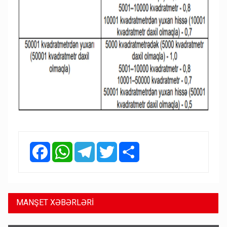
Facebook
WhatsApp
Telegram
Twitter
Share
MANŞET XƏBƏRLƏRİ