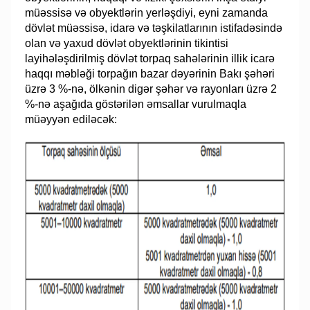
müəssisə və obyektlərin yerləşdiyi, eyni zamanda
dövlət müəssisə, idarə və təşkilatlarının istifadəsində
olan və yaxud dövlət obyektlərinin tikintisi
layihələşdirilmiş dövlət torpaq sahələrinin illik icarə
haqqı məbləği torpağın bazar dəyərinin Bakı şəhəri
üzrə 3 %-nə, ölkənin digər şəhər və rayonları üzrə 2
%-nə aşağıda göstərilən əmsallar vurulmaqla
müəyyən ediləcək: