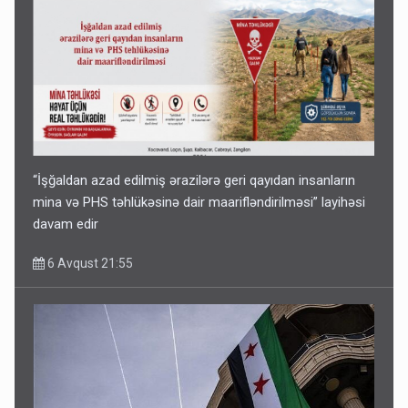
“İşğaldan azad edilmiş ərazilərə geri qayıdan insanların
mina və PHS təhlükəsinə dair maarifləndirilməsi” layihəsi
davam edir
6 Avqust 21:55