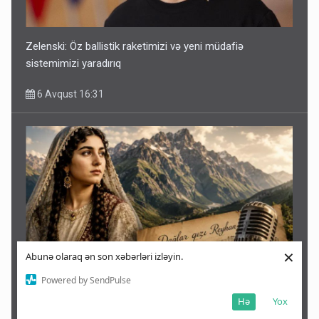
Zelenski: Öz ballistik raketimizi və yeni müdafiə
sistemimizi yaradırıq
6 Avqust 16:31
×
Abunə olaraq ən son xəbərləri izləyin.
Powered by SendPulse
Toyunda əri öldürüldü, özü dağlara qaçdı - Reyqana həsr
Hə
Yox
olunduğu düşünülən mahnı haqqında bilinməyənlər