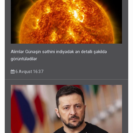
Alimlər Günəşin səthini indiyədək ən detallı şəkildə
görüntülədilər
6 Avqust 16:37