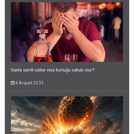
Saxta spirtli içkilər niyə korluğa səbəb olur?
6 Avqust 22:33