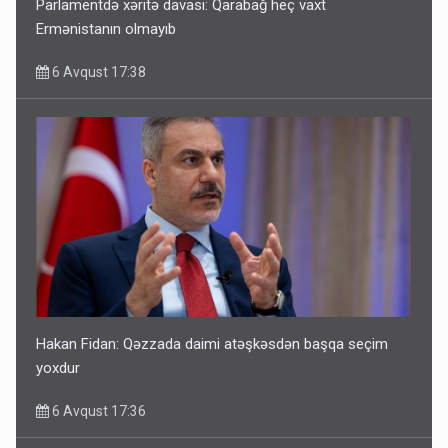
Parlamentdə xəritə davası: Qarabağ heç vaxt
Ermənistanın olmayıb
6 Avqust 17:38
Hakan Fidan: Qəzzada daimi atəşkəsdən başqa seçim
yoxdur
6 Avqust 17:36