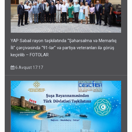
YAP Səbail rayon təşkilatında “Şəhərsalma və Memarlıq
İli” çərçivəsində “91-lər” və partiya veteranları ilə görüş
keçirilib – FOTOLAR
6 Avqust 17:17