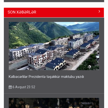
SON XƏBƏRLƏR
ŞOK! David Seliverstov ölkədən qaçdı
6 Avqust 14:14
Kəlbəcərlilər Prezidentə təşəkkür məktubu yazdı
6 Avqust 23:52