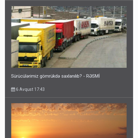
Sürücülərimiz gömrükdə saxlanılıb? - RƏSMİ
6 Avqust 17:43