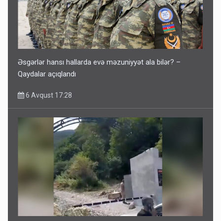
Əsgərlər hansı hallarda evə məzuniyyət ala bilər? –
Qaydalar açıqlandı
6 Avqust 17:28