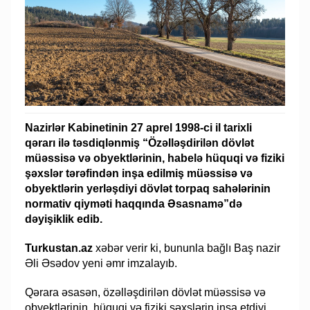
Nazirlər Kabinetinin 27 aprel 1998-ci il tarixli
qərarı ilə təsdiqlənmiş “Özəlləşdirilən dövlət
müəssisə və obyektlərinin, habelə hüquqi və fiziki
şəxslər tərəfindən inşa edilmiş müəssisə və
obyektlərin yerləşdiyi dövlət torpaq sahələrinin
normativ qiyməti haqqında Əsasnamə”də
dəyişiklik edib.
Turkustan.az
xəbər verir ki, bununla bağlı Baş nazir
Əli Əsədov yeni əmr imzalayıb.
Qərara əsasən, özəlləşdirilən dövlət müəssisə və
obyektlərinin, hüquqi və fiziki şəxslərin inşa etdiyi