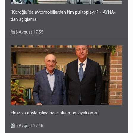
"Koroğlu"da avtomobillərdən kim pul toplayır? - AYNA-
dan açıqlama
6 Avqust 17:55
Elmə və dövlətçiliyə həsr olunmuş ziyalı ömrü
6 Avqust 17:46