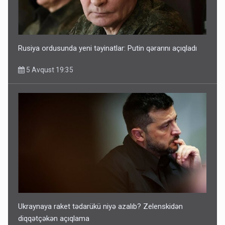
Rusiya ordusunda yeni təyinatlar: Putin qərarını açıqladı
5 Avqust 19:35
Ukraynaya raket tədarükü niyə azalıb? Zelenskidən
diqqətçəkən açıqlama