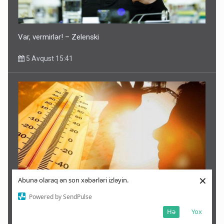
Var, vermirlər! – Zelenski
5 Avqust 15:41
×
Abunə olaraq ən son xəbərləri izləyin.
Temperatur 50 dərəcəni keçdi - Dövlət idarələri bağlandı
Powered by SendPulse
Hə
Yox
5 Avqust 15:39