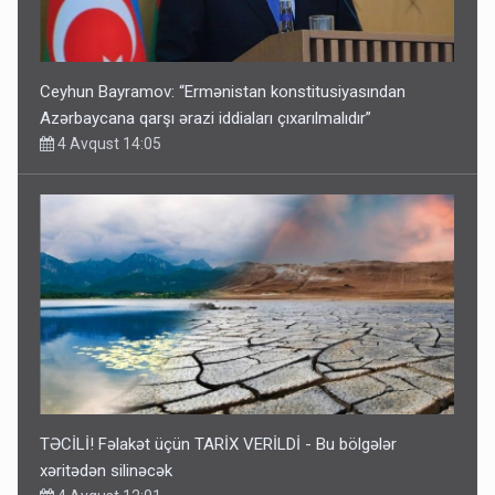
Ceyhun Bayramov: “Ermənistan konstitusiyasından
Azərbaycana qarşı ərazi iddiaları çıxarılmalıdır”
4 Avqust 14:05
TƏCİLİ! Fəlakət üçün TARİX VERİLDİ - Bu bölgələr
xəritədən silinəcək