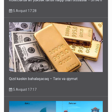
Kolleclərdə ən yüksək təhsil haqqı olan ixtisaslar - SİYAHI
5 Avqust 17:28
Qızıl kəskin bahalaşacaq – Tarix və qiymət
5 Avqust 17:17