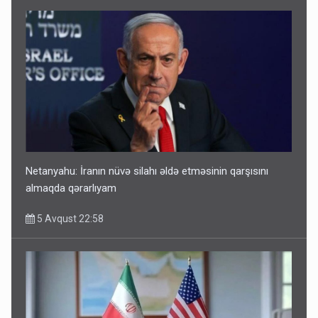
Netanyahu: İranın nüvə silahı əldə etməsinin qarşısını
almaqda qərarlıyam
5 Avqust 22:58