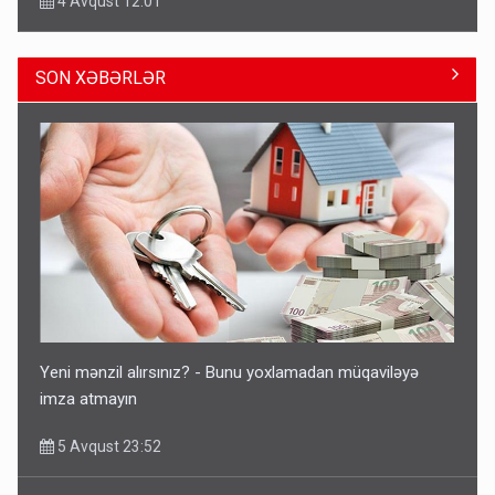
4 Avqust 12:01
SON XƏBƏRLƏR
Ərdoğana sui-qəsd planının iştirakçısı detalları açıqladı
5 Avqust 16:56
Yeni mənzil alırsınız? - Bunu yoxlamadan müqaviləyə
imza atmayın
5 Avqust 23:52