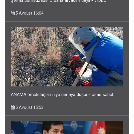
Şəmsi Səmədzadə: O daha arvadım deyil - VİDEO
5 Avqust 16:04
ANAMA əməkdaşları niyə minaya düşür - əsas səbəb
5 Avqust 15:53