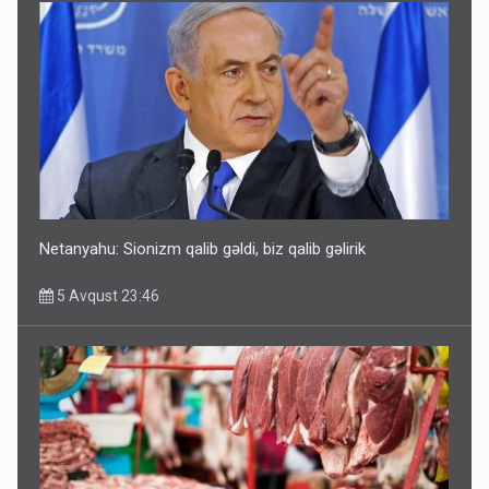
Rusiya Azərbaycan vətədaşlarını deport etdi
5 Avqust 11:53
Netanyahu: Sionizm qalib gəldi, biz qalib gəlirik
5 Avqust 23:46
Rusiya azərbaycanlı diasporun obyektini məhv etdi -
FOTOLAR