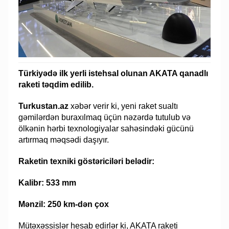
Türkiyədə ilk yerli istehsal olunan AKATA qanadlı
raketi təqdim edilib.
Turkustan.az
xəbər verir ki, yeni raket sualtı
gəmilərdən buraxılmaq üçün nəzərdə tutulub və
ölkənin hərbi texnologiyalar sahəsindəki gücünü
artırmaq məqsədi daşıyır.
Raketin texniki göstəriciləri belədir:
Kalibr: 533 mm
Mənzil: 250 km-dən çox
Mütəxəssislər hesab edirlər ki, AKATA raketi