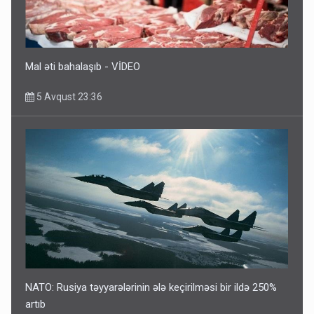
5 Avqust 10:58
Mal əti bahalaşıb - VİDEO
5 Avqust 23:36
NATO: Rusiya təyyarələrinin ələ keçirilməsi bir ildə 250%
artıb