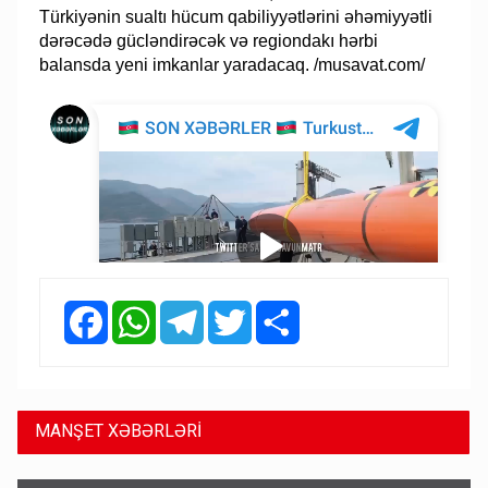
Türkiyənin sualtı hücum qabiliyyətlərini əhəmiyyətli
dərəcədə gücləndirəcək və regiondakı hərbi
balansda yeni imkanlar yaradacaq. /musavat.com/
Facebook
WhatsApp
Telegram
Twitter
Share
MANŞET XƏBƏRLƏRİ