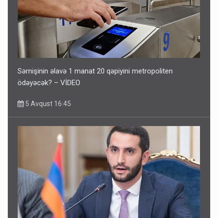
Sərnişinin əlavə 1 manat 20 qəpiyini metropoliten
ödəyəcək? – VİDEO
5 Avqust 16:45