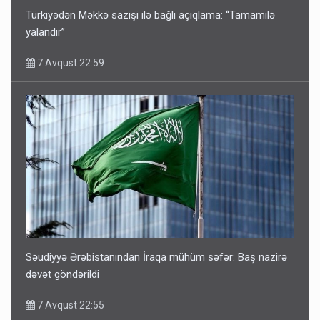
Türkiyədən Məkkə sazişi ilə bağlı açıqlama: “Tamamilə
yalandır”
7 Avqust 22:59
Səudiyyə Ərəbistanından İraqa mühüm səfər: Baş nazirə
dəvət göndərildi
7 Avqust 22:55