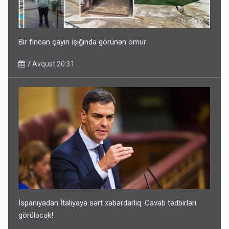
Bir fincan çayın işığında görünən ömür
7 Avqust 20:31
İspaniyadan İtaliyaya sərt xəbərdarlıq: Cavab tədbirləri
görüləcək!