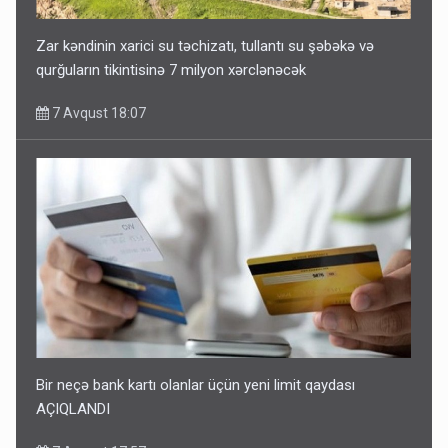
Zar kəndinin xarici su təchizatı, tullantı su şəbəkə və
qurğuların tikintisinə 7 milyon xərclənəcək
7 Avqust 18:07
Bir neçə bank kartı olanlar üçün yeni limit qaydası
AÇIQLANDI