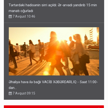
Tərtərdəki hadisənin sirri açıldı: Ər-arvadı yandırıb 15 min
manatı oğurladı
7 Avqust 10:46
Əhaliyə hava ilə bağlı VACİB XƏBƏRDARLIQ - Saat 11:00-
dan…
7 Avqust 09:15