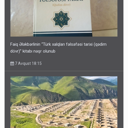
Faiq Ələkbərlinin “Türk xalqları fəlsəfəsi tarixi (qədim
dövr)” kitabı nəşr olunub
7 Avqust 18:15