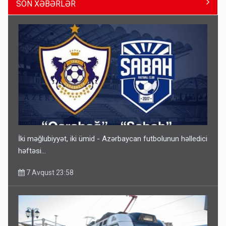
SON XƏBƏRLƏR
Gedişi var, dönüşü yox: Bakı-Tbilisi-Bakı qatarına bilet
satışından böyük narazılıq
7 Avqust 23:17
İki məğlubiyyət, iki ümid - Azərbaycan futbolunun həlledici
həftəsi...
7 Avqust 23:58