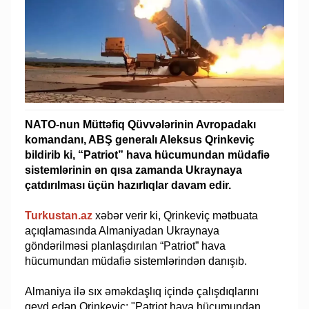
NATO-nun Müttəfiq Qüvvələrinin Avropadakı
komandanı, ABŞ generalı Aleksus Qrinkeviç
bildirib ki, “Patriot” hava hücumundan müdafiə
sistemlərinin ən qısa zamanda Ukraynaya
çatdırılması üçün hazırlıqlar davam edir.
Turkustan.az
xəbər verir ki, Qrinkeviç mətbuata
açıqlamasında Almaniyadan Ukraynaya
göndərilməsi planlaşdırılan “Patriot” hava
hücumundan müdafiə sistemlərindən danışıb.
Almaniya ilə sıx əməkdaşlıq içində çalışdıqlarını
qeyd edən Qrinkeviç: "Patriot hava hücumundan