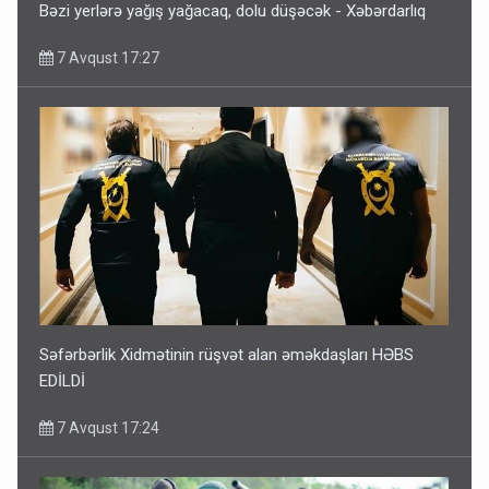
Bəzi yerlərə yağış yağacaq, dolu düşəcək - Xəbərdarlıq
7 Avqust 17:27
Səfərbərlik Xidmətinin rüşvət alan əməkdaşları HƏBS
EDİLDİ
7 Avqust 17:24