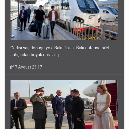
Geri çağırılan səfir Abel Məhərrəmovun oğludur - DOSYE
7 Avqust 14:07
Gedişi var, dönüşü yox: Bakı-Tbilisi-Bakı qatarına bilet
satışından böyük narazılıq
7 Avqust 23:17
Media və Yayım Şurasına əlavə hüquq və vəzifələr verilib
7 Avqust 13:24