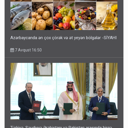
Azərbaycanda ən çox çörək və ət yeyən bölgələr -SİYAHI
7 Avqust 16:50
Türkiyə, Səudiyyə Ərəbistanı və Pakistan arasında birgə