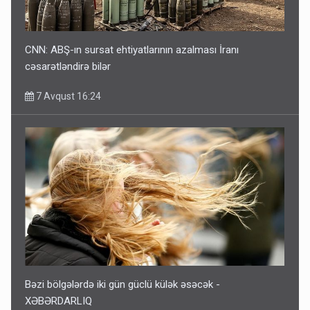
CNN: ABŞ-ın sursat ehtiyatlarının azalması İranı
cəsarətləndirə bilər
7 Avqust 16:24
Bəzi bölgələrdə iki gün güclü külək əsəcək -
XƏBƏRDARLIQ