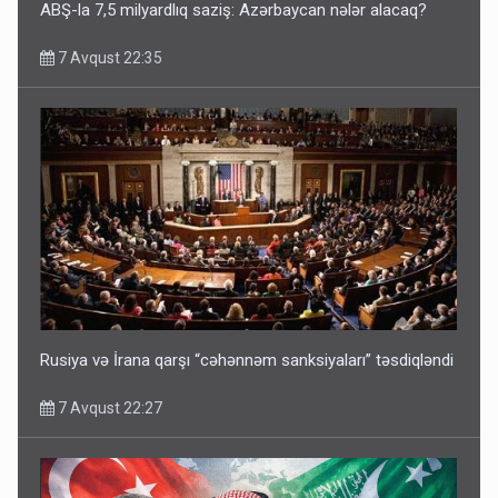
ABŞ-la 7,5 milyardlıq saziş: Azərbaycan nələr alacaq?
7 Avqust 22:35
Rusiya və İrana qarşı “cəhənnəm sanksiyaları” təsdiqləndi
7 Avqust 22:27