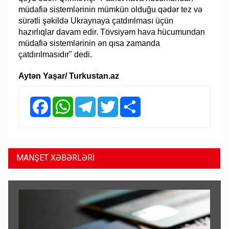
müdafiə sistemlərinin mümkün olduğu qədər tez və
sürətli şəkildə Ukraynaya çatdırılması üçün
hazırlıqlar davam edir. Tövsiyəm hava hücumundan
müdafiə sistemlərinin ən qısa zamanda
çatdırılmasıdır" dedi.
Aytən Yaşar/ Turkustan.az
Facebook
WhatsApp
Telegram
Twitter
Share
MANŞET XƏBƏRLƏRİ