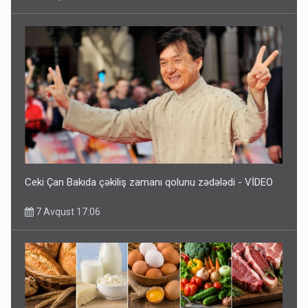
Ceki Çan Bakıda çəkiliş zamanı qolunu zədələdi - VİDEO
7 Avqust 17:06