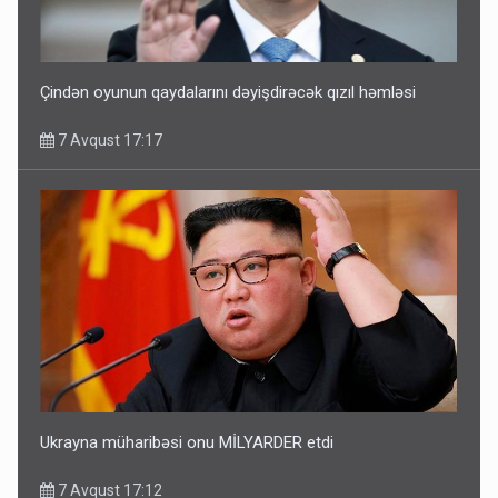
Çindən oyunun qaydalarını dəyişdirəcək qızıl həmləsi
7 Avqust 17:17
Ukrayna müharibəsi onu MİLYARDER etdi
7 Avqust 17:12