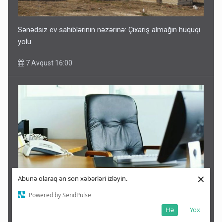
Sənədsiz ev sahiblərinin nəzərinə: Çıxarış almağın hüquqi
yolu
7 Avqust 16:00
×
Abunə olaraq ən son xəbərləri izləyin.
Powered by SendPulse
Azərbaycanda bu rayonlarda icra başçısı yoxdur -SİYAHI
Hə
Yox
7 Avqust 15:47