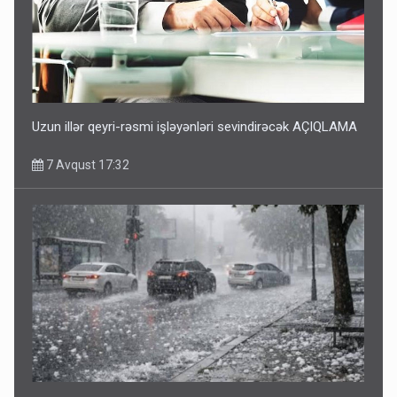
Uzun illər qeyri-rəsmi işləyənləri sevindirəcək AÇIQLAMA
7 Avqust 17:32