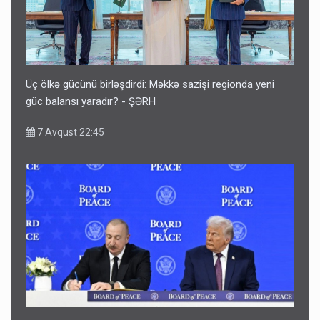
Üç ölkə gücünü birləşdirdi: Məkkə sazişi regionda yeni
güc balansı yaradır? - ŞƏRH
7 Avqust 22:45