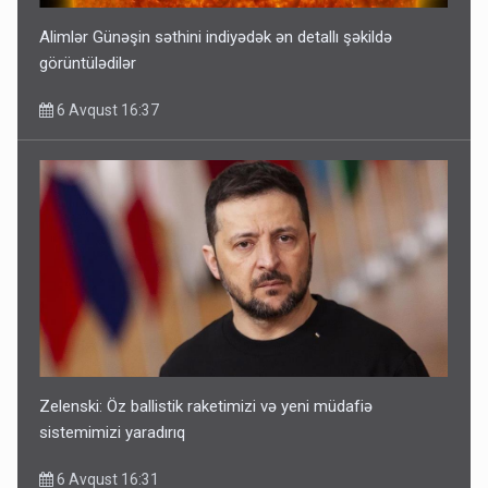
Alimlər Günəşin səthini indiyədək ən detallı şəkildə
görüntülədilər
6 Avqust 16:37
Zelenski: Öz ballistik raketimizi və yeni müdafiə
sistemimizi yaradırıq
6 Avqust 16:31