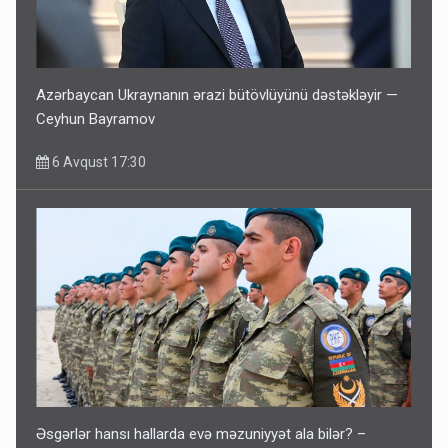
Azərbaycan Ukraynanın ərazi bütövlüyünü dəstəkləyir —
Ceyhun Bayramov
6 Avqust 17:30
Əsgərlər hansı hallarda evə məzuniyyət ala bilər? –