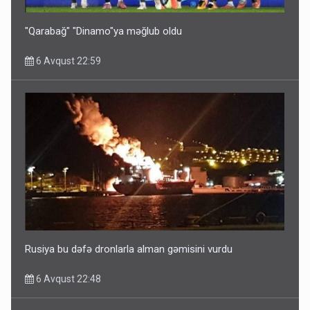
6 Avqust 10:53
"Qarabağ" "Dinamo"ya məğlub oldu
6 Avqust 22:59
Ərdoğana sui-qəsd planının iştirakçısı detalları açıqladı
5 Avqust 16:56
Rusiya bu dəfə dronlarla alman gəmisini vurdu
6 Avqust 22:48