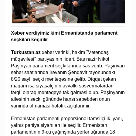
Xəbər verdiyimiz kimi Ermənistanda parlament
seçkiləri keçirilir.
Turkustan.az
xəbər verir ki, hakim "Vətəndaş
müqaviləsi" partiyasının lideri, Baş nazir Nikol
Paşinyan parlament seçkilərində səs verib. Paşinyan
səhər saatlarında İrəvanın Şenqavit rayonundakı
8/20 saylı seçki məntəqəsinə gəlib. Diqqət çəkən
məqam isə siyasətçinin əvvəlki səsvermələrdən
fərqli olaraq məntəqəyə tək gəlməsi olub. Paşinyanın
ailəsinin seçki günündə hansı səbəbdən onun
yanında olmaması hələlik açıqlanmır.
Ermənistan parlamenti proporsional təmsilçilik, yəni,
yalnız partiya siyahıları ilə seçilir. Ermənistan
parlamentinin 9-cu çağırışında yerlər uğrunda 18