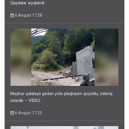
Qaydalar açıqlandı
6 Avqust 17:28
Məşhur şəlaləyə gedən yola şlaqbaum qoyuldu, ödəniş
istənilir – VİDEO
6 Avqust 17:25