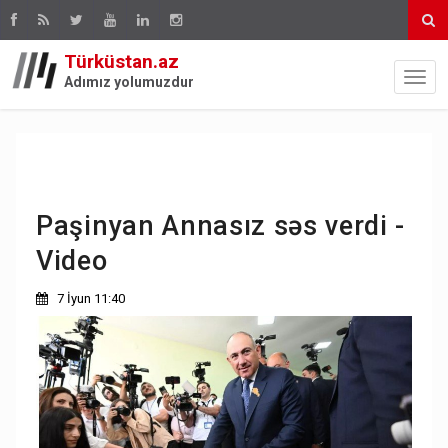
Türküstan.az
Adımız yolumuzdur
Paşinyan Annasız səs verdi -
Video
7 İyun 11:40