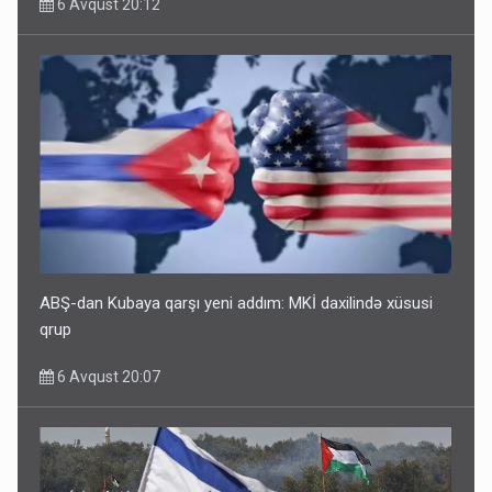
6 Avqust 20:12
ABŞ-dan Kubaya qarşı yeni addım: MKİ daxilində xüsusi
qrup
6 Avqust 20:07