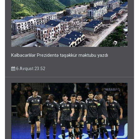
ŞOK! David Seliverstov ölkədən qaçdı
6 Avqust 14:14
Kəlbəcərlilər Prezidentə təşəkkür məktubu yazdı
6 Avqust 23:52
Bu ölkələrə şəxsiyyət vəsiqəsi ilə gedə biləcəksiniz -
SİYAHI