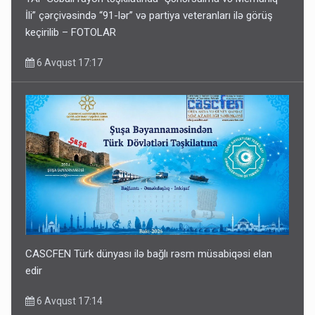
İli” çərçivəsində “91-lər” və partiya veteranları ilə görüş
keçirilib – FOTOLAR
6 Avqust 17:17
CASCFEN Türk dünyası ilə bağlı rəsm müsabiqəsi elan
edir
6 Avqust 17:14