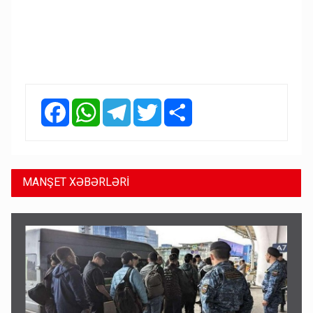
Facebook
WhatsApp
Telegram
Twitter
Share
MANŞET XƏBƏRLƏRİ