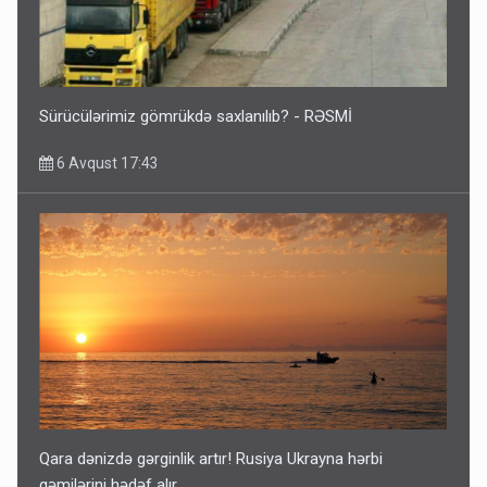
Sürücülərimiz gömrükdə saxlanılıb? - RƏSMİ
6 Avqust 17:43
Qara dənizdə gərginlik artır! Rusiya Ukrayna hərbi
gəmilərini hədəf alır