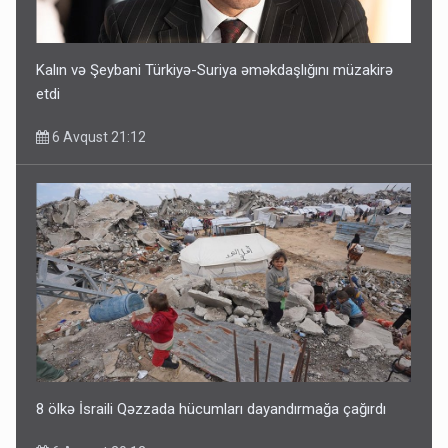
Kalın və Şeybani Türkiyə-Suriya əməkdaşlığını müzakirə
etdi
6 Avqust 21:12
8 ölkə İsraili Qəzzada hücumları dayandırmağa çağırdı