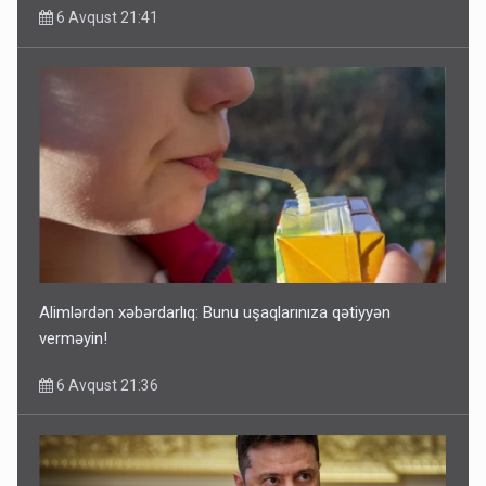
6 Avqust 21:41
Alimlərdən xəbərdarlıq: Bunu uşaqlarınıza qətiyyən
verməyin!
6 Avqust 21:36