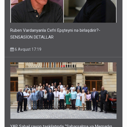
Ruben Vardanyanla Cefri Epşteyni nə birləşdirir?-
SENSASİON DETALLAR
6 Avqust 17:19
YAP Səbail rayon təşkilatında “Şəhərsalma və Memarlıq