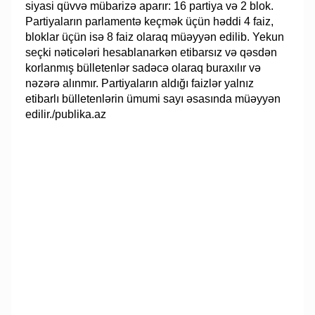
siyasi qüvvə mübarizə aparır: 16 partiya və 2 blok.
Partiyaların parlamentə keçmək üçün həddi 4 faiz,
bloklar üçün isə 8 faiz olaraq müəyyən edilib. Yekun
seçki nəticələri hesablanarkən etibarsız və qəsdən
korlanmış bülletenlər sadəcə olaraq buraxılır və
nəzərə alınmır. Partiyaların aldığı faizlər yalnız
etibarlı bülletenlərin ümumi sayı əsasında müəyyən
edilir./publika.az