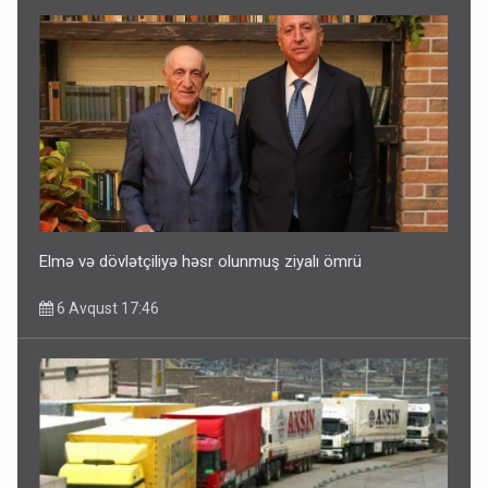
Elmə və dövlətçiliyə həsr olunmuş ziyalı ömrü
6 Avqust 17:46