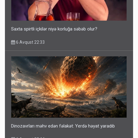
Saxta spirtli içkilər niyə korluğa səbəb olur?
6 Avqust 22:33
Dinozavrları məhv edən fəlakət: Yerdə həyat yaradıb