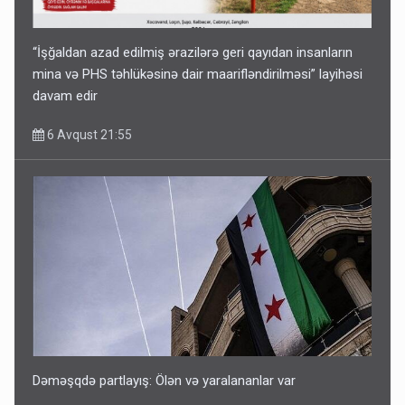
“İşğaldan azad edilmiş ərazilərə geri qayıdan insanların
mina və PHS təhlükəsinə dair maarifləndirilməsi” layihəsi
davam edir
6 Avqust 21:55
Dəməşqdə partlayış: Ölən və yaralananlar var