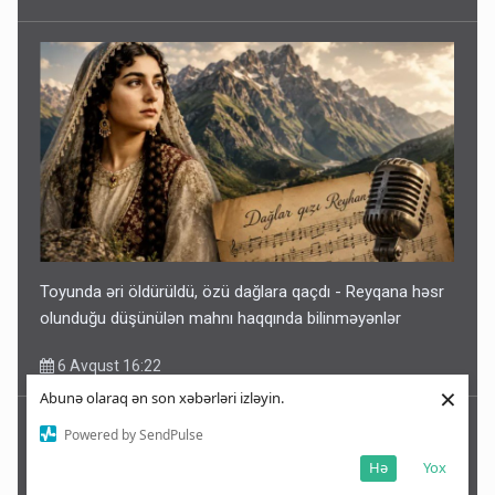
Toyunda əri öldürüldü, özü dağlara qaçdı - Reyqana həsr
olunduğu düşünülən mahnı haqqında bilinməyənlər
6 Avqust 16:22
×
Abunə olaraq ən son xəbərləri izləyin.
Powered by SendPulse
Hə
Yox