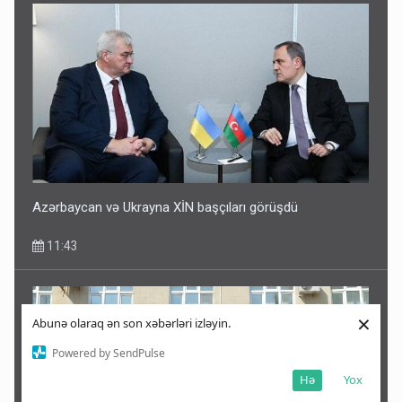
Azərbaycan və Ukrayna XİN başçıları görüşdü
11:43
×
Abunə olaraq ən son xəbərləri izləyin.
Powered by SendPulse
Hə
Yox