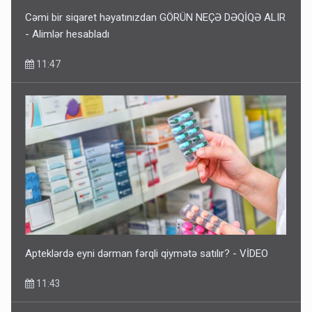
Cəmi bir siqaret həyatınızdan GÖRÜN NEÇƏ DƏQİQƏ ALIR
- Alimlər hesabladı
11:47
Apteklərdə eyni dərman fərqli qiymətə satılır? - VİDEO
11:43