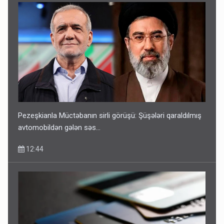
Pezeşkianla Müctəbanın sirli görüşü: Şüşələri qaraldılmış
avtomobildən gələn səs...
12:44