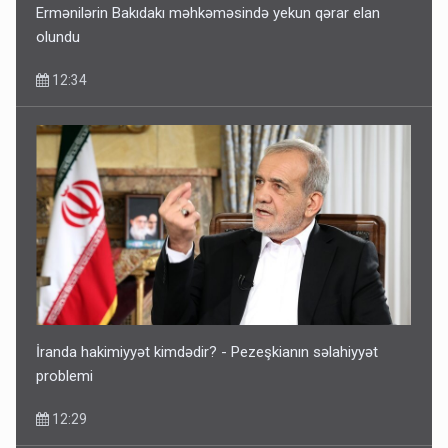
Ermənilərin Bakıdakı məhkəməsində yekun qərar elan
olundu
12:34
İranda hakimiyyət kimdədir? - Pezeşkianın səlahiyyət
problemi
12:29