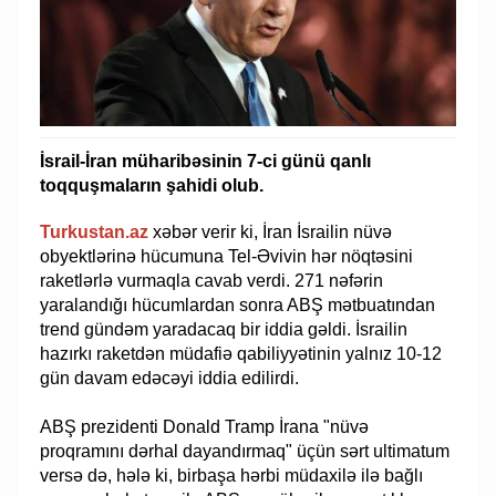
İsrail-İran müharibəsinin 7-ci günü qanlı
toqquşmaların şahidi olub.
Turkustan.az
xəbər verir ki, İran İsrailin nüvə
obyektlərinə hücumuna Tel-Əvivin hər nöqtəsini
raketlərlə vurmaqla cavab verdi. 271 nəfərin
yaralandığı hücumlardan sonra ABŞ mətbuatından
trend gündəm yaradacaq bir iddia gəldi. İsrailin
hazırkı raketdən müdafiə qabiliyyətinin yalnız 10-12
gün davam edəcəyi iddia edilirdi.
ABŞ prezidenti Donald Tramp İrana "nüvə
proqramını dərhal dayandırmaq" üçün sərt ultimatum
versə də, hələ ki, birbaşa hərbi müdaxilə ilə bağlı