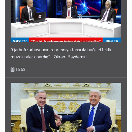
Bu ölkələrə şəxsiyyət vəsiqəsi ilə gedə biləcəksiniz -
SİYAHI
10:53
"Qərbi Azərbaycanın repressiya tarixi ilə bağlı effektli
müzakirələr apardıq" - Əkrəm Bəydəmirli
15:53
Ərdoğana sui-qəsd planının iştirakçısı detalları açıqladı
5 Avqust 16:56