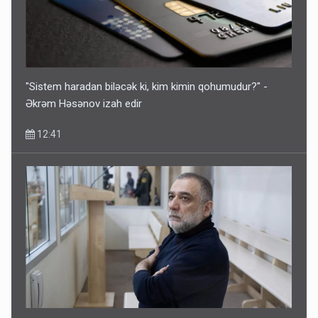
"Sistem haradan biləcək ki, kim kimin qohumudur?" -
Əkrəm Həsənov izah edir
12:41