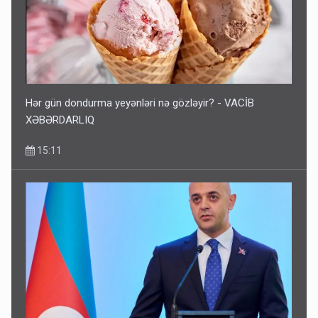
Hər gün dondurma yeyənləri nə gözləyir? - VACİB
XƏBƏRDARLIQ
15:11