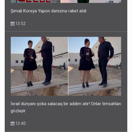
Şimali Koreya Yapon dənizinə raket atdı
13:52
İsrail dünyanı şoka salacaq bir addım atır! Onlar timsahları
gözləyir
13:40