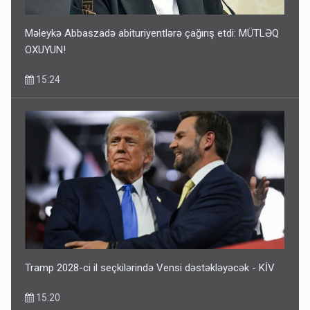
Məleykə Abbaszadə abituriyentlərə çağırış etdi: MÜTLƏQ
OXUYUN!
15:24
Tramp 2028-ci il seçkilərində Vensi dəstəkləyəcək - KİV
15:20