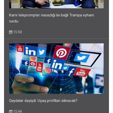
Karni teleprompter nasazlığı ilə bağlı Trampa eyham
vurdu
15:50
Qaydalar dəyişdi: Uşaq profilləri silinəcək?
15:44