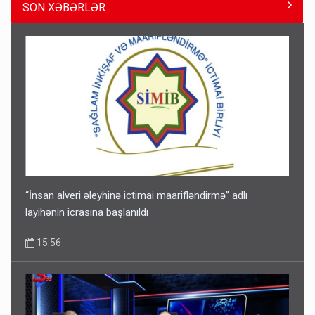
SON XƏBƏRLƏR
ŞOK! David Seliverstov ölkədən qaçdı
14:14
“İnsan alveri əleyhinə ictimai maarifləndirmə” adlı
layihənin icrasına başlanıldı
15:56