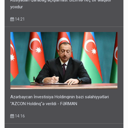
yoxdur
14:21
Azərbaycan İnvestisiya Holdinqinin bəzi səlahiyyətləri
"AZCON Holdinq"ə verildi - FƏRMAN
14:16