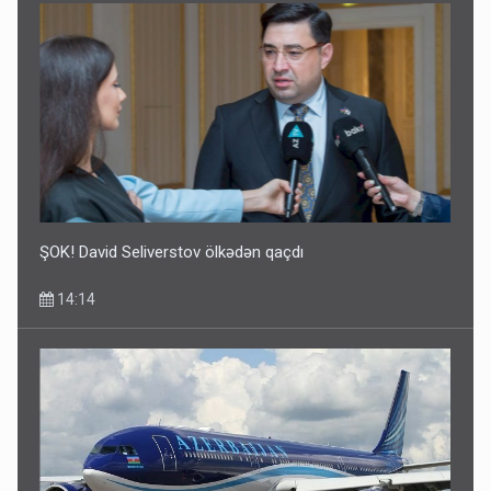
ŞOK! David Seliverstov ölkədən qaçdı
14:14