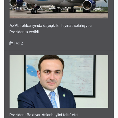
AZAL rəhbərliyində dəyişiklik: Təyinat səlahiyyəti
Prezidentə verildi
14:12
Prezident Bəxtiyar Aslanbəylini təltif etdi