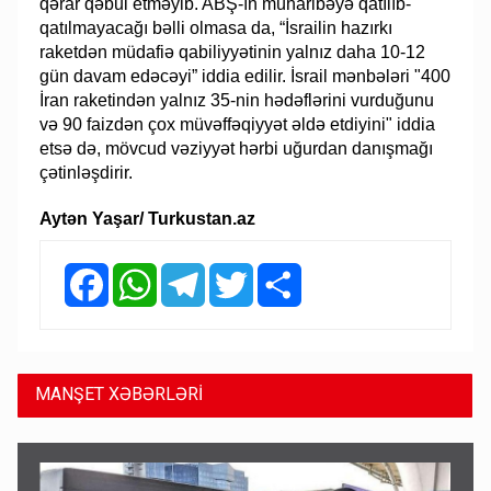
qərar qəbul etməyib. ABŞ-ın müharibəyə qatılıb-
qatılmayacağı bəlli olmasa da, “İsrailin hazırkı
raketdən müdafiə qabiliyyətinin yalnız daha 10-12
gün davam edəcəyi” iddia edilir. İsrail mənbələri "400
İran raketindən yalnız 35-nin hədəflərini vurduğunu
və 90 faizdən çox müvəffəqiyyət əldə etdiyini" iddia
etsə də, mövcud vəziyyət hərbi uğurdan danışmağı
çətinləşdirir.
Aytən Yaşar/ Turkustan.az
Facebook
WhatsApp
Telegram
Twitter
Share
MANŞET XƏBƏRLƏRİ