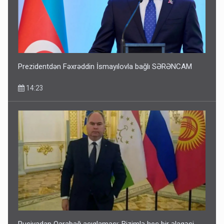
Prezidentdən Fəxrəddin İsmayılovla bağlı SƏRƏNCAM
14:23
Rusiyadan Qarabağ açıqlaması: Bizimlə heç bir əlaqəsi