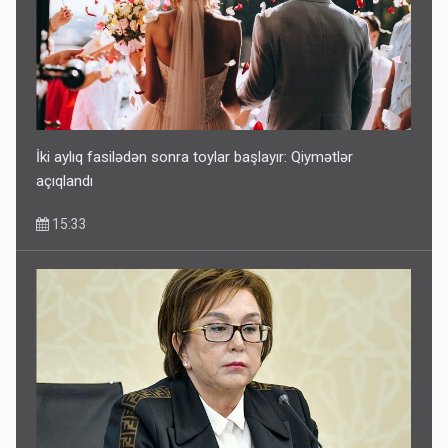
İki aylıq fasilədən sonra toylar başlayır: Qiymətlər
açıqlandı
15:33