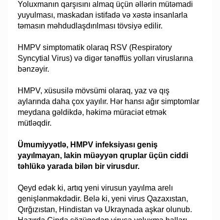
Yoluxmanın qarşısını almaq üçün əllərin mütəmadi
yuyulması, maskadan istifadə və xəstə insanlarla
təmasın məhdudlaşdırılması tövsiyə edilir.
HMPV simptomatik olaraq RSV (Respiratory
Syncytial Virus) və digər tənəffüs yolları viruslarına
bənzəyir.
HMPV, xüsusilə mövsümi olaraq, yaz və qış
aylarında daha çox yayılır. Hər hansı ağır simptomlar
meydana gəldikdə, həkimə müraciət etmək
mütləqdir.
Ümumiyyətlə, HMPV infeksiyası geniş
yayılmayan, lakin müəyyən qruplar üçün ciddi
təhlükə yarada bilən bir virusdur.
Qeyd edək ki, artıq yeni virusun yayılma arelı
genişlənməkdədir. Belə ki, yeni virus Qazaxıstan,
Qırğızıstan, Hindistan və Ukraynada aşkar olunub.