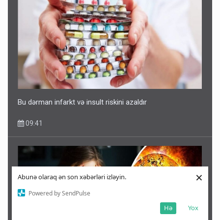
Bu dərman infarkt və insult riskini azaldır
09:41
×
Abunə olaraq ən son xəbərləri izləyin.
Powered by SendPulse
Hə
Yox