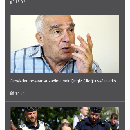
15:02
Əməkdar incəsənət xadimi, şair Çingiz Əlioğlu vəfat edib
14:31