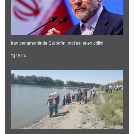
Avtomobil sahiblərinin nəzərinə: Kasko bahalaşır -
SƏBƏBLƏR
15:35
İran parlamentində Qalibafın istefası tələb edildi
18:04
Dünyanı idarə edənlər insanlığın başını bu şou ilə qatır
14:22