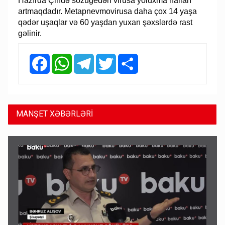
Hazırda Çində sözügedən virusa yoluxma halları
artmaqdadır. Metapnevmovirusa daha çox 14 yaşa
qədər uşaqlar və 60 yaşdan yuxarı şəxslərdə rast
gəlinir.
Facebook
WhatsApp
Telegram
Twitter
Share
MANŞET XƏBƏRLƏRİ