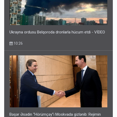
Ukrayna ordusu Belqoroda dronlarla hücum etdi - VİDEO
10:26
Bəşər Əsədin “Hörümçəy”i Moskvada gizlənib: Rejimin