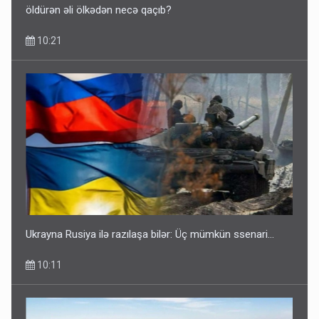
öldürən əli ölkədən necə qaçıb?
10:21
Ukrayna Rusiya ilə razılaşa bilər: Üç mümkün ssenari...
10:11