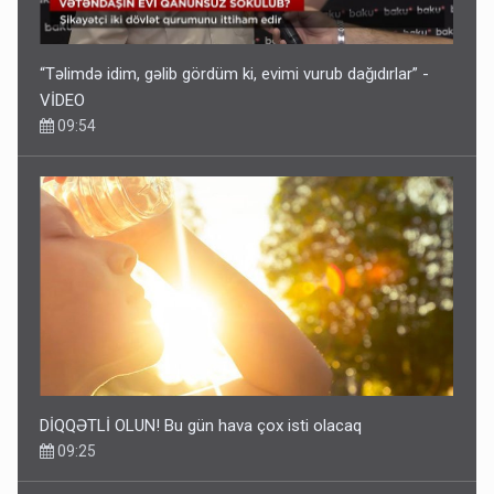
“Təlimdə idim, gəlib gördüm ki, evimi vurub dağıdırlar” -
VİDEO
09:54
DİQQƏTLİ OLUN! Bu gün hava çox isti olacaq
09:25