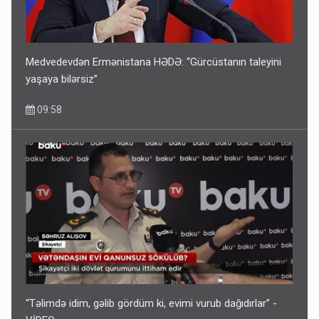
Medvedevdən Ermənistana HƏDƏ: “Gürcüstanın taleyini
yaşaya bilərsiz”
09:58
“Təlimdə idim, gəlib gördüm ki, evimi vurub dağıdırlar” -