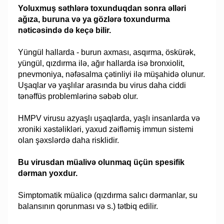
Yoluxmuş səthlərə toxunduqdan sonra əlləri
ağıza, buruna və ya gözlərə toxundurma
nəticəsində də keçə bilir.
Yüngül hallarda - burun axması, asqırma, öskürək,
yüngül, qızdırma ilə, ağır hallarda isə bronxiolit,
pnevmoniya, nəfəsalma çətinliyi ilə müşahidə olunur.
Uşaqlar və yaşlılar arasında bu virus daha ciddi
tənəffüs problemlərinə səbəb olur.
HMPV virusu azyaşlı uşaqlarda, yaşlı insanlarda və
xroniki xəstəlikləri, yaxud zəifləmiş immun sistemi
olan şəxslərdə daha risklidir.
Bu virusdan müalivə olunmaq üçün spesifik
dərman yoxdur.
Simptomatik müalicə (qızdırma salıcı dərmanlar, su
balansının qorunması və s.) tətbiq edilir.