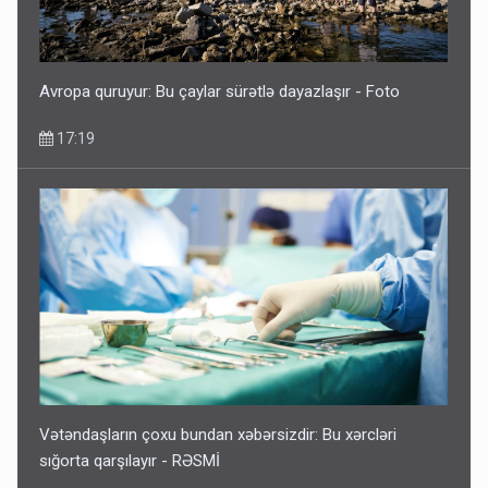
Avropa quruyur: Bu çaylar sürətlə dayazlaşır - Foto
17:19
Vətəndaşların çoxu bundan xəbərsizdir: Bu xərcləri
sığorta qarşılayır - RƏSMİ