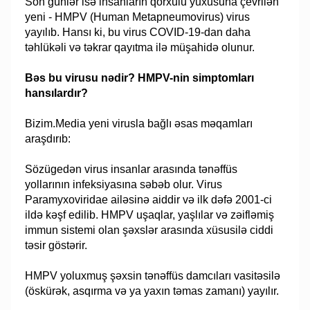
Son günlər isə insanların qorxulu yuxusuna çevrilən
yeni - HMPV (Human Metapneumovirus) virus
yayılıb. Hansı ki, bu virus COVID-19-dan daha
təhlükəli və təkrar qayıtma ilə müşahidə olunur.
Bəs bu virusu nədir? HMPV-nin simptomları
hansılardır?
Bizim.Media yeni virusla bağlı əsas məqamları
araşdırıb:
Sözügedən virus insanlar arasında tənəffüs
yollarının infeksiyasına səbəb olur. Virus
Paramyxoviridae ailəsinə aiddir və ilk dəfə 2001-ci
ildə kəşf edilib. HMPV uşaqlar, yaşlılar və zəifləmiş
immun sistemi olan şəxslər arasında xüsusilə ciddi
təsir göstərir.
HMPV yoluxmuş şəxsin tənəffüs damcıları vasitəsilə
(öskürək, asqırma və ya yaxın təmas zamanı) yayılır.