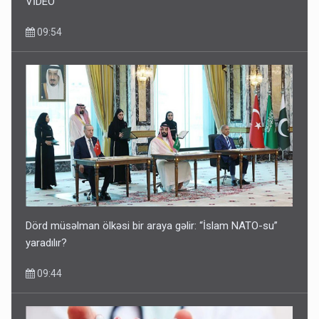
VİDEO
09:54
Dörd müsəlman ölkəsi bir araya gəlir: “İslam NATO-su”
yaradılır?
09:44