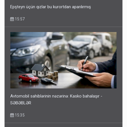
Epşteyn üçün qızlar bu kurortdan aparılırmış
15:57
Avtomobil sahiblərinin nəzərinə: Kasko bahalaşır -
SƏBƏBLƏR
15:35