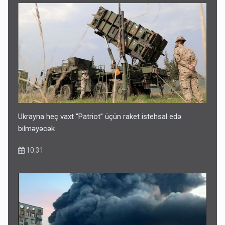
Ukrayna heç vaxt “Patriot” üçün raket istehsal edə
bilməyəcək
10:31