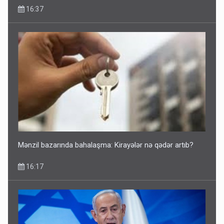
16:37
Mənzil bazarında bahalaşma: Kirayələr nə qədər artıb?
16:17