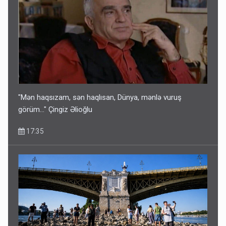
"Mən haqsızam, sən haqlısan, Dünya, mənlə vuruş
görüm..." Çingiz Əlioğlu
17:35