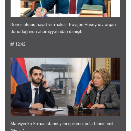
Donor olmaq həyat verməkdir: Rövşən Hüseynov orqan
donorluğunun əhəmiyyətindən danışıb
12:42
Matviyenko Ermənistanın yeni spikerini belə təhdid edib:
"Əgər..."