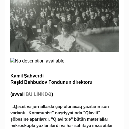
Kamil Şahverdi
Rəşid Behbudov Fondunun direktoru
(əvvəli
BU LİNKDƏ
)
...Qəzet və jurnallarda çap olunacaq yazıların son
variantı "Kommunist" nəşriyyatında "Qlavlit"
şöbəsinə aparılardı. "Qlavlitdə" bütün materiallar
mikroskopla yoxlanılardı və hər səhifəyə imza atılar