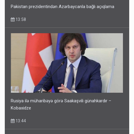
Pakistan prezidentindən Azərbaycanla bağlı açıqlama
13:58
Keçmiş nazirin mənsub olduğu nəslin 6 min yaşı var?
12:56
Rusiya ilə müharibəyə görə Saakaşvili günahkardır –
Kobaxidze
13:44