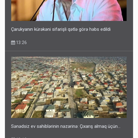
Çarukyanın kürəkəni sifarişli qətlə görə həbs edildi
13:26
Sənədsiz ev sahiblərinin nəzərinə: Çıxarış almaq üçün...