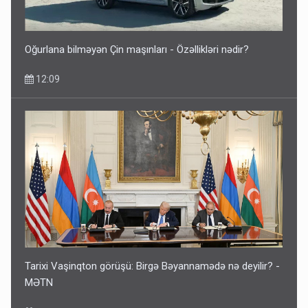
Oğurlana bilməyən Çin maşınları - Özəllikləri nədir?
12:09
Tarixi Vaşinqton görüşü: Birgə Bəyannamədə nə deyilir? -
MƏTN