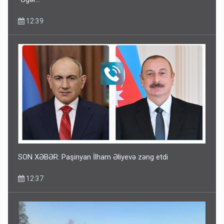
12:39
SON XƏBƏR: Paşinyan İlham Əliyevə zəng etdi
12:37