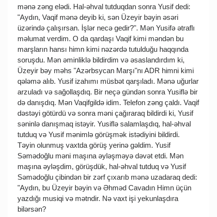
mənə zəng elədi. Hal-əhval tutduqdan sonra Yusif dedi:
"Aydın, Vaqif mənə deyib ki, sən Üzeyir bəyin əsəri
üzərində çalışırsan. İşlər necə gedir?". Mən Yusifə ətraflı
məlumat verdim. O da qardaşı Vaqif kimi məndən bu
marşların hansı himn kimi nəzərdə tutulduğu haqqında
soruşdu. Mən əminliklə bildirdim və əsaslandırdım ki,
Üzeyir bəy məhs "Azərbsycan Marşı"nı ADR himni kimi
qələmə alıb. Yusif izahımı müsbət qarşıladı. Mənə uğurlar
arzuladı və sağollaşdıq. Bir neçə gündən sonra Yusiflə bir
də danışdıq. Mən Vaqifgildə idim. Telefon zəng çaldı. Vaqif
dəstəyi götürdü və sonra məni çağıraraq bildirdi ki, Yusif
səninlə danışmaq istəyir. Yusiflə salamlaşdıq, hal-əhval
tutduq və Yusif mənimlə görüşmək istədiyini bildirdi.
Təyin olunmuş vaxtda görüş yerinə gəldim. Yusif
Səmədoğlu məni maşına əyləşməyə dəvət etdi. Mən
maşına əyləşdim, görüşdük, hal-əhval tutduq və Yusif
Səmədoğlu çibindən bir zərf çıxarıb mənə uzadaraq dedi:
"Aydın, bu Üzeyir bəyin və Əhməd Cavadın Himn üçün
yazdığı musiqi və mətndir. Nə vaxt işi yekunlaşdıra
bilərsən?