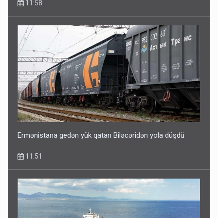
11:58
Ermənistana gedən yük qatarı Biləcəridən yola düşdü
11:51