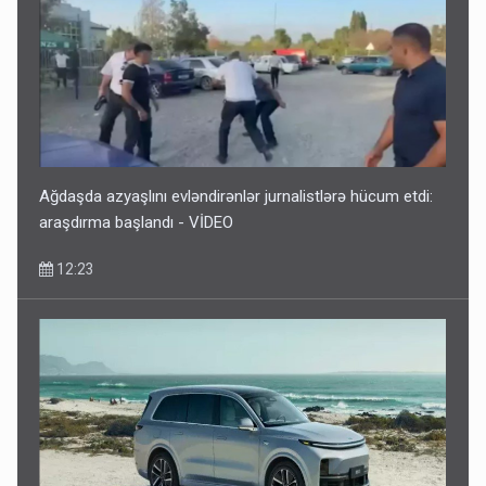
Ağdaşda azyaşlını evləndirənlər jurnalistlərə hücum etdi:
araşdırma başlandı - VİDEO
12:23