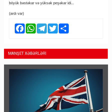
böyük bəstəkar və yüksək peşəkar idi...
(ardı var)
Facebook
WhatsApp
Telegram
Twitter
Share
MANŞET XƏBƏRLƏRİ