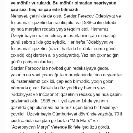
və möhür vurulardı. Bu möhür olmadan nəşriyyatın
çap sexi heç nə çap edə bilməzdi.
Nəhayət, çətinliklə də olsa, Sərdar Fərəcov"Ədəbiyyat və
İncəsənət" qəzetindən razılıq aldı və 1988-ci ilin dekabr
ayında marşları redaksiyaya təqdim etdi. Hamımız
Üzeyir bəyin məlum olmayan əsərlərinin çap olunacağı
günü səbrsizliklə gözləyirdik. Hər həftə "Ədəbiyyat və
İncəsənət" qəzetini (qəzet həftədə bir dəfə, cümə günü
çıxırdı) köşklərdən alıb yoxlayardıq. Yazının çıxmadığını
görüb pərişan olurduq.
Sərdar Fərəcov isə növbəti gün redaksiyaya gedər,
yazının nə vaxt çıxacağı ilə maraqlananda, ona deyərdilər
ki, materialımız çox idi, çap edə bilmədik, yəqin gələn
nömrədə çıxar. Beləliklə düz yeddi ay həmin yazı
"Ədəbiyyat və İncəsənət" qəzetinin redakdiyasında çapını
gözləməli oldu. 1989-cu il iyul ayının 14-də yazının
qəzetdə çap olunması hamımız üçün tarixi bir hadisəyə
çevrildi. Üzeyir bəyin Cümhuriyyət dövründə yazdığı, 70 il
ciddi cəhdlə xalqdan gizlədilən "Milli Marş" və
"Azərbaycan Marşı" Vətəndə ilk fəfə işıq üzü gördü,