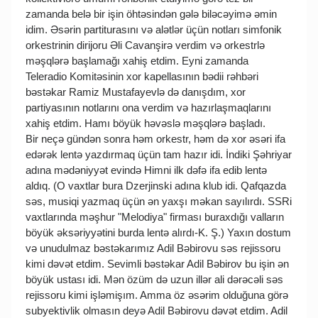
zamanda belə bir işin öhtəsindən gələ biləcəyimə əmin
idim. Əsərin partiturasını və alətlər üçün notları simfonik
orkestrinin dirijoru Əli Cavanşirə verdim və orkestrlə
məşqlərə başlamağı xahiş etdim. Eyni zamanda
Teleradio Komitəsinin xor kapellasının bədii rəhbəri
bəstəkar Ramiz Mustafayevlə də danışdım, xor
partiyasının notlarını ona verdim və hazırlaşmaqlarını
xahiş etdim. Hamı böyük həvəslə məşqlərə başladı.
Bir neçə gündən sonra həm orkestr, həm də xor əsəri ifa
edərək lentə yazdırmaq üçün tam hazır idi. İndiki Şəhriyar
adına mədəniyyət evində Himni ilk dəfə ifa edib lentə
aldıq. (O vaxtlar bura Dzerjinski adına klub idi. Qafqazda
səs, musiqi yazmaq üçün ən yaxşı məkan sayılırdı. SSRi
vaxtlarında məşhur "Melodiya" firması buraxdığı valların
böyük əksəriyyətini burda lentə alırdı-K. Ş.) Yaxın dostum
və unudulmaz bəstəkarımız Adil Bəbirovu səs rejissoru
kimi dəvət etdim. Sevimli bəstəkar Adil Bəbirov bu işin ən
böyük ustası idi. Mən özüm də uzun illər ali dərəcəli səs
rejissoru kimi işləmişım. Amma öz əsərim olduğuna görə
subyektivlik olmasın deyə Adil Bəbirovu dəvət etdim. Adil