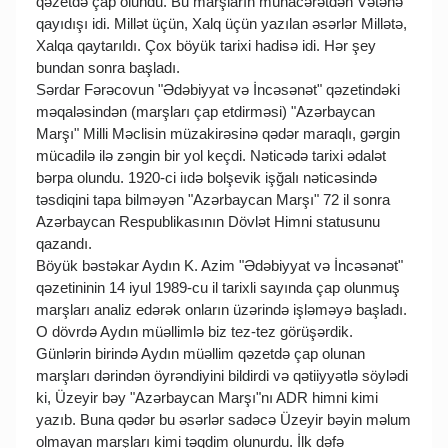
qəzetdə çap olundu. Bu marşların mühacərətdən Vətənə
qayıdışı idi. Millət üçün, Xalq üçün yazılan əsərlər Millətə,
Xalqa qaytarıldı. Çox böyük tarixi hadisə idi. Hər şey
bundan sonra başladı.
Sərdar Fərəcovun "Ədəbiyyat və İncəsənət" qəzetindəki
məqaləsindən (marşları çap etdirməsi) "Azərbaycan
Marşı" Milli Məclisin müzakirəsinə qədər maraqlı, gərgin
mücadilə ilə zəngin bir yol keçdi. Nəticədə tarixi ədalət
bərpa olundu. 1920-ci iıdə bolşevik işğalı nəticəsində
təsdiqini tapa bilməyən "Azərbaycan Marşı" 72 il sonra
Azərbaycan Respublikasının Dövlət Himni statusunu
qazandı.
Böyük bəstəkar Aydın K. Azim "Ədəbiyyat və İncəsənət"
qəzetininin 14 iyul 1989-cu il tarixli sayında çap olunmuş
marşları analiz edərək onların üzərində işləməyə başladı.
O dövrdə Aydın müəllimlə biz tez-tez görüşərdik.
Günlərin birində Aydın müəllim qəzetdə çap olunan
marşları dərindən öyrəndiyini bildirdi və qətiiyyətlə söylədi
ki, Üzeyir bəy "Azərbaycan Marşı"nı ADR himni kimi
yazıb. Buna qədər bu əsərlər sadəcə Üzeyir bəyin məlum
olmayan marşları kimi təqdim olunurdu. İlk dəfə