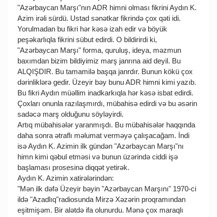
"Azərbaycan Marşı"nın ADR himni olması fikrini Aydın K.
Azim irəli sürdü. Ustad sənətkar fikrində çox qəti idi.
Yorulmadan bu fikri hər kəsə izah edir və böyük
peşəkarlıqla fikrini sübut edirdi. O bildirirdi ki,
"Azərbaycan Marşı" forma, quruluş, ideya, məzmun
baxımdan bizim bildiyimiz marş janrına aid deyil. Bu
ALQIŞDIR. Bu tamamilə başqa janrdır. Bunun kökü çox
dərinliklərə gedir. Üzeyir bəy bunu ADR himni kimi yazıb.
Bu fikri Aydın müəllim inadkarkıqla hər kəsə isbat edirdi.
Çoxları onunla razılaşmırdı, mübahisə edirdi və bu əsərin
sadəcə marş olduğunu söyləyirdi.
Artıq mübahisələr yaranmışdı. Bu mübahisələr haqqında
daha sonra ətraflı məlumat verməyə çalışacağam. İndi
isə Aydın K. Azimin ilk gündən "Azərbaycan Marşı"nı
himn kimi qəbul etməsi və bunun üzərində ciddi işə
başlaması prosesinə diqqət yetirək.
Aydın K. Azimin xatirələrindən:
"Mən ilk dəfə Üzeyir bəyin "Azərbaycan Marşını" 1970-ci
ildə "Azadlıq"radiosunda Mirzə Xəzərin proqramından
eşitmişəm. Bir alətdə ifa olunurdu. Mənə çox maraqlı