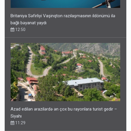
Britaniya Səfirliyi Vaşinqton razılaşmasının ildönümü ilə
bağlı bəyanat yaydı
12:50
Azad edilən ərazilərdə ən çox bu rayonlara turist gedir –
Siyahı
11:29