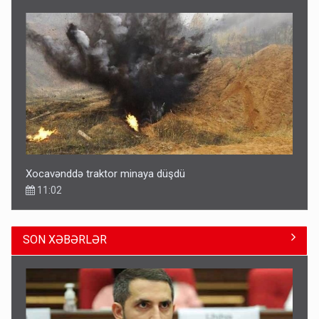
Xocavənddə traktor minaya düşdü
11:02
SON XƏBƏRLƏR