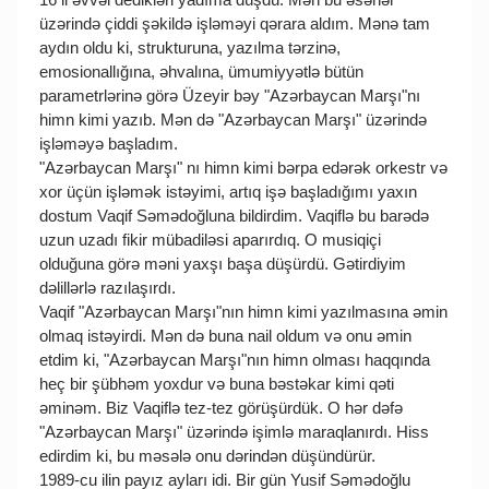
üzərində çiddi şəkildə işləməyi qərara aldım. Mənə tam
aydın oldu ki, strukturuna, yazılma tərzinə,
emosionallığına, əhvalına, ümumiyyətlə bütün
parametrlərinə görə Üzeyir bəy "Azərbaycan Marşı"nı
himn kimi yazıb. Mən də "Azərbaycan Marşı" üzərində
işləməyə başladım.
"Azərbaycan Marşı" nı himn kimi bərpa edərək orkestr və
xor üçün işləmək istəyimi, artıq işə başladığımı yaxın
dostum Vaqif Səmədoğluna bildirdim. Vaqiflə bu barədə
uzun uzadı fikir mübadiləsi aparırdıq. O musiqiçi
olduğuna görə məni yaxşı başa düşürdü. Gətirdiyim
dəlillərlə razılaşırdı.
Vaqif "Azərbaycan Marşı"nın himn kimi yazılmasına əmin
olmaq istəyirdi. Mən də buna nail oldum və onu əmin
etdim ki, "Azərbaycan Marşı"nın himn olması haqqında
heç bir şübhəm yoxdur və buna bəstəkar kimi qəti
əminəm. Biz Vaqiflə tez-tez görüşürdük. O hər dəfə
"Azərbaycan Marşı" üzərində işimlə maraqlanırdı. Hiss
edirdim ki, bu məsələ onu dərindən düşündürür.
1989-cu ilin payız ayları idi. Bir gün Yusif Səmədoğlu