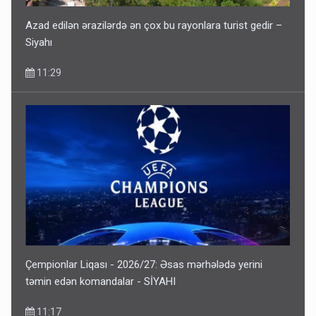
Azad edilən ərazilərdə ən çox bu rayonlara turist gedir –
Siyahı
11:29
Çempionlar Liqası - 2026/27: Əsas mərhələdə yerini
təmin edən komandalar - SİYAHI
11:17