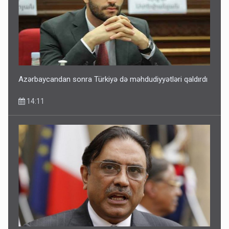
Pakistan prezidentindən Azərbaycanla bağlı açıqlama
13:58
Azərbaycandan sonra Türkiyə də məhdudiyyətləri qaldırdı
14:11
Sənədsiz ev sahiblərinin nəzərinə: Çıxarış almaq üçün...
13:10