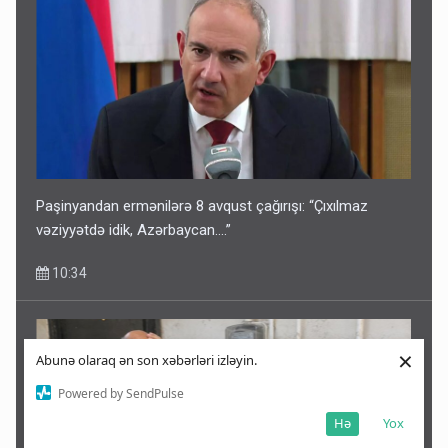
Paşinyandan ermənilərə 8 avqust çağırışı: “Çıxılmaz
vəziyyətdə idik, Azərbaycan….”
10:34
×
Abunə olaraq ən son xəbərləri izləyin.
Powered by SendPulse
Hə
Yox