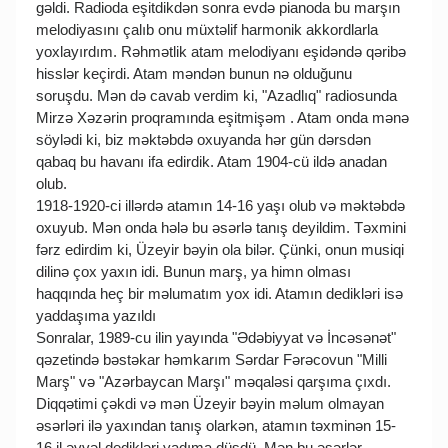
gəldi. Radioda eşitdikdən sonra evdə pianoda bu marşın
melodiyasını çalıb onu müxtəlif harmonik akkordlarla
yoxlayırdım. Rəhmətlik atam melodiyanı eşidəndə qəribə
hisslər keçirdi. Atam məndən bunun nə olduğunu
soruşdu. Mən də cavab verdim ki, "Azadlıq" radiosunda
Mirzə Xəzərin proqramında eşitmişəm . Atam onda mənə
söylədi ki, biz məktəbdə oxuyanda hər gün dərsdən
qabaq bu havanı ifa edirdik. Atam 1904-cü ildə anadan
olub.
1918-1920-ci illərdə atamın 14-16 yaşı olub və məktəbdə
oxuyub. Mən onda hələ bu əsərlə tanış deyildim. Təxmini
fərz edirdim ki, Üzeyir bəyin ola bilər. Çünki, onun musiqi
dilinə çox yaxın idi. Bunun marş, ya himn olması
haqqında heç bir məlumatım yox idi. Atamın dedikləri isə
yaddaşıma yazıldı
Sonralar, 1989-cu ilin yayında "Ədəbiyyat və İncəsənət"
qəzetində bəstəkar həmkarım Sərdar Fərəcovun "Milli
Marş" və "Azərbaycan Marşı" məqaləsi qarşıma çıxdı.
Diqqətimi çəkdi və mən Üzeyir bəyin məlum olmayan
əsərləri ilə yaxından tanış olarkən, atamın təxminən 15-
16 il əvvəl dedikləri yadıma düşdü. Mən bu əsərlər