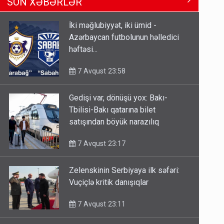
SON XƏBƏRLƏR
Tbilisi-Bakı qatarına bilet
satışından böyük narazılıq
İki məğlubiyyət, iki ümid -
7 Avqust 23:17
Azərbaycan futbolunun həlledici
həftəsi...
Geri çağırılan səfir Abel
Məhərrəmovun oğludur - DOSYE
7 Avqust 23:58
7 Avqust 14:07
Gedişi var, dönüşü yox: Bakı-
Media və Yayım Şurasına əlavə
Tbilisi-Bakı qatarına bilet
hüquq və vəzifələr verilib
satışından böyük narazılıq
7 Avqust 13:24
7 Avqust 23:17
Zelenskinin Serbiyaya ilk səfəri:
Vuçiçlə kritik danışıqlar
7 Avqust 23:11