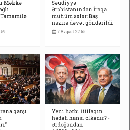
n Məkkə
Səudiyyə
ağlı
Ərəbistanından İraqa
 “Tamamilə
mühüm səfər: Baş
nazirə dəvət göndərildi
:59
7 Avqust 22:55
İrana qarşı
Yeni hərbi ittifaqın
m
hədəfi hansı ölkədir? -
rı”
Ərdoğandan