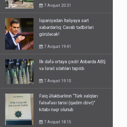
7 Avqust 20:31
İspaniyadan İtaliyaya sərt
xəbərdarlıq: Cavab tədbirləri
görüləcək!
7 Avqust 19:41
İlk dəfə ortaya çıxdı! Anbarda ABŞ
və İsrail silahları tapıldı
7 Avqust 19:10
Faiq Ələkbərlinin “Türk xalqları
fəlsəfəsi tarixi (qədim dövr)”
kitabı nəşr olunub
7 Avqust 18:15