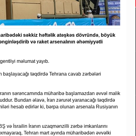
üharibədəki səkkiz həftəlik atəşkəs dövründə, böyük
 zənginləşdirib və raket arsenalının əhəmiyyətli
gentliyi məlumat yayıb.
n başlayacağı təqdirdə Tehrana cavab zərbələri
ehranın sərəncamında müharibə başlamazdan əvvəl malik
uddur. Bundan əlavə, İran zərurət yaranacağı təqdirdə
smiləri hesab edirlər ki, bərpa olunan arsenala Rusiyanın
Ş və İsrailin İranın uzaqmənzilli zərbə imkanlarını
baxmayaraq, Tehran mart ayında müharibədən əvvəlki