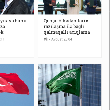
ynaya bunu
Qonşu ölkədən tarixi
azə
razılaşma ilə bağlı
ək
qalmaqallı açıqlama
:11
7 Avqust 23:04