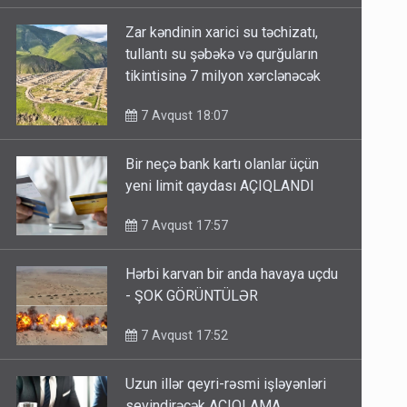
Zar kəndinin xarici su təchizatı,
tullantı su şəbəkə və qurğuların
tikintisinə 7 milyon xərclənəcək
7 Avqust 18:07
Bir neçə bank kartı olanlar üçün
yeni limit qaydası AÇIQLANDI
7 Avqust 17:57
Hərbi karvan bir anda havaya uçdu
- ŞOK GÖRÜNTÜLƏR
7 Avqust 17:52
Uzun illər qeyri-rəsmi işləyənləri
sevindirəcək AÇIQLAMA