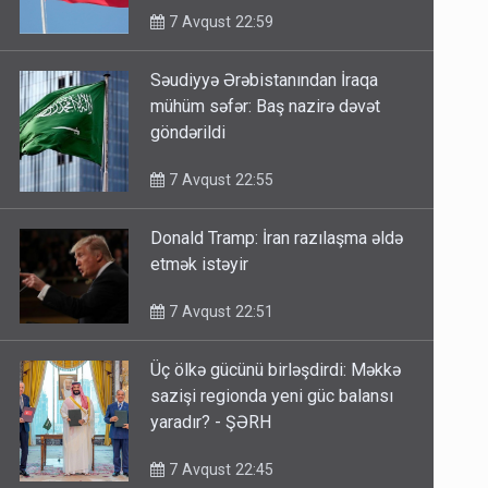
7 Avqust 22:59
Səudiyyə Ərəbistanından İraqa
mühüm səfər: Baş nazirə dəvət
göndərildi
7 Avqust 22:55
Donald Tramp: İran razılaşma əldə
etmək istəyir
7 Avqust 22:51
Üç ölkə gücünü birləşdirdi: Məkkə
sazişi regionda yeni güc balansı
yaradır? - ŞƏRH
7 Avqust 22:45