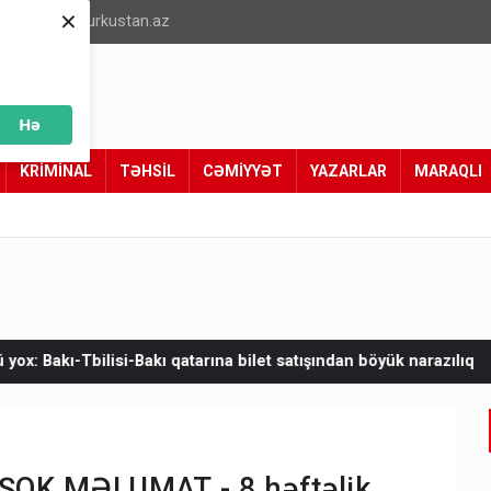
×
info@turkustan.az
Hə
KRİMİNAL
TƏHSİL
CƏMİYYƏT
YAZARLAR
MARAQLI
qatarına bilet satışından böyük narazılıq
Zelenskinin Serbiyaya
lı ŞOK MƏLUMAT - 8 həftəlik