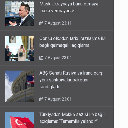
Mask Ukraynaya bunu etməyə
icazə verməyəcək
7 Avqust 23:11
Qonşu ölkədən tarixi razılaşma ilə
bağlı qalmaqallı açıqlama
7 Avqust 23:04
ABŞ Senatı Rusiya və İrana qarşı
yeni sanksiyalar paketini
təsdiqlədi
7 Avqust 23:01
Türkiyədən Məkkə sazişi ilə bağlı
açıqlama: “Tamamilə yalandır”