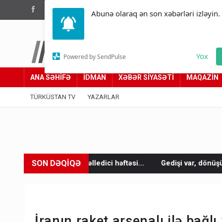
(012) 449 94 05
Abunə olaraq ən son xəbərləri izləyin.
Türküstan.az
Yox
Powered by SendPulse
Adımız yolumuzdur
ANA SƏHİFƏ
İDMAN
XƏBƏR SİYASƏTİ
MAQAZİN
TÜRKÜSTAN TV
YAZARLAR
SON DƏQİQƏ
həlledici həftəsi...
Gedişi var, dönüşü yox: Bakı-Tbilisi-Bakı 
İranın raket arsenalı ilə bağ