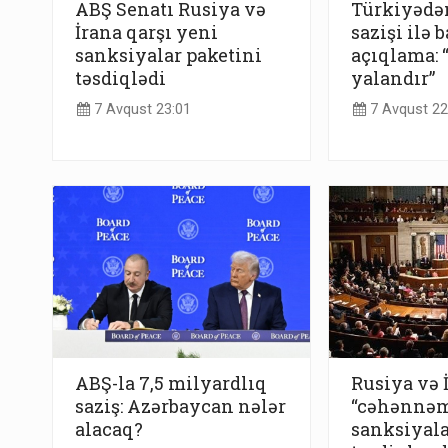
ABŞ Senatı Rusiya və
Türkiyədə
İrana qarşı yeni
sazişi ilə b
sanksiyalar paketini
açıqlama:
təsdiqlədi
yalandır”
7 Avqust 23:01
7 Avqust 22
ABŞ-la 7,5 milyardlıq
Rusiya və 
saziş: Azərbaycan nələr
“cəhənnə
alacaq?
sanksiyala