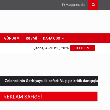
Haqqımızda
GÜNDƏM
RƏSMİ
DAHA ÇOX
Şənbə, Avqust 8, 2026
03:19:01
 ilk səfəri: Vuçiçlə kritik danışıqlar
Mask Ukraynaya bunu e
REKLAM SAHƏSİ