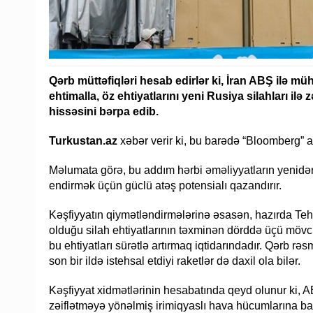
Qərb müttəfiqləri hesab edirlər ki, İran ABŞ ilə m
ehtimalla, öz ehtiyatlarını yeni Rusiya silahları ilə
hissəsini bərpa edib.
Turkustan.az
xəbər verir ki, bu barədə “Bloomberg” a
Məlumata görə, bu addım hərbi əməliyyatların yenidə
endirmək üçün güclü atəş potensialı qazandırır.
Kəşfiyyatın qiymətləndirmələrinə əsasən, hazırda T
olduğu silah ehtiyatlarının təxminən dörddə üçü mövc
bu ehtiyatları sürətlə artırmaq iqtidarındadır. Qərb rə
son bir ildə istehsal etdiyi raketlər də daxil ola bilər.
Kəşfiyyat xidmətlərinin hesabatında qeyd olunur ki, AB
zəiflətməyə yönəlmiş irimiqyaslı hava hücumlarına 