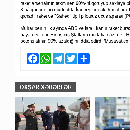
raket arsenalının təxminən 60%-ni qoruyub saxlaya bi
8-nə qədər olan müddətdə İran regiondakı hədəflərə 1
qanadlı raket və "Şahed" tipli pilotsuz uçuş aparatı (P
Müharibənin ilk ayında ABŞ və İsrail İranın raket burax
bəyan ediblər. Birləşmiş Ştatların müdafiə naziri Pit
potensialının 90% azaldığını iddia edirdi./Musavat.co
Facebook
WhatsApp
Telegram
Twitter
Share
OXŞAR XƏBƏRLƏR