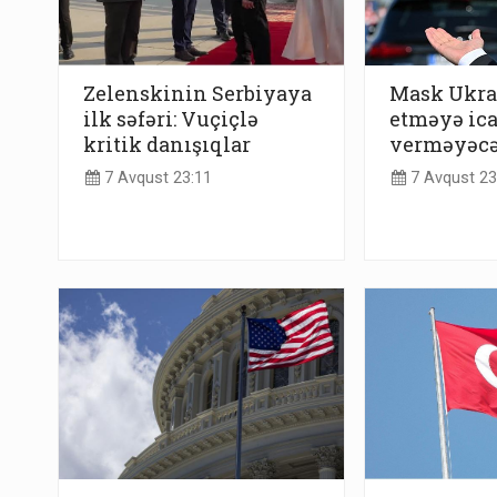
Zelenskinin Serbiyaya
Mask Ukra
ilk səfəri: Vuçiçlə
etməyə ic
kritik danışıqlar
verməyəc
7 Avqust 23:11
7 Avqust 23