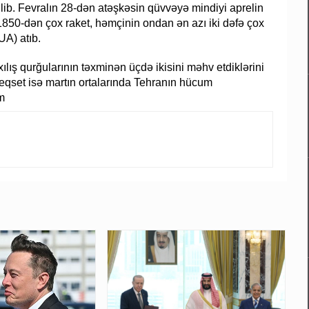
lib. Fevralın 28-dən atəşkəsin qüvvəyə mindiyi aprelin
850-dən çox raket, həmçinin ondan ən azı iki dəfə çox
UA) atıb.
ılış qurğularının təxminən üçdə ikisini məhv etdiklərini
 Heqset isə martın ortalarında Tehranın hücum
m