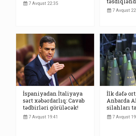
təsdiqlənd
7 Avqust 22:35
7 Avqust 22
İspaniyadan İtaliyaya
İlk dəfə or
sərt xəbərdarlıq: Cavab
Anbarda AB
tədbirləri görüləcək!
silahları t
7 Avqust 19:41
7 Avqust 19