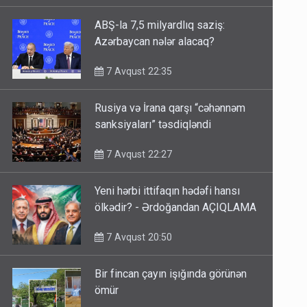
ABŞ-la 7,5 milyardlıq saziş:
Azərbaycan nələr alacaq?
7 Avqust 22:35
Rusiya və İrana qarşı “cəhənnəm
sanksiyaları” təsdiqləndi
7 Avqust 22:27
Yeni hərbi ittifaqın hədəfi hansı
ölkədir? - Ərdoğandan AÇIQLAMA
7 Avqust 20:50
Bir fincan çayın işığında görünən
ömür