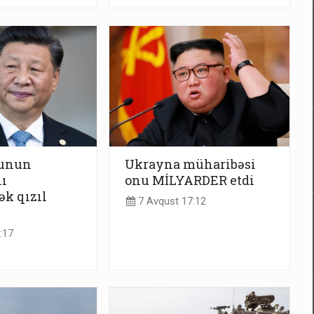
yunun
Ukrayna müharibəsi
ı
onu MİLYARDER etdi
ək qızıl
7 Avqust 17:12
:17