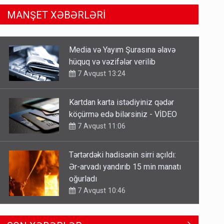
MANŞET XƏBƏRLƏRİ
Kartdan karta istədiyiniz qədər
köçürmə edə bilərsiniz - VİDEO
7 Avqust 11:06
Tərtərdəki hadisənin sirri açıldı:
Ər-arvadı yandırıb 15 min manatı
oğurladı
7 Avqust 10:46
Əhaliyə hava ilə bağlı VACİB
XƏBƏRDARLIQ - Saat 11:00-dan…
7 Avqust 09:15
Gedişi var, dönüşü yox: Bakı-