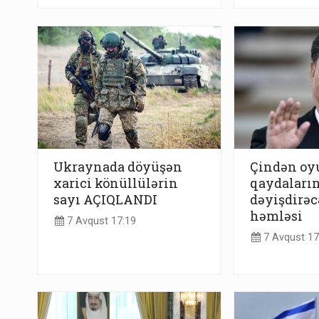
Ukraynada döyüşən
Çindən o
xarici könüllülərin
qaydaların
sayı AÇIQLANDI
dəyişdirəc
həmləsi
7 Avqust 17:19
7 Avqust 17