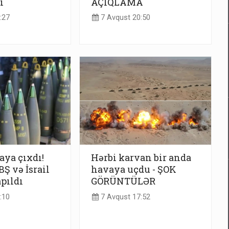
i
AÇIQLAMA
:27
7 Avqust 20:50
taya çıxdı!
Hərbi karvan bir anda
Ş və İsrail
havaya uçdu - ŞOK
apıldı
GÖRÜNTÜLƏR
:10
7 Avqust 17:52