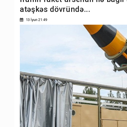
atəşkəs dövründə...
13 İyun 21:49