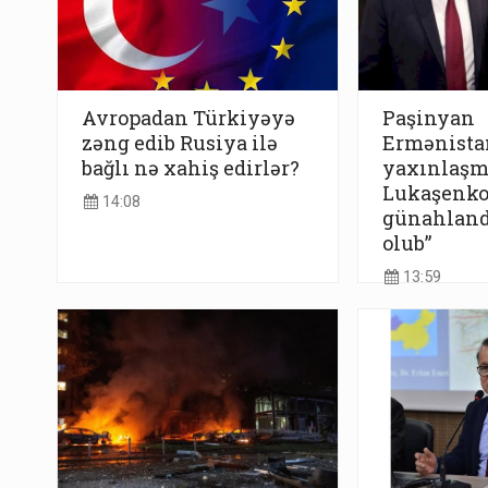
Avropadan Türkiyəyə
Paşinyan
zəng edib Rusiya ilə
Ermənistan
bağlı nə xahiş edirlər?
yaxınlaşm
Lukaşenk
14:08
günahlandı
olub”
13:59