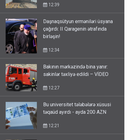
12:39
Daşnaqsütyun erməniləri üsyana
çağırdı: II Qaragenin ətrafında
birləşin!
12:34
Bakının mərkəzində bina yanır:
sakinlər təxliyə edildi – VİDEO
12:27
Bu universitet tələbələrə xüsusi
təqaüd ayırdı - ayda 200 AZN
12:21