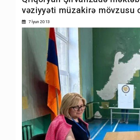
vəziyyəti müzakirə mövzusu 
7 İyun 20:13