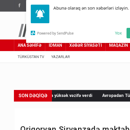
(012) 449 94 05
Abunə olaraq ən son xəbərləri izləyin.
Türküstan.az
Yox
Powered by SendPulse
Adımız yolumuzdur
ANA SƏHİFƏ
İDMAN
XƏBƏR SİYASƏTİ
MAQAZİN
TÜRKÜSTAN TV
YAZARLAR
SON DƏQİQƏ
 yüksək vəzifə verdi
Avropadan Türkiyəyə zəng edib Rusiya ilə
Qriqoryan Şirvanzadə məktəbin