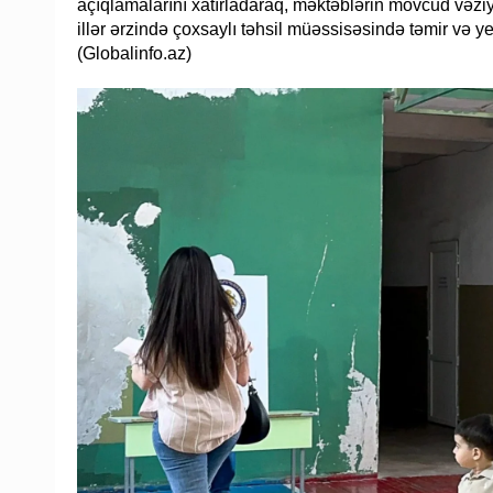
açıqlamalarını xatırladaraq, məktəblərin mövcud vəziyy
illər ərzində çoxsaylı təhsil müəssisəsində təmir və yen
(Globalinfo.az)