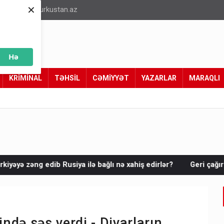
×
info@turkustan.az
Hə
KRİMİNAL
TƏHSİL
CƏMİYYƏT
YAZARLAR
MARAQLI
 bağlı nə xahiş edirlər?
Geri çağırılan səfir Abel Məhərrəm
də səs verdi - Divarların