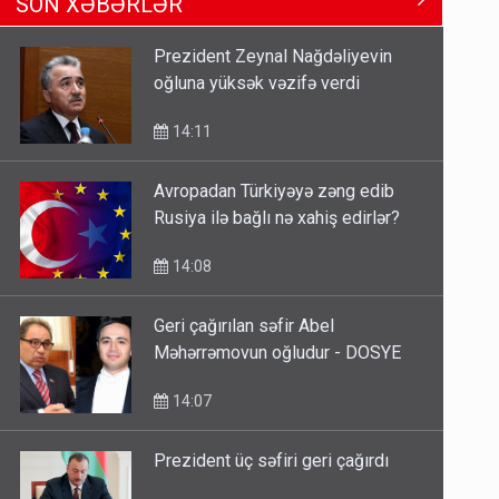
SON XƏBƏRLƏR
Məhərrəmovun oğludur - DOSYE
14:07
Prezident Zeynal Nağdəliyevin
oğluna yüksək vəzifə verdi
Media və Yayım Şurasına əlavə
hüquq və vəzifələr verilib
14:11
13:24
Avropadan Türkiyəyə zəng edib
Rusiya ilə bağlı nə xahiş edirlər?
Kartdan karta istədiyiniz qədər
köçürmə edə bilərsiniz - VİDEO
14:08
11:06
Geri çağırılan səfir Abel
Məhərrəmovun oğludur - DOSYE
14:07
Prezident üç səfiri geri çağırdı