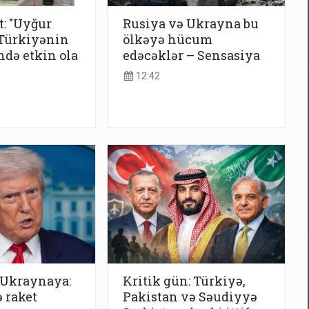
: "Uyğur
Rusiya və Ukrayna bu
 Türkiyənin
ölkəyə hücum
ndə etkin ola
edəcəklər – Sensasiya
12:42
Ukraynaya:
Kritik gün: Türkiyə,
ə raket
Pakistan və Səudiyyə