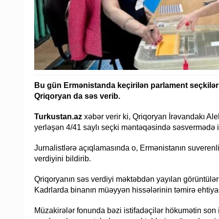
Bu gün Ermənistanda keçirilən parlament seçkilər
Qriqoryan da səs verib.
Turkustan.az
xəbər verir ki, Qriqoryan İrəvandakı A
yerləşən 4/41 saylı seçki məntəqəsində səsvermədə iş
Jurnalistlərə açıqlamasında o, Ermənistanın suverenliy
verdiyini bildirib.
Qriqoryanın səs verdiyi məktəbdən yayılan görüntülər
Kadrlarda binanın müəyyən hissələrinin təmirə ehtiya
Müzakirələr fonunda bəzi istifadəçilər hökumətin son il