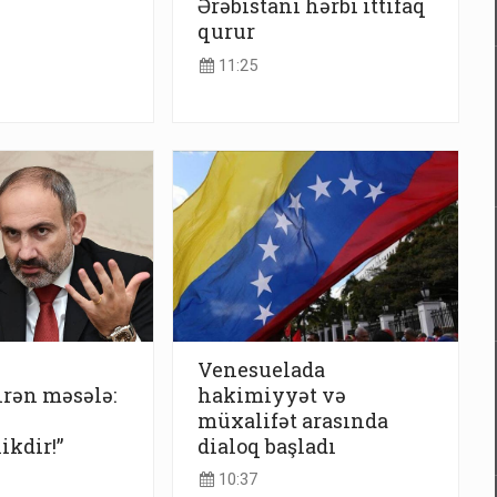
Ərəbistanı hərbi ittifaq
qurur
11:25
Venesuelada
rən məsələ:
hakimiyyət və
müxalifət arasında
ikdir!”
dialoq başladı
10:37