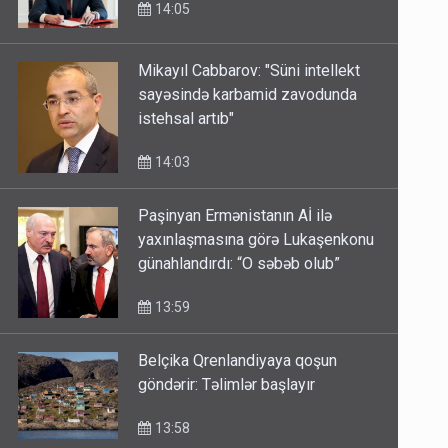
14:05
Mikayıl Cabbarov: "Süni intellekt
sayəsində karbamid zavodunda
istehsal artıb"
14:03
Paşinyan Ermənistanın Aİ ilə
yaxınlaşmasına görə Lukaşenkonu
günahlandırdı: “O səbəb olub”
13:59
Belçika Qrenlandiyaya qoşun
göndərir: Təlimlər başlayır
13:58