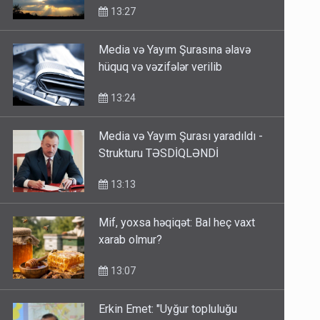
13:27
Media və Yayım Şurasına əlavə
hüquq və vəzifələr verilib
13:24
Media və Yayım Şurası yaradıldı -
Strukturu TƏSDİQLƏNDİ
13:13
Mif, yoxsa həqiqət: Bal heç vaxt
xarab olmur?
13:07
Erkin Emet: "Uyğur topluluğu