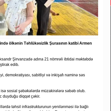
ində ölkənin Təhlükəsizlik Şurasının katibi Armen
leksandr Şirvanzadə adına 21 nömrəli ibtidai məktəbdə
tirak edib.
i, demokratiyası, sabitliyi və inkişafı naminə səs
 isə sosial şəbəkələrdə müzakirələrə səbəb olub.
c duyduğu diqqət çəkir.
lərdə təhsil infrastrukturunun yenilənməsi ilə bağlı