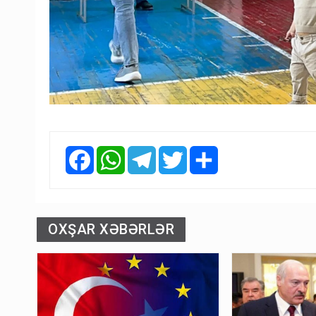
Facebook
WhatsApp
Telegram
Twitter
Share
OXŞAR XƏBƏRLƏR