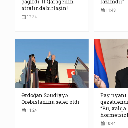
çağırdı: II Qaragenin
lazımdır”
ətrafında birləşin!
11:48
12:34
Ərdoğan Səudiyyə
Paşinyanı
Ərəbistanına səfər etdi
qəzəbləndi
“Bu, xalqa
11:24
hörmətsizl
10:44