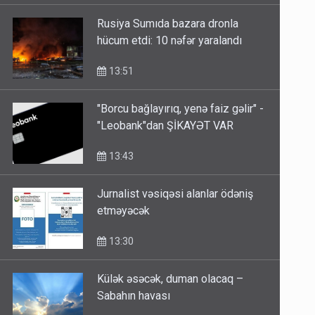
Rusiya Sumıda bazara dronla
hücum etdi: 10 nəfər yaralandı
13:51
"Borcu bağlayırıq, yenə faiz gəlir" -
"Leobank"dan ŞİKAYƏT VAR
13:43
Jurnalist vəsiqəsi alanlar ödəniş
etməyəcək
13:30
Külək əsəcək, duman olacaq –
Sabahın havası