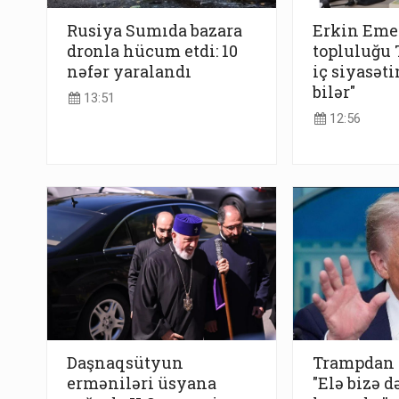
Rusiya Sumıda bazara
Erkin Emet
dronla hücum etdi: 10
topluluğu
nəfər yaralandı
iç siyasəti
bilər"
13:51
12:56
Daşnaqsütyun
Trampdan 
erməniləri üsyana
"Elə bizə d