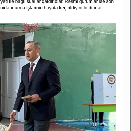
əti ilə bağlı suallar qaldırıblar. Rəsmi qurumlar isə son
idənqurma işlərinin həyata keçirildiyini bildirirlər.