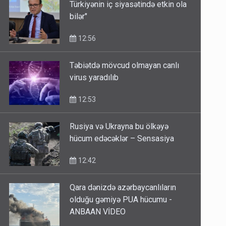
Türkiyənin iç siyasətində etkin ola
bilər"
12:56
Təbiətdə mövcud olmayan canlı
virus yaradılıb
12:53
Rusiya və Ukrayna bu ölkəyə
hücum edəcəklər – Sensasiya
12:42
Qara dənizdə azərbaycanlıların
olduğu gəmiyə PUA hücumu -
ANBAAN VİDEO