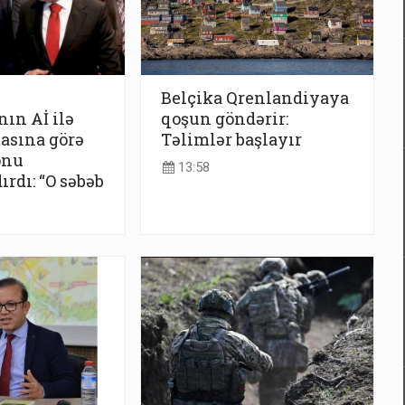
Belçika Qrenlandiyaya
ın Aİ ilə
qoşun göndərir:
asına görə
Təlimlər başlayır
onu
13:58
rdı: “O səbəb