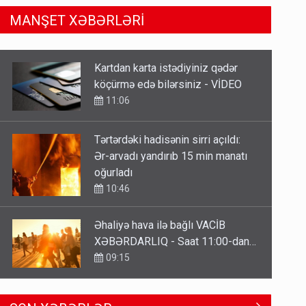
MANŞET XƏBƏRLƏRİ
Tərtərdəki hadisənin sirri açıldı:
Ər-arvadı yandırıb 15 min manatı
oğurladı
10:46
Əhaliyə hava ilə bağlı VACİB
XƏBƏRDARLIQ - Saat 11:00-dan…
09:15
ŞOK! David Seliverstov ölkədən
qaçdı
6 Avqust 14:14
Geri çağırılan səfir Abel