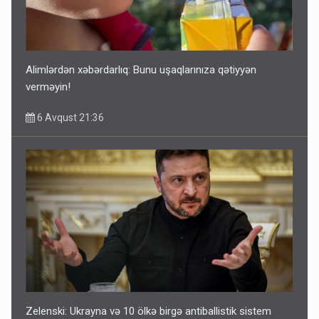
Alimlərdən xəbərdarlıq: Bunu uşaqlarınıza qətiyyən
verməyin!
6 Avqust 21:36
Zelenski: Ukrayna və 10 ölkə birgə antiballistik sistem