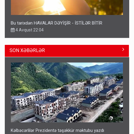
Bu tarixdən HAVALAR DƏYİŞİR - İSTİLƏR BİTİR
4 Avqust 22:04
SON XƏBƏRLƏR
ŞOK! David Seliverstov ölkədən qaçdı
6 Avqust 14:14
Kəlbəcərlilər Prezidentə təşəkkür məktubu yazdı