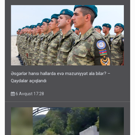
Əsgərlər hansı hallarda evə məzuniyyət ala bilər? –
Qaydalar açıqlandı
6 Avqust 17:28