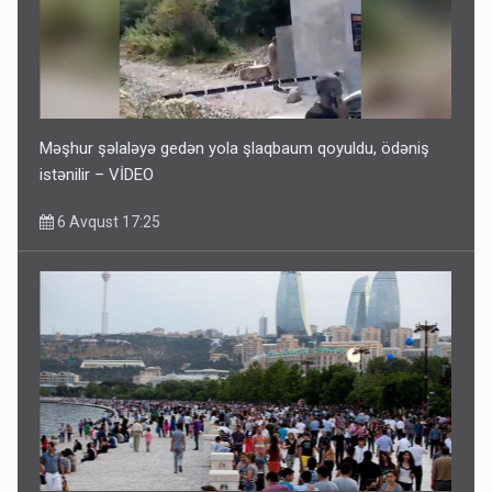
Məşhur şəlaləyə gedən yola şlaqbaum qoyuldu, ödəniş
istənilir – VİDEO
6 Avqust 17:25