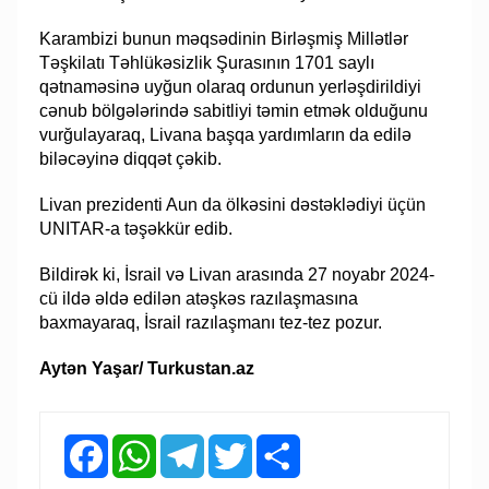
Karambizi bunun məqsədinin Birləşmiş Millətlər
Təşkilatı Təhlükəsizlik Şurasının 1701 saylı
qətnaməsinə uyğun olaraq ordunun yerləşdirildiyi
cənub bölgələrində sabitliyi təmin etmək olduğunu
vurğulayaraq, Livana başqa yardımların da edilə
biləcəyinə diqqət çəkib.
Livan prezidenti Aun da ölkəsini dəstəklədiyi üçün
UNITAR-a təşəkkür edib.
Bildirək ki, İsrail və Livan arasında 27 noyabr 2024-
cü ildə əldə edilən atəşkəs razılaşmasına
baxmayaraq, İsrail razılaşmanı tez-tez pozur.
Aytən Yaşar/ Turkustan.az
Facebook
WhatsApp
Telegram
Twitter
Share