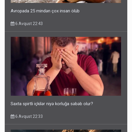
Avropada 25 mindən çox insan ölüb
6 Avqust 22:43
Saxta spirtli içkilər niyə korluğa səbəb olur?
6 Avqust 22:33