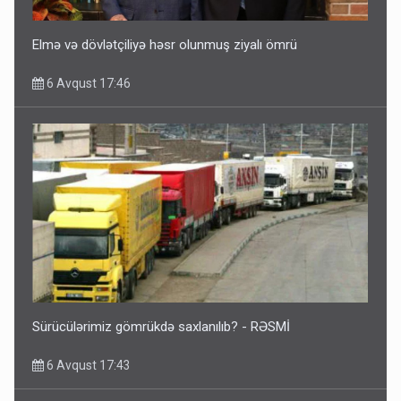
Elmə və dövlətçiliyə həsr olunmuş ziyalı ömrü
6 Avqust 17:46
Sürücülərimiz gömrükdə saxlanılıb? - RƏSMİ
6 Avqust 17:43