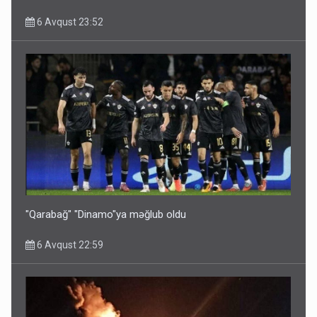
6 Avqust 23:52
Bu ölkələrə şəxsiyyət vəsiqəsi ilə gedə biləcəksiniz -
SİYAHI
6 Avqust 10:53
"Qarabağ" "Dinamo"ya məğlub oldu
6 Avqust 22:59