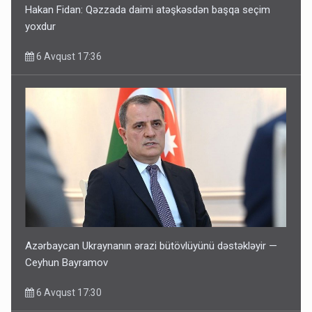
Hakan Fidan: Qəzzada daimi atəşkəsdən başqa seçim
yoxdur
6 Avqust 17:36
Azərbaycan Ukraynanın ərazi bütövlüyünü dəstəkləyir —
Ceyhun Bayramov
6 Avqust 17:30