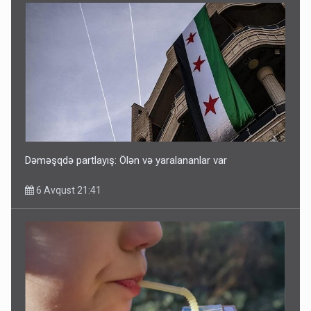
Dəməşqdə partlayış: Ölən və yaralananlar var
6 Avqust 21:41