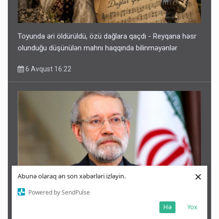
Toyunda əri öldürüldü, özü dağlara qaçdı - Reyqana həsr
olunduğu düşünülən mahnı haqqında bilinməyənlər
6 Avqust 16:22
×
Abunə olaraq ən son xəbərləri izləyin.
Powered by SendPulse
Laricaninin öldürülməsi barədə yeni xəbər: Oğlu vasitəsilə
Hə
Yox
ələ keçirilib