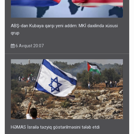
ABŞ-dan Kubaya qarşı yeni addım: MKİ daxilində xüsusi
qrup
6 Avqust 20:07
HƏMAS İsrailə təzyiq göstərilməsini tələb etdi