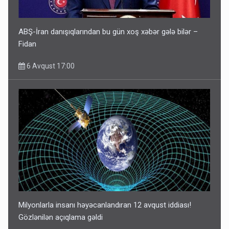
ABŞ-İran danışıqlarından bu gün xoş xəbər gələ bilər –
Fidan
6 Avqust 17:00
Milyonlarla insanı həyəcanlandıran 12 avqust iddiası!
Gözlənilən açıqlama gəldi