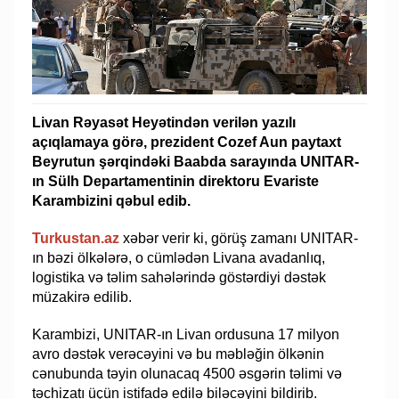
Livan Rəyasət Heyətindən verilən yazılı
açıqlamaya görə, prezident Cozef Aun paytaxt
Beyrutun şərqindəki Baabda sarayında UNITAR-
ın Sülh Departamentinin direktoru Evariste
Karambizini qəbul edib.
Turkustan.az
xəbər verir ki, görüş zamanı UNITAR-
ın bəzi ölkələrə, o cümlədən Livana avadanlıq,
logistika və təlim sahələrində göstərdiyi dəstək
müzakirə edilib.
Karambizi, UNITAR-ın Livan ordusuna 17 milyon
avro dəstək verəcəyini və bu məbləğin ölkənin
cənubunda təyin olunacaq 4500 əsgərin təlimi və
təchizatı üçün istifadə edilə biləcəyini bildirib.