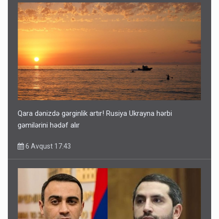
Qara dənizdə gərginlik artır! Rusiya Ukrayna hərbi
gəmilərini hədəf alır
6 Avqust 17:43