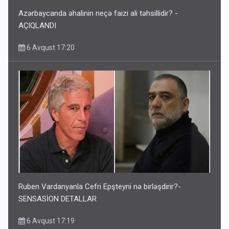
Azərbaycanda əhalinin neçə faizi ali təhsillidir? -
AÇIQLANDI
6 Avqust 17:20
Ruben Vardanyanla Cefri Epşteyni nə birləşdirir?-
SENSASİON DETALLAR
6 Avqust 17:19