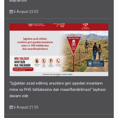
Bayramov
6 Avqust 22:02
“İşğaldan azad edilmiş ərazilərə geri qayıdan insanların
mina və PHS təhlükəsinə dair maarifləndirilməsi” layihəsi
davam edir
6 Avqust 21:55