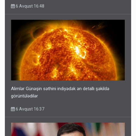
6 Avqust 16:48
Alimlər Günəşin səthini indiyədək ən detallı şəkildə
görüntülədilər
6 Avqust 16:37