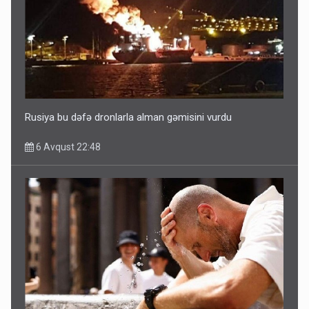
Ərdoğana sui-qəsd planının iştirakçısı detalları açıqladı
5 Avqust 16:56
Rusiya bu dəfə dronlarla alman gəmisini vurdu
6 Avqust 22:48