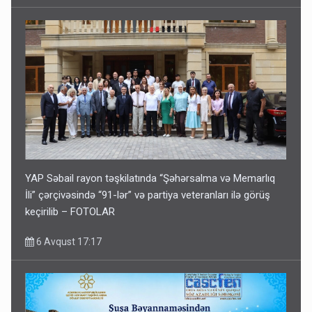
YAP Səbail rayon təşkilatında “Şəhərsalma və Memarlıq
İli” çərçivəsində “91-lər” və partiya veteranları ilə görüş
keçirilib – FOTOLAR
6 Avqust 17:17