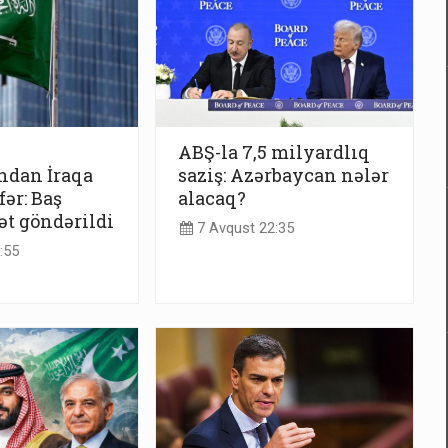
ABŞ-la 7,5 milyardlıq
ndan İraqa
saziş: Azərbaycan nələr
ər: Baş
alacaq?
ət göndərildi
7 Avqust 22:35
:55