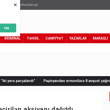
×
info@turkustan.az
Hə
KRİMİNAL
TƏHSİL
CƏMİYYƏT
YAZARLAR
MARAQLI
Paşinyandan ermənilərə 8 avqust çağırışı: “Çıxılmaz vəziyyətd
çirilən aksiyanı dağıtdı