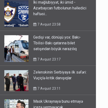
İki məğlubiyyət, iki ümid -
Azərbaycan futbolunun həlledici
həftəsi...
7 Avqust 23:58
Gedişi var, dönüşü yox: Bakı-
Tbilisi-Bakı qatarına bilet
satışından böyük narazılıq
7 Avqust 23:17
Zelenskinin Serbiyaya ilk səfəri:
Vuçiçlə kritik danışıqlar
7 Avqust 23:11
Mask Ukraynaya bunu etməyə
icazə verməyəcək