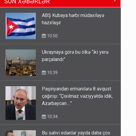
SON XƏBƏRLƏR
Tbilisi-Bakı qatarına bilet
satışından böyük narazılıq
ABŞ Kubaya hərbi müdaxiləyə
7 Avqust 23:17
hazırlaşır
Geri çağırılan səfir Abel
10:50
Məhərrəmovun oğludur - DOSYE
7 Avqust 14:07
Ukraynaya görə bu ölkə “iki yerə
parçalandı”
Media və Yayım Şurasına əlavə
hüquq və vəzifələr verilib
10:39
7 Avqust 13:24
Paşinyandan ermənilərə 8 avqust
çağırışı: “Çıxılmaz vəziyyətdə idik,
Azərbaycan….”
10:34
Bu səhvi edənlər yayda daha çox