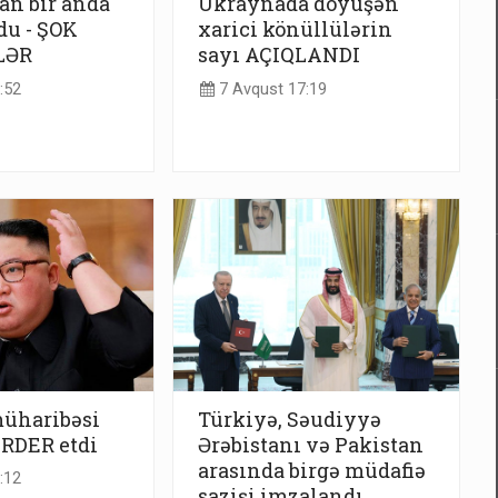
an bir anda
Ukraynada döyüşən
du - ŞOK
xarici könüllülərin
LƏR
sayı AÇIQLANDI
:52
7 Avqust 17:19
üharibəsi
Türkiyə, Səudiyyə
RDER etdi
Ərəbistanı və Pakistan
arasında birgə müdafiə
:12
sazişi imzalandı