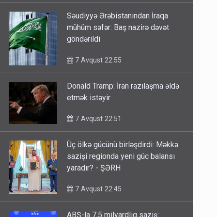
Səudiyyə Ərəbistanından İraqa
mühüm səfər: Baş nazirə dəvət
göndərildi
7 Avqust 22:55
Donald Tramp: İran razılaşma əldə
etmək istəyir
7 Avqust 22:51
Üç ölkə gücünü birləşdirdi: Məkkə
sazişi regionda yeni güc balansı
yaradır? - ŞƏRH
7 Avqust 22:45
ABŞ-la 7,5 milyardlıq saziş: