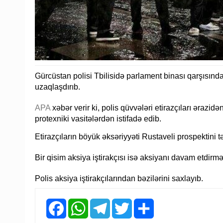
Gürcüstan polisi Tbilisidə parlament binası qarşısındak
uzaqlaşdırıb.
APA
xəbər verir ki, polis qüvvələri etirazçıları ərazi
protexniki vasitələrdən istifadə edib.
Etirazçıların böyük əksəriyyəti Rustaveli prospektini tə
Bir qisim aksiya iştirakçısı isə aksiyanı davam etdirm
Polis aksiya iştirakçılarından bəzilərini saxlayıb.
Facebook
WhatsApp
Telegram
Twitter
Share