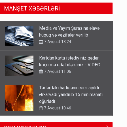
MANŞET XƏBƏRLƏRİ
Kartdan karta istədiyiniz qədər
köçürmə edə bilərsiniz - VİDEO
7 Avqust 11:06
Tərtərdəki hadisənin sirri açıldı:
Ər-arvadı yandırıb 15 min manatı
oğurladı
7 Avqust 10:46
Əhaliyə hava ilə bağlı VACİB
XƏBƏRDARLIQ - Saat 11:00-dan…
7 Avqust 09:15
Gedişi var, dönüşü yox: Bakı-