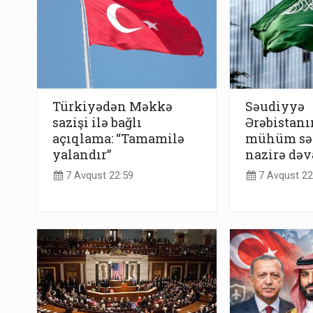
Türkiyədən Məkkə
Səudiyyə
sazişi ilə bağlı
Ərəbistanı
açıqlama: “Tamamilə
mühüm səf
yalandır”
nazirə dəv
7 Avqust 22:59
7 Avqust 22