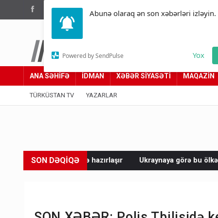
(012) 449 94 05
Abunə olaraq ən son xəbərləri izləyin.
Türküstan.az
Yox
Powered by SendPulse
Adımız yolumuzdur
ANA SƏHİFƏ
İDMAN
XƏBƏR SİYASƏTİ
MAQAZİN
TÜRKÜSTAN TV
YAZARLAR
SON DƏQİQƏ
ləyə hazırlaşır
Ukraynaya görə bu ölkə “iki yerə parçalandı”
SON XƏBƏR: Polis Tbilisidə ke