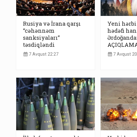
Rusiya və İrana qarşı
Yeni hərbi 
“cəhənnəm
hədəfi hans
sanksiyaları”
Ərdoğanda
təsdiqləndi
AÇIQLAM
7 Avqust 22:27
7 Avqust 20