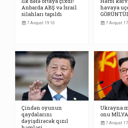
İlk dəfə ortaya çıxdı!
Hərbi karv
Anbarda ABŞ və İsrail
havaya uç
silahları tapıldı
GÖRÜNTÜ
7 Avqust 19:10
7 Avqust 17
Çindən oyunun
Ukrayna m
qaydalarını
onu MİLYA
dəyişdirəcək qızıl
7 Avqust 17
həmləsi