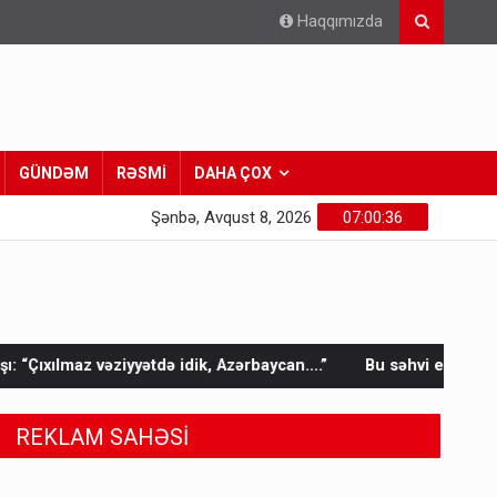
Haqqımızda
GÜNDƏM
RƏSMİ
DAHA ÇOX
Şənbə, Avqust 8, 2026
07:00:38
ə idik, Azərbaycan….”
Bu səhvi edənlər yayda daha çox komm
REKLAM SAHƏSİ