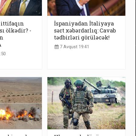
ittifaqın
İspaniyadan İtaliyaya
ı ölkədir? -
sərt xəbərdarlıq: Cavab
n
tədbirləri görüləcək!
A
7 Avqust 19:41
:50