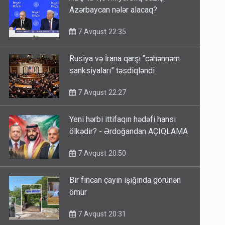
Azərbaycan nələr alacaq?
7 Avqust 22:35
Rusiya və İrana qarşı “cəhənnəm
sanksiyaları” təsdiqləndi
7 Avqust 22:27
Yeni hərbi ittifaqın hədəfi hansı
ölkədir? - Ərdoğandan AÇIQLAMA
7 Avqust 20:50
Bir fincan çayın işığında görünən
ömür
7 Avqust 20:31