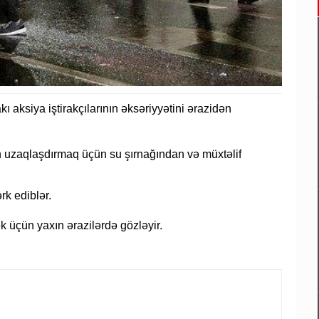
ı aksiya iştirakçılarının əksəriyyətini ərazidən
dən uzaqlaşdırmaq üçün su şırnağından və müxtəlif
rk ediblər.
ək üçün yaxın ərazilərdə gözləyir.