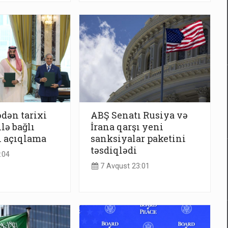
dən tarixi
ABŞ Senatı Rusiya və
lə bağlı
İrana qarşı yeni
ı açıqlama
sanksiyalar paketini
təsdiqlədi
:04
7 Avqust 23:01