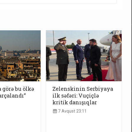
görə bu ölkə
Zelenskinin Serbiyaya
arçalandı”
ilk səfəri: Vuçiçlə
kritik danışıqlar
7 Avqust 23:11